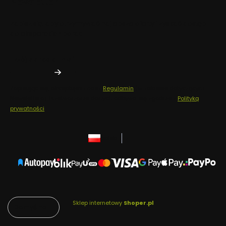
Newsletter
Zapisz się, aby otrzymywać najlepsze oferty i zyskać dostęp
do eksperckich porad.
Twój adres e-mail
Zapisując się, akceptujesz nasz
Regulamin
(w zakresie dotyczącym
Newslettera). Przetwarzanie danych odbywa się zgodnie z
Polityką
prywatności
.
polski
zł
Sklep internetowy
Shoper.pl
Domyślne