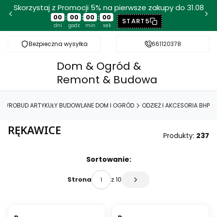
Skorzystaj z Promocji 5% na pierwsze zakupy do 31.08
00
:
00
:
00
:
00
START5
dni
godz
min
sek
Bezpieczna wysyłka
Darmowy paczkomat od 100 zł
661120378
Dom & Ogród &
Remont & Budowa
WROBUD ARTYKUŁY BUDOWLANE DOM I OGRÓD
ODZIEŻ I AKCESORIA BHP
RĘKAWICE
Produkty:
237
Lista produktów
Sortowanie:
z 10
Strona
Następne produkty
OKAZJA
OKAZJA