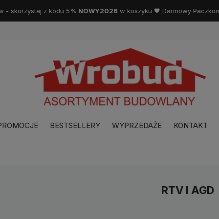
w - skorzystaj z kodu 5%
NOWY2026
w koszyku 🖤 Darmowy Paczkoma
PROMOCJE
BESTSELLERY
WYPRZEDAŻE
KONTAKT
RTV I AGD