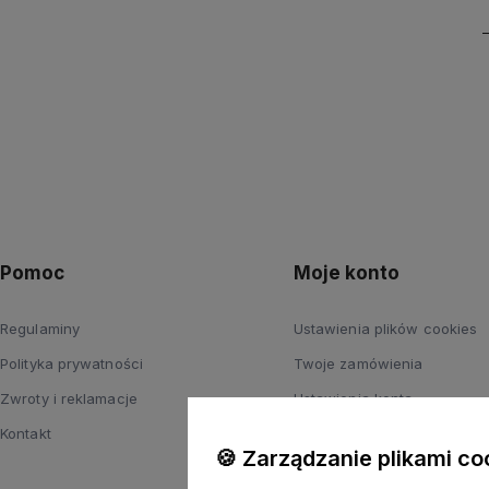
Pomoc
Moje konto
Regulaminy
Ustawienia plików cookies
Polityka prywatności
Twoje zamówienia
Zwroty i reklamacje
Ustawienia konta
Kontakt
Przechowalnia
🍪 Zarządzanie plikami co