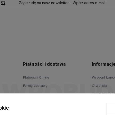
Zapisz się na nasz newsletter – Wpisz adres e-mail
polityce
prywatności
Płatności i dostawa
Informacj
Płatności Online
Wrobud Łańcut
Formy dostawy
Otwarcia
Salon Komink
Salon Drzwi i
okie
Wypożyczalni