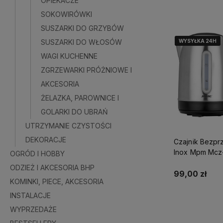
OPIEKACZE
Do kosz
SOKOWIRÓWKI
SUSZARKI DO GRZYBÓW
SUSZARKI DO WŁOSÓW
WYSYŁKA 24H
WYSYŁKA 24H
WYSYŁKA 24H
WAGI KUCHENNE
ZGRZEWARKI PRÓŻNIOWE I
AKCESORIA
ŻELAZKA, PAROWNICE I
GOLARKI DO UBRAŃ
UTRZYMANIE CZYSTOŚCI
DEKORACJE
Czajnik Bezp
Inox Mpm Mcz
OGRÓD I HOBBY
ODZIEŻ I AKCESORIA BHP
99,00 zł
KOMINKI, PIECE, AKCESORIA
INSTALACJE
Powiadom o do
WYPRZEDAŻE