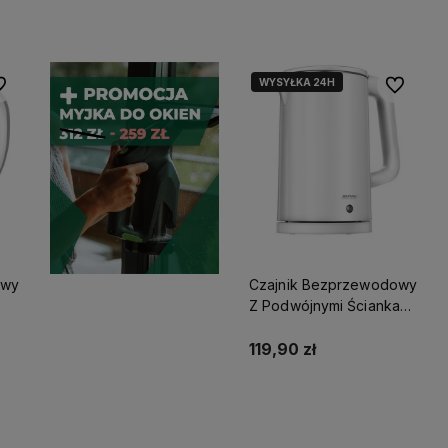
Powiadom o dostępności
Do koszyka
WYSYŁKA 24H
 ulubionych
Do ulubio
owy
Czajnik Bezprzewodowy
Z Podwójnymi Ściankami
Biały Mpm Mcz-105
119,90 zł
Do koszyka