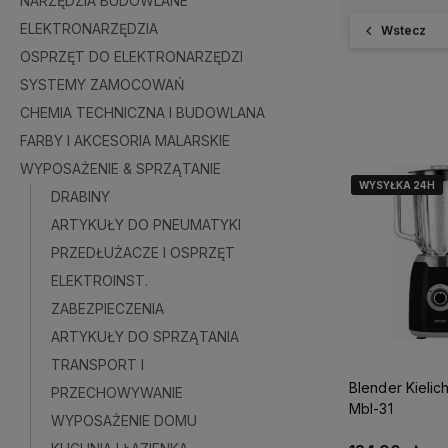
NARZĘDZIA BUDOWLANE
ELEKTRONARZĘDZIA
Wstecz
OSPRZĘT DO ELEKTRONARZĘDZI
SYSTEMY ZAMOCOWAŃ
CHEMIA TECHNICZNA I BUDOWLANA
FARBY I AKCESORIA MALARSKIE
WYPOSAŻENIE & SPRZĄTANIE
WYSYŁKA 24H
WYSYŁKA 24H
WYSYŁKA 24H
DRABINY
ARTYKUŁY DO PNEUMATYKI
PRZEDŁUŻACZE I OSPRZĘT
ELEKTROINST.
ZABEZPIECZENIA
ARTYKUŁY DO SPRZĄTANIA
TRANSPORT I
Blender Kieli
PRZECHOWYWANIE
Mbl-31
WYPOSAŻENIE DOMU