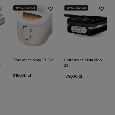
WYSYŁKA 24H
WYSYŁKA 24H
 ulubionych
Do ulubionych
Do ulubio
tego
sową
Frytownica Mpm Df-802
Gofrownica Mpm Mgo-
-
24
219,00 zł
179,00 zł
Powiadom o dostępności
ci
Do koszyka