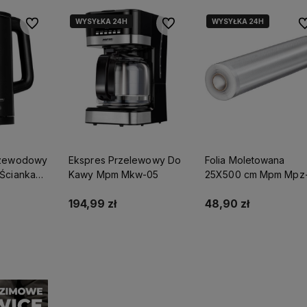
WYSYŁKA 24H
WYSYŁKA 24H
Do ulubionych
Do ulubionych
Do
ostawy
Działamy od 1998 roku, mamy więc
Wysyłka nawet w 24h,
dla
już
26 lat doświadczenia na
możesz liczyć na ekspre
rzewodowy
Ekspres Przelewowy Do
Folia Moletowana
polskim rynku.
dostawę!
Ściankami
Kawy Mpm Mkw-05
25X500 cm Mpm Mpz
cz-105/C
A/01
194,99 zł
48,90 zł
yka
Powiadom o dostępności
Powiadom o dostępnoś