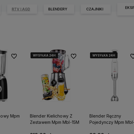
EKSP
RTV I AGD
BLENDERY
CZAJNIKI
WYSYŁKA 24H
WYSYŁKA 24H
WYSYŁKA 24H
WYSYŁKA 24H
WYSYŁKA 24H
WYSYŁKA 24H
Do ulubionych
Do ulubionych
Do
chowy Mpm
Blender Kielichowy Z
Blender Ręczny
Zestawem Mpm Mbl-15M
Pojedynczy Mpm Mbl