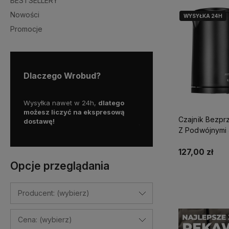
BESTSELLERY
Nowości
WYSYŁKA 24H
Promocje
Dlaczego Wrobud?
y więc
Wysyłka nawet w 24h,
dlatego
Skorzystaj z darmowej d
a
możesz liczyć na ekspresową
Paczkomatem
Czajnik Bezp
dostawę!
już od
100 zł!
Z Podwójnymi 
Czarny Mpm M
127,00 zł
Opcje przeglądania
Do kosz
Producent: (wybierz)
Cena: (wybierz)