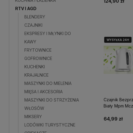
KUCHNIA I ŁAZIENKA
124,90 zł
RTV I AGD
BLENDERY
Powiadom o do
CZAJNIKI
EKSPRESY I MŁYNKI DO
WYSYŁKA 24H
WYSYŁKA 24H
WYSYŁKA 24H
KAWY
FRYTOWNICE
GOFROWNICE
KUCHENKI
KRAJALNICE
MASZYNKI DO MIELENIA
MIĘSA I AKCESORIA
Czajnik Bezp
MASZYNKI DO STRZYŻENIA
Biały Mpm Mc
WŁOSÓW
MIKSERY
64,99 zł
LODÓWKI TURYSTYCZNE