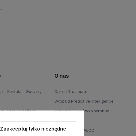
e
O nas
 - Kontakt - Godziny
Opinie Trustmate
Wrobud Predictive Intelligence
ów Wrobud Łańcut
Market PSB Mrówka Wrobud
 Podłóg Wrobud Łańcut
Blog
Zaakceptuj tylko niezbędne
a sprzętów budowlanych i
Dystrybucja STALCO