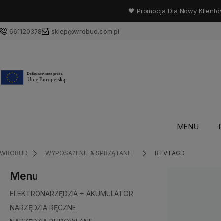
🖤 Promocja Dla Nowy Klientó
661120378
sklep@wrobud.com.pl
MENU
WROBUD
WYPOSAŻENIE & SPRZĄTANIE
RTV I AGD
Menu
ELEKTRONARZĘDZIA + AKUMULATOR
NARZĘDZIA RĘCZNE