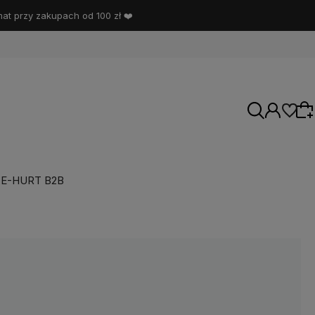
t przy zakupach od 100 zł ❤️
E-HURT B2B
Wybierz coś dla siebie z naszej aktualnej
oferty lub zaloguj się, aby przywrócić dodane
produkty do listy z poprzedniej sesji.