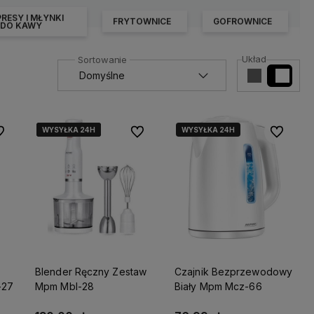
RESY I MŁYNKI
FRYTOWNICE
GOFROWNICE
DO KAWY
Układ
WYSYŁKA 24H
WYSYŁKA 24H
WYSYŁKA 24H
WYSYŁKA 24H
 ulubionych
Do ulubionych
Do ulubio
Blender Ręczny Zestaw
Czajnik Bezprzewodowy
-27
Mpm Mbl-28
Biały Mpm Mcz-66