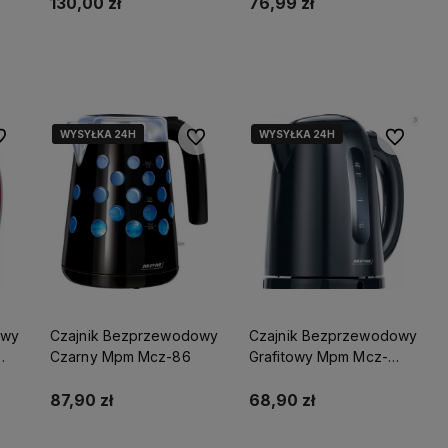
130,00 zł
76,99 zł
ci
Do koszyka
Powiadom o dostępności
WYSYŁKA 24H
WYSYŁKA 24H
WYSYŁKA 24H
WYSYŁKA 24H
 ulubionych
Do ulubionych
Do ulubio
owy
Czajnik Bezprzewodowy
Czajnik Bezprzewodowy
Czarny Mpm Mcz-86
Grafitowy Mpm Mcz-
85/G1
87,90 zł
68,90 zł