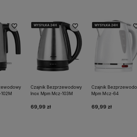
yka
Do koszyka
WYSYŁKA 24H
WYSYŁKA 24H
WYSYŁKA 24H
WYSYŁKA 24H
WYSYŁKA 24H
WYSYŁKA 24H
Do ulubionych
Do ulubionych
Do
rzewodowy
Czajnik Bezprzewodowy
Czajnik Bezprzewod
-102M
Inox Mpm Mcz-103M
Mpm Mcz-64
69,99 zł
69,99 zł
stępności
Powiadom o dostępności
Do koszyka