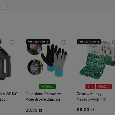
Y
WYSYŁKA 24H
WYSYŁKA 24H
WYSYŁKA 24H
WYSYŁKA 24H
Do ulubionych
Do ulubionych
Do
NOWOŚĆ
21%
OKAZJA
en VWP100
Ocieplane Rękawice
Zestaw Kluczy
ect
Poliestrowe Zimowe
Nasadowych 1/4”
Winter Foam 10 Stalco
Opakowanie Bmc 48
99,00 zł
Perfect S-76397
Elem. Grzechotka 90t
23,36 zł