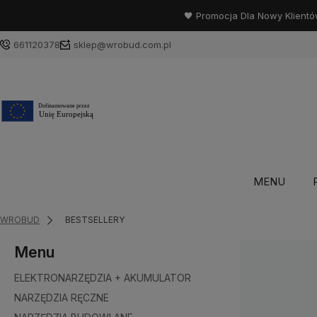
🖤 Promocja Dla Nowy Klientó
661120378
sklep@wrobud.com.pl
MENU
WROBUD
BESTSELLERY
Menu
ELEKTRONARZĘDZIA + AKUMULATOR
NARZĘDZIA RĘCZNE