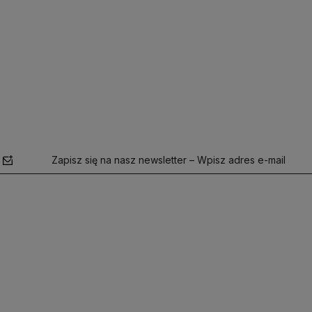
yka
Do koszyka
Zapisz się na nasz newsletter – Wpisz adres e-mail
polityce
prywatności