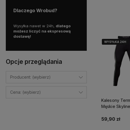
Dlaczego Wrobud?
Do kosz
y więc
Wysyłka nawet w 24h,
dlatego
Skorzystaj z darmowej d
a
możesz liczyć na ekspresową
Paczkomatem
dostawę!
już od
100 zł!
WYSYŁKA 24H
WYSYŁKA 24H
Opcje przeglądania
Producent: (wybierz)
Cena: (wybierz)
Kalesony Ter
Męskie Skyline
S-51328
59,90 zł