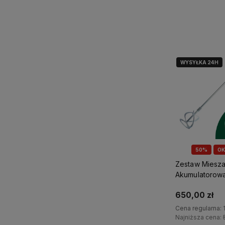
Do kosz
WYSYŁKA 24H
50%
OK
Zestaw Miesza
Akumulatorowa
HMS20-120BL
650,00 zł
Akumulator 8A
Cena regularna:
Najniższa cena: