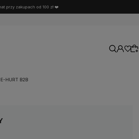
t przy zakupach od 100 zł ❤️
E-HURT B2B
Wybierz coś dla siebie z naszej aktualnej
oferty lub zaloguj się, aby przywrócić dodane
produkty do listy z poprzedniej sesji.
Y