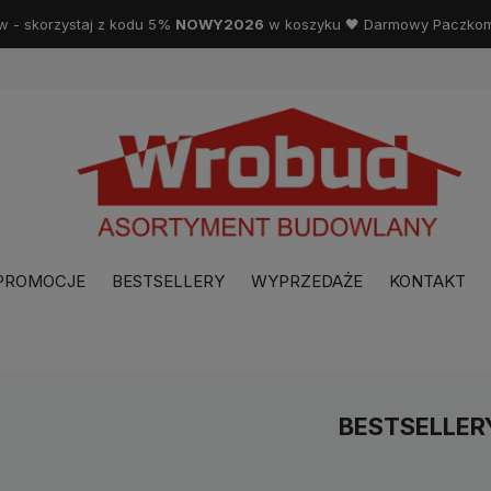
w - skorzystaj z kodu 5%
NOWY2026
w koszyku 🖤 Darmowy Paczkoma
PROMOCJE
BESTSELLERY
WYPRZEDAŻE
KONTAKT
BESTSELLER