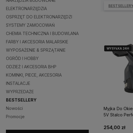
NARZĘDZIA BUDOWLANE
BESTSELLER
ELEKTRONARZĘDZIA
OSPRZĘT DO ELEKTRONARZĘDZI
SYSTEMY ZAMOCOWAŃ
CHEMIA TECHNICZNA I BUDOWLANA
FARBY I AKCESORIA MALARSKIE
WYSYŁKA 24H
WYSYŁKA 24H
WYPOSAŻENIE & SPRZĄTANIE
OGRÓD I HOBBY
ODZIEŻ I AKCESORIA BHP
KOMINKI, PIECE, AKCESORIA
INSTALACJE
WYPRZEDAŻE
BESTSELLERY
Nowości
Myjka Do Oki
5V Stalco Perf
Promocje
S051998892
254,00 zł