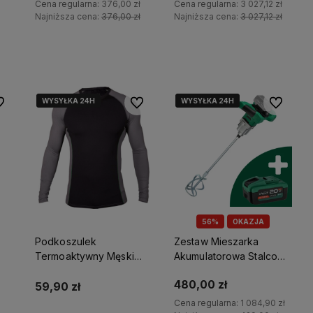
Grzechotka 90t Stalco
akumulatory 8Ah +
Cena regularna:
376,00 zł
Cena regularna:
3 027,12 zł
S011100055
Ładowarka Podwójna +
Najniższa cena:
376,00 zł
Najniższa cena:
3 027,12 zł
Rękawice Zimowe
Do koszyka
Do koszyka
tego
sową
WYSYŁKA 24H
WYSYŁKA 24H
WYSYŁKA 24H
WYSYŁKA 24H
 ulubionych
Do ulubionych
Do ulubio
56%
OKAZJA
Podkoszulek
Zestaw Mieszarka
Termoaktywny Męski
Akumulatorowa Stalco
Skyline XL Stalco S-
HMS20-100CS +
480,00 zł
51316
Akumulator 8Ah
59,90 zł
Cena regularna:
1 084,90 zł