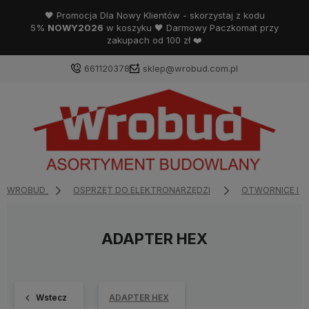
🖤 Promocja Dla Nowy Klientów - skorzystaj z kodu
5%
NOWY2026
w koszyku 🖤 Darmowy Paczkomat przy
zakupach od 100 zł ❤️
661120378
sklep@wrobud.com.pl
WROBUD
OSPRZĘT DO ELEKTRONARZĘDZI
OTWORNICE I 
ADAPTER HEX
Wstecz
ADAPTER HEX