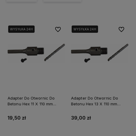
Do ulubionych
Do ulubi
WYSYŁKA 24H
WYSYŁKA 24H
Adapter Do Otwornic Do
Adapter Do Otwornic Do
Betonu Hex 11 X 110 mm
Betonu Hex 13 X 110 mm
Stalco S-28110
Stalco S-28135
19,50 zł
39,00 zł
Do koszyka
Do koszyka