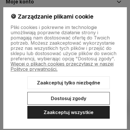
Moje konto
🍪 Zarządzanie plikami cookie
Płatności i dostawa
Pliki cookies i pokrewne im technologie
umożliwiają poprawne działanie strony i
pomagają nam dostosować ofertę do Twoich
Informacje
potrzeb. Możesz zaakceptować wykorzystanie
przez nas wszystkich tych plików i przejść do
sklepu lub dostosować użycie plików do swoich
preferencji, wybierając opcję "Dostosuj zgody".
O nas
Więcej o plikach cookies przeczytasz w naszej
Polityce prywatności.
Zaakceptuj tylko niezbędne
Sklep internetowy Shoper.pl
Szablon Shoper Modern 3.0™
od
GrowCommerce
Dostosuj zgody
Pokaż filtry
Zaakceptuj wszystkie