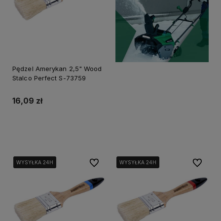
Pędzel Amerykan 2,5" Wood
Stalco Perfect S-73759
16,09 zł
Do koszyka
Do ulubionych
Do ulubi
WYSYŁKA 24H
WYSYŁKA 24H
WYSYŁKA 24H
WYSYŁKA 24H
WYSYŁKA 24H