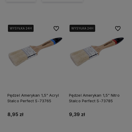
Do ulubionych
Do ulubi
WYSYŁKA 24H
WYSYŁKA 24H
WYSYŁKA 24H
WYSYŁKA 24H
WYSYŁKA 24H
Pędzel Amerykan 1,5" Acryl
Pędzel Amerykan 1,5" Nitro
Stalco Perfect S-73765
Stalco Perfect S-73785
8,95 zł
9,39 zł
Do koszyka
Do koszyka