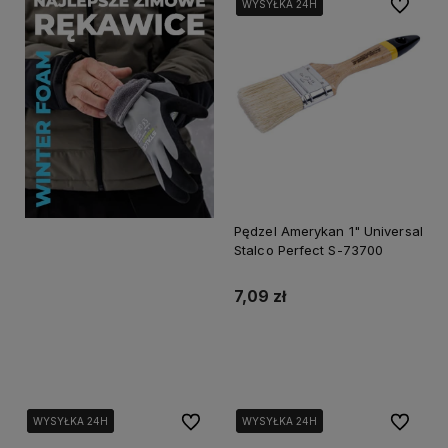
Do ulubi
WYSYŁKA 24H
WYSYŁKA 24H
WYSYŁKA 24H
Pędzel Amerykan 1" Universal
Stalco Perfect S-73700
7,09 zł
Do koszyka
Do ulubionych
Do ulubi
WYSYŁKA 24H
WYSYŁKA 24H
WYSYŁKA 24H
WYSYŁKA 24H
WYSYŁKA 24H