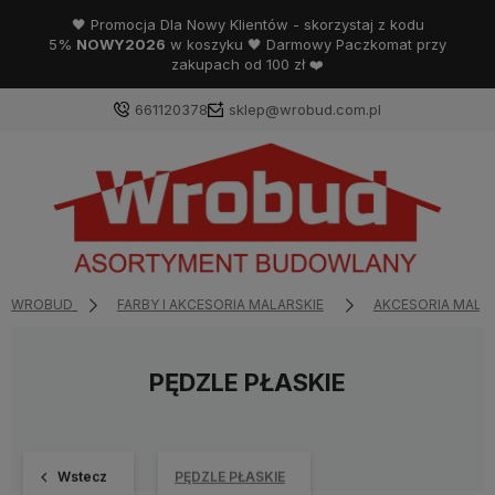
🖤 Promocja Dla Nowy Klientów - skorzystaj z kodu
5%
NOWY2026
w koszyku 🖤 Darmowy Paczkomat przy
zakupach od 100 zł ❤️
661120378
sklep@wrobud.com.pl
WROBUD
FARBY I AKCESORIA MALARSKIE
AKCESORIA MALA
PĘDZLE PŁASKIE
Wstecz
PĘDZLE PŁASKIE