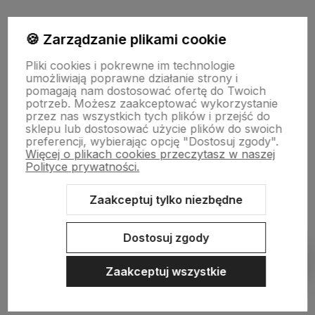
Pomoc
🍪 Zarządzanie plikami cookie
Pliki cookies i pokrewne im technologie
Moje konto
umożliwiają poprawne działanie strony i
pomagają nam dostosować ofertę do Twoich
potrzeb. Możesz zaakceptować wykorzystanie
przez nas wszystkich tych plików i przejść do
Informacje
sklepu lub dostosować użycie plików do swoich
preferencji, wybierając opcję "Dostosuj zgody".
Więcej o plikach cookies przeczytasz w naszej
O nas
Polityce prywatności.
Zaakceptuj tylko niezbędne
Sklep internetowy Shoper.pl
Szablon Shoper Modern 3.0™
od
Dostosuj zgody
GrowCommerce
Pokaż filtry
Zaakceptuj wszystkie