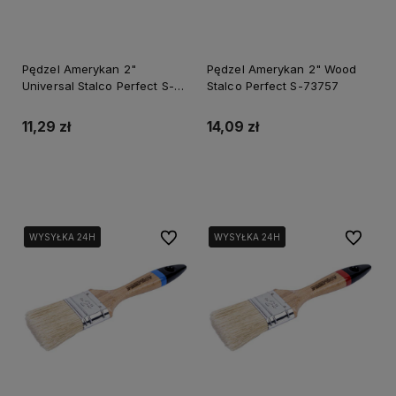
Pędzel Amerykan 2"
Pędzel Amerykan 2" Wood
Universal Stalco Perfect S-
Stalco Perfect S-73757
73706
11,29 zł
14,09 zł
Do koszyka
Do koszyka
Do ulubionych
Do ulubi
WYSYŁKA 24H
WYSYŁKA 24H
WYSYŁKA 24H
WYSYŁKA 24H