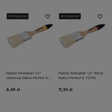
Do ulubionych
Do ulubi
WYSYŁKA 24H
WYSYŁKA 24H
WYSYŁKA 24H
WYSYŁKA 24H
WYSYŁKA 24H
WYSYŁKA 24H
Pędzel Amerykan 1,5"
Pędzel Amerykan 1,5" Wood
Universal Stalco Perfect S-
Stalco Perfect S-73755
73703
8,49 zł
11,30 zł
Do koszyka
Do koszyka