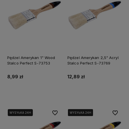
Pędzel Amerykan 1" Wood
Pędzel Amerykan 2,5" Acryl
Stalco Perfect S-73753
Stalco Perfect S-73769
8,99 zł
12,89 zł
Do koszyka
Do koszyka
Do ulubionych
Do ulubi
WYSYŁKA 24H
WYSYŁKA 24H
WYSYŁKA 24H
WYSYŁKA 24H