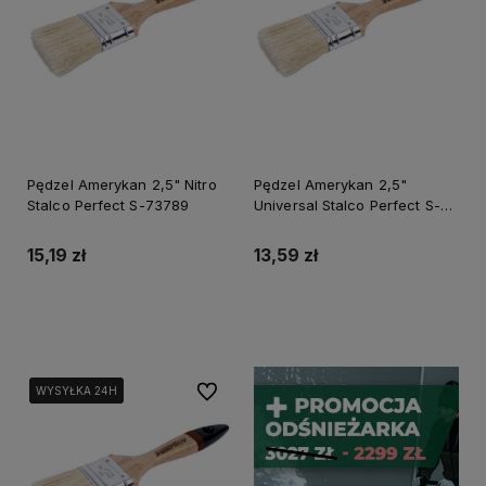
Pędzel Amerykan 2,5" Nitro
Pędzel Amerykan 2,5"
Stalco Perfect S-73789
Universal Stalco Perfect S-
73709
15,19 zł
13,59 zł
Do koszyka
Do koszyka
Do ulubionych
WYSYŁKA 24H
WYSYŁKA 24H
WYSYŁKA 24H