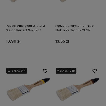
Pędzel Amerykan 2" Acryl
Pędzel Amerykan 2" Nitro
Stalco Perfect S-73767
Stalco Perfect S-73787
10,99 zł
13,55 zł
Do koszyka
Do koszyka
Do ulubionych
Do ulubi
WYSYŁKA 24H
WYSYŁKA 24H
WYSYŁKA 24H
WYSYŁKA 24H
WYSYŁKA 24H
WYSYŁKA 24H