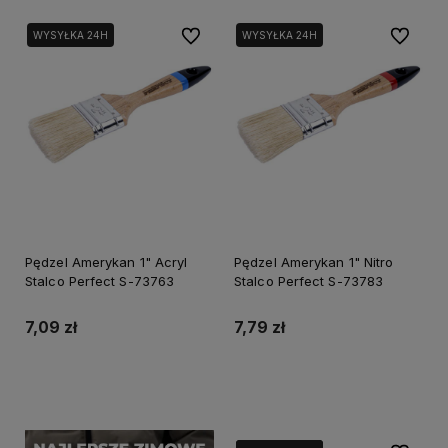
Do ulubionych
Do ulubi
WYSYŁKA 24H
WYSYŁKA 24H
Pędzel Amerykan 1" Acryl
Pędzel Amerykan 1" Nitro
Stalco Perfect S-73763
Stalco Perfect S-73783
7,09 zł
7,79 zł
Do koszyka
Do koszyka