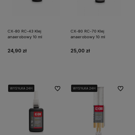
CX-80 RC-43 Klej
CX-80 RC-70 Klej
anaerobowy 10 ml
anaerobowy 10 ml
24,90 zł
25,00 zł
Do koszyka
Do koszyka
Do ulubionych
Do ulubi
WYSYŁKA 24H
WYSYŁKA 24H
WYSYŁKA 24H
WYSYŁKA 24H