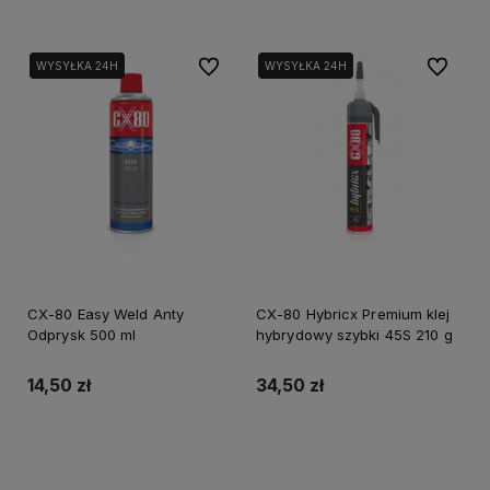
Do ulubionych
Do ulubi
WYSYŁKA 24H
WYSYŁKA 24H
CX-80 Easy Weld Anty
CX-80 Hybricx Premium klej
Odprysk 500 ml
hybrydowy szybki 45S 210 g
14,50 zł
34,50 zł
Do koszyka
Powiadom o dostępności