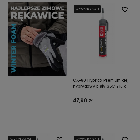
Do ulubi
WYSYŁKA 24H
WYSYŁKA 24H
WYSYŁKA 24H
CX-80 Hybricx Premium klej
hybrydowy biały 35C 210 g
47,90 zł
Powiadom o dostępności
Do ulubionych
Do ulubi
WYSYŁKA 24H
WYSYŁKA 24H
WYSYŁKA 24H
WYSYŁKA 24H
WYSYŁKA 24H
WYSYŁKA 24H