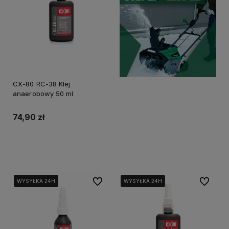
CX-80 RC-38 Klej
anaerobowy 50 ml
74,90 zł
Do koszyka
Do ulubionych
Do ulubi
WYSYŁKA 24H
WYSYŁKA 24H
WYSYŁKA 24H
WYSYŁKA 24H