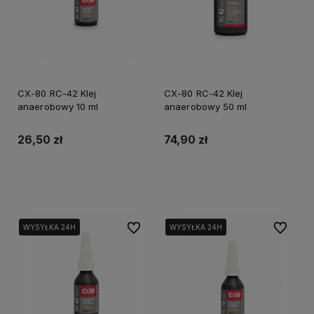
CX-80 RC-42 Klej
CX-80 RC-42 Klej
anaerobowy 10 ml
anaerobowy 50 ml
26,50 zł
74,90 zł
Do koszyka
Do koszyka
Do ulubionych
Do ulubi
WYSYŁKA 24H
WYSYŁKA 24H
WYSYŁKA 24H
WYSYŁKA 24H