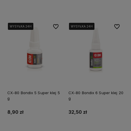
Do koszyka
Do koszyka
Do ulubionych
Do ulubi
WYSYŁKA 24H
WYSYŁKA 24H
WYSYŁKA 24H
WYSYŁKA 24H
WYSYŁKA 24H
WYSYŁKA 24H
CX-80 Bondix 5 Super klej 5
CX-80 Bondix 6 Super klej 20
g
g
8,90 zł
32,50 zł
Do koszyka
Do koszyka