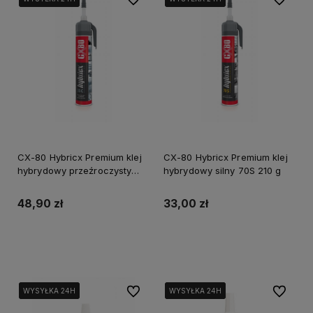
CX-80 Hybricx Premium klej
CX-80 Hybricx Premium klej
hybrydowy przeźroczysty
hybrydowy silny 70S 210 g
35C 210 g
48,90 zł
33,00 zł
Powiadom o dostępności
Powiadom o dostępności
Do ulubionych
Do ulubi
WYSYŁKA 24H
WYSYŁKA 24H
WYSYŁKA 24H
WYSYŁKA 24H
WYSYŁKA 24H
WYSYŁKA 24H