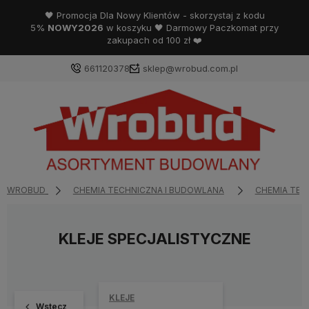
🖤 Promocja Dla Nowy Klientów - skorzystaj z kodu
5%
NOWY2026
w koszyku 🖤 Darmowy Paczkomat przy
zakupach od 100 zł ❤️
661120378
sklep@wrobud.com.pl
WROBUD
CHEMIA TECHNICZNA I BUDOWLANA
CHEMIA TEC
KLEJE SPECJALISTYCZNE
KLEJE
Wstecz