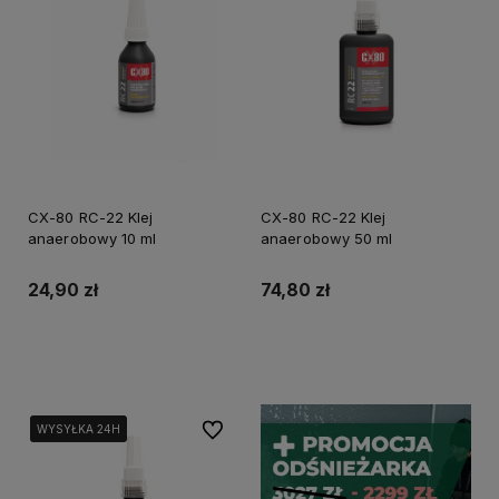
CX-80 RC-22 Klej
CX-80 RC-22 Klej
anaerobowy 10 ml
anaerobowy 50 ml
24,90 zł
74,80 zł
Do koszyka
Do koszyka
Do ulubionych
WYSYŁKA 24H
WYSYŁKA 24H
WYSYŁKA 24H