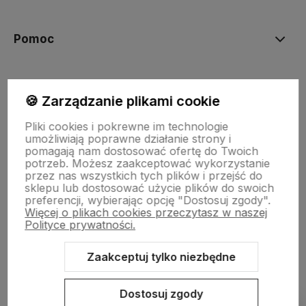
polityce prywatności
Pomoc
Moje konto
🍪 Zarządzanie plikami cookie
Pliki cookies i pokrewne im technologie
Płatności i dostawa
umożliwiają poprawne działanie strony i
pomagają nam dostosować ofertę do Twoich
potrzeb. Możesz zaakceptować wykorzystanie
przez nas wszystkich tych plików i przejść do
Informacje
sklepu lub dostosować użycie plików do swoich
preferencji, wybierając opcję "Dostosuj zgody".
Więcej o plikach cookies przeczytasz w naszej
O nas
Polityce prywatności.
Zaakceptuj tylko niezbędne
Sklep internetowy Shoper.pl
Szablon Shoper Modern 3.0™
od
Dostosuj zgody
GrowCommerce