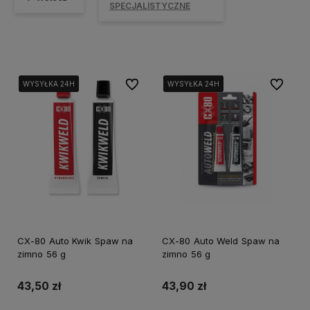
SPECJALISTYCZNE
Do ulubionych
Do ulubi
WYSYŁKA 24H
WYSYŁKA 24H
WYSYŁKA 24H
WYSYŁKA 24H
WYSYŁKA 24H
WYSYŁKA 24H
CX-80 Auto Kwik Spaw na
CX-80 Auto Weld Spaw na
zimno 56 g
zimno 56 g
43,50 zł
43,90 zł