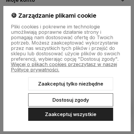
Moje konto
🍪 Zarządzanie plikami cookie
Płatności i dostawa
Pliki cookies i pokrewne im technologie
umożliwiają poprawne działanie strony i
pomagają nam dostosować ofertę do Twoich
Informacje
potrzeb. Możesz zaakceptować wykorzystanie
przez nas wszystkich tych plików i przejść do
sklepu lub dostosować użycie plików do swoich
preferencji, wybierając opcję "Dostosuj zgody".
O nas
Więcej o plikach cookies przeczytasz w naszej
Polityce prywatności.
Zaakceptuj tylko niezbędne
Sklep internetowy Shoper.pl
Szablon Shoper Modern 3.0™
od
GrowCommerce
Dostosuj zgody
Pokaż filtry
Zaakceptuj wszystkie