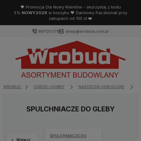
🖤 Promocja Dla Nowy Klientów - skorzystaj z kodu
5%
NOWY2026
w koszyku 🖤 Darmowy Paczkomat przy
zakupach od 100 zł ❤️
661120378
sklep@wrobud.com.pl
WROBUD
OGRÓD I HOBBY
NARZĘDZIA OGRODOWE
N
SPULCHNIACZE DO GLEBY
SPULCHNIACZE DO
Wstecz