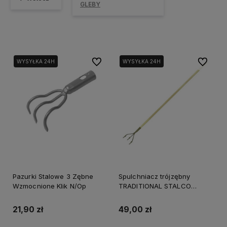
GLEBY
Do ulubionych
Do ulubi
WYSYŁKA 24H
WYSYŁKA 24H
Pazurki Stalowe 3 Zębne
Spulchniacz trójzębny
Wzmocnione Klik N/Op
TRADITIONAL STALCO
GARDEN S105210660
21,90 zł
49,00 zł