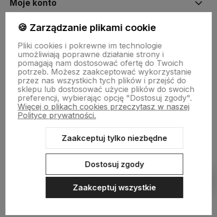
Moje konto
🍪 Zarządzanie plikami cookie
Płatności i dostawa
Pliki cookies i pokrewne im technologie
umożliwiają poprawne działanie strony i
pomagają nam dostosować ofertę do Twoich
Informacje
potrzeb. Możesz zaakceptować wykorzystanie
przez nas wszystkich tych plików i przejść do
sklepu lub dostosować użycie plików do swoich
preferencji, wybierając opcję "Dostosuj zgody".
O nas
Więcej o plikach cookies przeczytasz w naszej
Polityce prywatności.
Zaakceptuj tylko niezbędne
Sklep internetowy Shoper.pl
Szablon Shoper Modern 3.0™
od
GrowCommerce
Dostosuj zgody
Pokaż filtry
Zaakceptuj wszystkie