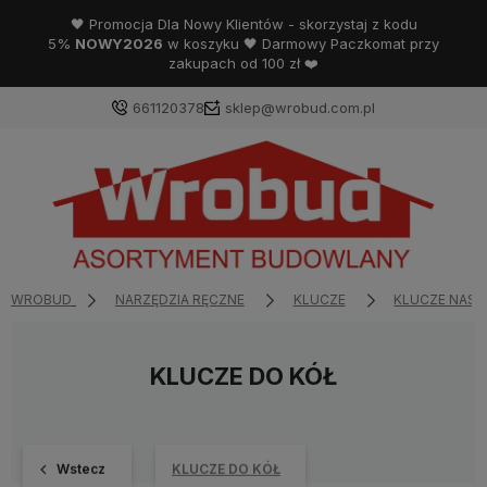
🖤 Promocja Dla Nowy Klientów - skorzystaj z kodu
5%
NOWY2026
w koszyku 🖤 Darmowy Paczkomat przy
zakupach od 100 zł ❤️
661120378
sklep@wrobud.com.pl
WROBUD
NARZĘDZIA RĘCZNE
KLUCZE
KLUCZE NAS
KLUCZE DO KÓŁ
Wstecz
KLUCZE DO KÓŁ