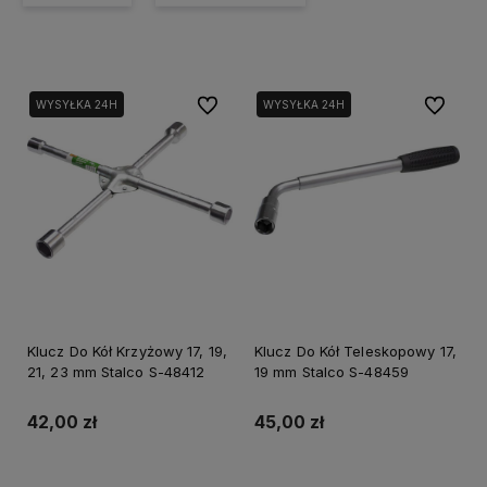
Do ulubionych
Do ulubi
WYSYŁKA 24H
WYSYŁKA 24H
Klucz Do Kół Krzyżowy 17, 19,
Klucz Do Kół Teleskopowy 17,
21, 23 mm Stalco S-48412
19 mm Stalco S-48459
42,00 zł
45,00 zł
Do koszyka
Do koszyka