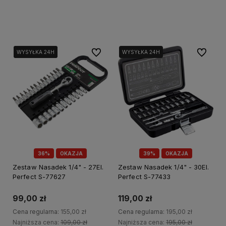
Do koszyka
Do koszyka
Do ulubionych
Do ulubi
WYSYŁKA 24H
WYSYŁKA 24H
WYSYŁKA 24H
36%
OKAZJA
39%
OKAZJA
Zestaw Nasadek 1/4" - 27El.
Zestaw Nasadek 1/4" - 30El.
Perfect S-77627
Perfect S-77433
99,00 zł
119,00 zł
Cena regularna:
155,00 zł
Cena regularna:
195,00 zł
Najniższa cena:
109,00 zł
Najniższa cena:
195,00 zł