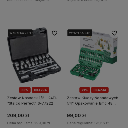
Do koszyka
Do koszyka
Do ulubionych
Do ulubi
WYSYŁKA 24H
WYSYŁKA 24H
WYSYŁKA 24H
WYSYŁKA 24H
30%
OKAZJA
21%
OKAZJA
Zestaw Nasadek 1/2 - 24El.
Zestaw Kluczy Nasadowych
"Stalco Perfect" S-77222
1/4” Opakowanie Bmc 48
Elem. Grzechotka 90t Stalco
S011100048
209,00 zł
99,00 zł
Cena regularna:
299,00 zł
Cena regularna:
125,66 zł