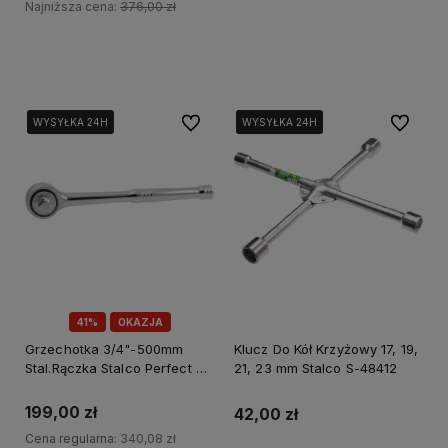
Najniższa cena:
376,00 zł
Do koszyka
Do ulubionych
Do ulubi
WYSYŁKA 24H
WYSYŁKA 24H
WYSYŁKA 24H
WYSYŁKA 24H
WYSYŁKA 24H
WYSYŁKA 24H
41%
OKAZJA
Grzechotka 3/4"-500mm
Klucz Do Kół Krzyżowy 17, 19,
Stal.Rączka Stalco Perfect S-
21, 23 mm Stalco S-48412
77435
199,00 zł
42,00 zł
Cena regularna:
340,08 zł