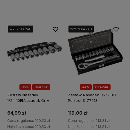
Do koszyka
Do koszyka
Do ulubionych
Do ulubi
WYSYŁKA 24H
WYSYŁKA 24H
WYSYŁKA 24H
WYSYŁKA 24H
WYSYŁKA 24H
35%
OKAZJA
44%
OKAZJA
Zestaw Nasadek
Zestaw Nasadek 1/2"-13El.
1/2"-10El.Nasadek Cr-V
Perfect S-77213
Stalco Perfect S-77010
64,99 zł
119,00 zł
Cena regularna:
100,50 zł
Cena regularna:
213,81 zł
Najniższa cena:
100,50 zł
Najniższa cena:
213,81 zł