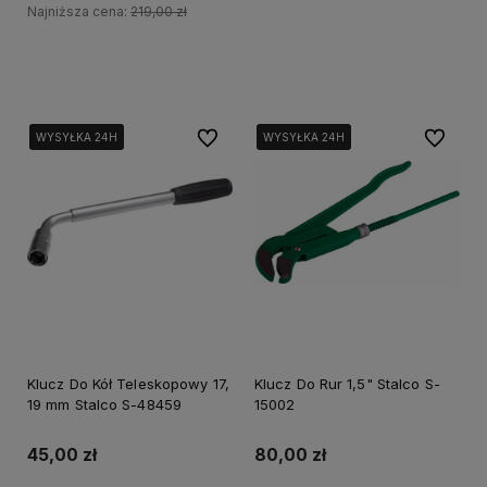
Najniższa cena:
219,00 zł
Do koszyka
Do koszyka
Do ulubionych
Do ulubi
WYSYŁKA 24H
WYSYŁKA 24H
WYSYŁKA 24H
WYSYŁKA 24H
WYSYŁKA 24H
WYSYŁKA 24H
Klucz Do Kół Teleskopowy 17,
Klucz Do Rur 1,5" Stalco S-
19 mm Stalco S-48459
15002
45,00 zł
80,00 zł