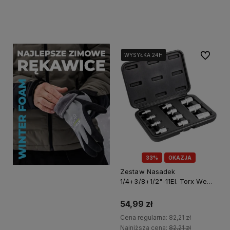
Do koszyka
Do koszyka
Do ulubi
WYSYŁKA 24H
WYSYŁKA 24H
WYSYŁKA 24H
33%
OKAZJA
Zestaw Nasadek
1/4+3/8+1/2"-11El. Torx Wew.
Perfect S-77211
54,99 zł
Cena regularna:
82,21 zł
Najniższa cena:
82,21 zł