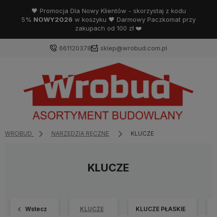
🖤 Promocja Dla Nowy Klientów - skorzystaj z kodu
5%
NOWY2026
w koszyku 🖤 Darmowy Paczkomat przy
zakupach od 100 zł ❤️
661120378
sklep@wrobud.com.pl
WROBUD
NARZĘDZIA RĘCZNE
KLUCZE
KLUCZE
Wstecz
KLUCZE
KLUCZE PŁASKIE