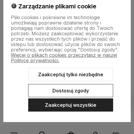
🍪 Zarządzanie plikami cookie
Płatności i dostawa
Pliki cookies i pokrewne im technologie
umożliwiają poprawne działanie strony i
pomagają nam dostosować ofertę do Twoich
Informacje
potrzeb. Możesz zaakceptować wykorzystanie
przez nas wszystkich tych plików i przejść do
sklepu lub dostosować użycie plików do swoich
preferencji, wybierając opcję "Dostosuj zgody".
O nas
Więcej o plikach cookies przeczytasz w naszej
Polityce prywatności.
Zaakceptuj tylko niezbędne
Sklep internetowy Shoper.pl
Szablon Shoper Modern 3.0™
od
GrowCommerce
Dostosuj zgody
Pokaż filtry
Zaakceptuj wszystkie