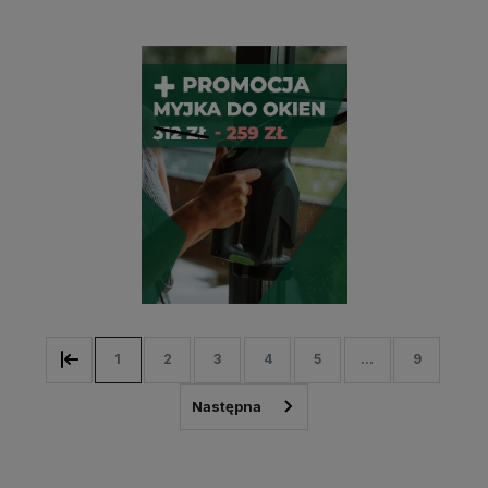
1
2
3
4
5
...
9