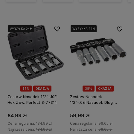
Do ulubionych
Do ulubi
WYSYŁKA 24H
WYSYŁKA 24H
WYSYŁKA 24H
WYSYŁKA 24H
WYSYŁKA 24H
WYSYŁKA 24H
37%
OKAZJA
38%
OKAZJA
Zestaw Nasadek 1/2"-.10El.
Zestaw Nasadek
Hex Zew. Perfect S-77314
1/2"-.6El.Nasadek Dług.
Stalco Perfect S-77012
84,99 zł
59,99 zł
Cena regularna:
134,99 zł
Cena regularna:
96,65 zł
Najniższa cena:
134,99 zł
Najniższa cena:
96,65 zł