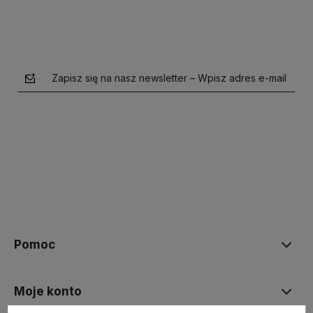
Zapisz się na nasz newsletter – Wpisz adres e-mail
polityce prywatności
Pomoc
Moje konto