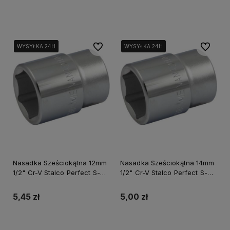
Do koszyka
Do koszyka
Do ulubionych
Do ulubi
WYSYŁKA 24H
WYSYŁKA 24H
WYSYŁKA 24H
WYSYŁKA 24H
WYSYŁKA 24H
WYSYŁKA 24H
Nasadka Sześciokątna 12mm
Nasadka Sześciokątna 14mm
1/2" Cr-V Stalco Perfect S-
1/2" Cr-V Stalco Perfect S-
77512
77514
5,45 zł
5,00 zł
Do koszyka
Do koszyka