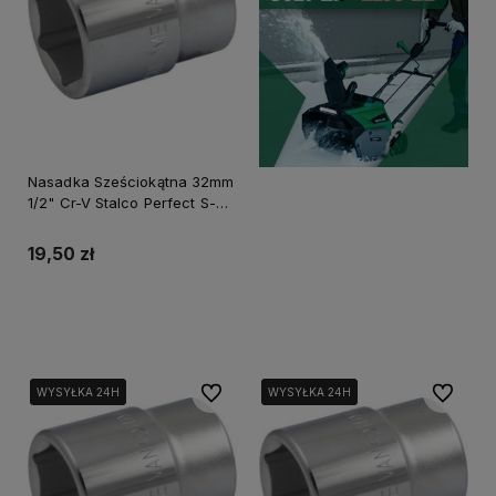
Nasadka Sześciokątna 32mm
1/2" Cr-V Stalco Perfect S-
77532
19,50 zł
Do koszyka
Do ulubionych
Do ulubi
WYSYŁKA 24H
WYSYŁKA 24H
WYSYŁKA 24H
WYSYŁKA 24H