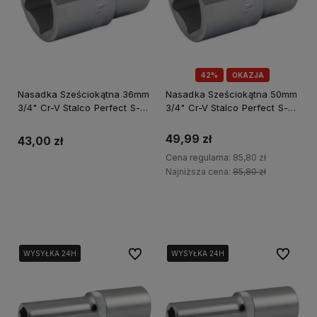
42%
OKAZJA
Nasadka Sześciokątna 36mm
Nasadka Sześciokątna 50mm
3/4" Cr-V Stalco Perfect S-
3/4" Cr-V Stalco Perfect S-
77736
77750
49,99 zł
43,00 zł
Cena regularna:
85,80 zł
Najniższa cena:
85,80 zł
Do koszyka
Do koszyka
Do ulubionych
Do ulubi
WYSYŁKA 24H
WYSYŁKA 24H
WYSYŁKA 24H
WYSYŁKA 24H
WYSYŁKA 24H
WYSYŁKA 24H