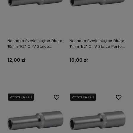
Nasadka Sześciokątna Długa
Nasadka Sześciokątna Długa
10mm 1/2" Cr-V Stalco
11mm 1/2" Cr-V Stalco Perfect
Perfect S-77610
S-77611
12,00 zł
10,00 zł
Do koszyka
Do koszyka
Do ulubionych
Do ulubi
WYSYŁKA 24H
WYSYŁKA 24H
WYSYŁKA 24H
WYSYŁKA 24H