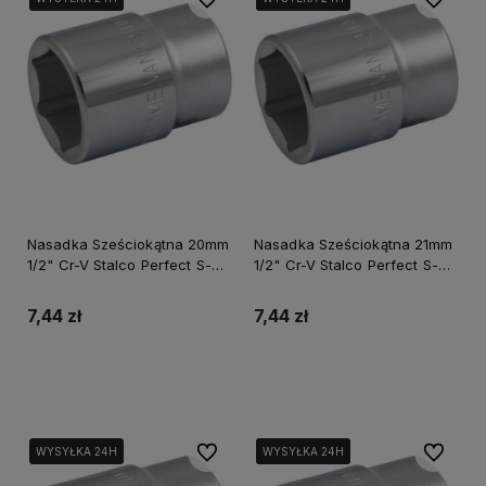
Nasadka Sześciokątna 20mm
Nasadka Sześciokątna 21mm
1/2" Cr-V Stalco Perfect S-
1/2" Cr-V Stalco Perfect S-
77520
77521
7,44 zł
7,44 zł
Do koszyka
Do koszyka
Do ulubionych
Do ulubi
WYSYŁKA 24H
WYSYŁKA 24H
WYSYŁKA 24H
WYSYŁKA 24H
WYSYŁKA 24H