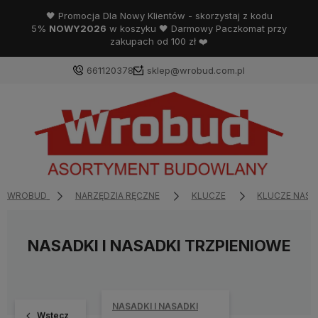
🖤 Promocja Dla Nowy Klientów - skorzystaj z kodu
5%
NOWY2026
w koszyku 🖤 Darmowy Paczkomat przy
zakupach od 100 zł ❤️
661120378
sklep@wrobud.com.pl
WROBUD
NARZĘDZIA RĘCZNE
KLUCZE
KLUCZE NAS
NASADKI I NASADKI TRZPIENIOWE
NASADKI I NASADKI
Wstecz