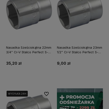
Nasadka Sześciokątna 22mm
Nasadka Sześciokątna 23mm
3/4" Cr-V Stalco Perfect S-
1/2" Cr-V Stalco Perfect S-
77722
77523
35,20 zł
9,00 zł
Do koszyka
Do koszyka
Do ulubionych
WYSYŁKA 24H
WYSYŁKA 24H
WYSYŁKA 24H