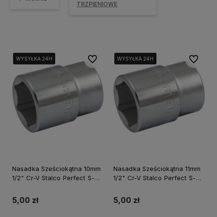
TRZPIENIOWE
Do ulubionych
Do ulubi
WYSYŁKA 24H
WYSYŁKA 24H
WYSYŁKA 24H
WYSYŁKA 24H
WYSYŁKA 24H
WYSYŁKA 24H
Nasadka Sześciokątna 10mm
Nasadka Sześciokątna 11mm
1/2" Cr-V Stalco Perfect S-
1/2" Cr-V Stalco Perfect S-
77510
77511
5,00 zł
5,00 zł