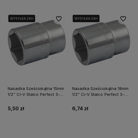
Do ulubionych
Do ulubi
WYSYŁKA 24H
WYSYŁKA 24H
Nasadka Sześciokątna 15mm
Nasadka Sześciokątna 18mm
1/2" Cr-V Stalco Perfect S-
1/2" Cr-V Stalco Perfect S-
77515
77518
5,50 zł
6,74 zł
Do koszyka
Do koszyka