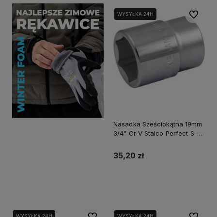
Do ulubi
WYSYŁKA 24H
WYSYŁKA 24H
Nasadka Sześciokątna 19mm
3/4" Cr-V Stalco Perfect S-
77719
35,20 zł
Do koszyka
Do ulubionych
Do ulubi
WYSYŁKA 24H
WYSYŁKA 24H
WYSYŁKA 24H
WYSYŁKA 24H
WYSYŁKA 24H
WYSYŁKA 24H