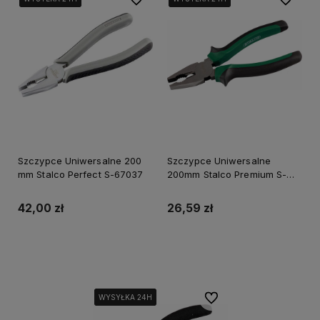
Szczypce Uniwersalne 200
Szczypce Uniwersalne
mm Stalco Perfect S-67037
200mm Stalco Premium S-
14008
42,00 zł
26,59 zł
Do koszyka
Do koszyka
Do ulubionych
WYSYŁKA 24H
WYSYŁKA 24H
WYSYŁKA 24H