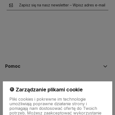
Zapisz się na nasz newsletter – Wpisz adres e-mail
polityce prywatności
Pomoc
Moje konto
🍪 Zarządzanie plikami cookie
Pliki cookies i pokrewne im technologie
Płatności i dostawa
umożliwiają poprawne działanie strony i
pomagają nam dostosować ofertę do Twoich
potrzeb. Możesz zaakceptować wykorzystanie