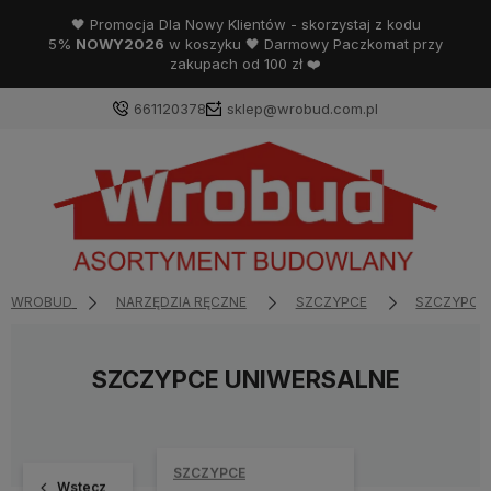
🖤 Promocja Dla Nowy Klientów - skorzystaj z kodu
5%
NOWY2026
w koszyku 🖤 Darmowy Paczkomat przy
zakupach od 100 zł ❤️
661120378
sklep@wrobud.com.pl
WROBUD
NARZĘDZIA RĘCZNE
SZCZYPCE
SZCZYPCE 
SZCZYPCE UNIWERSALNE
SZCZYPCE
Wstecz