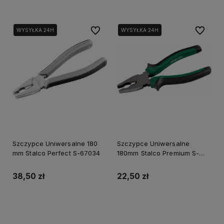
Do ulubionych
Do ulubi
WYSYŁKA 24H
WYSYŁKA 24H
Szczypce Uniwersalne 180
Szczypce Uniwersalne
mm Stalco Perfect S-67034
180mm Stalco Premium S-
14007
38,50 zł
22,50 zł
Do koszyka
Do koszyka