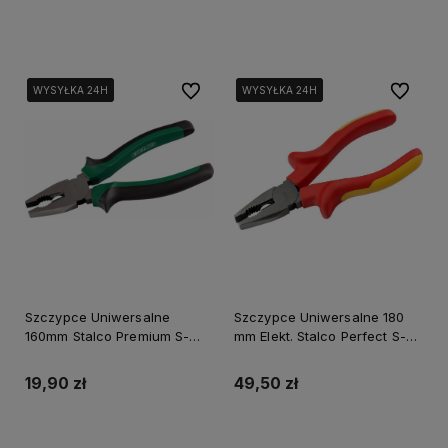
Do koszyka
Do koszyka
Do ulubionych
Do ulubi
WYSYŁKA 24H
WYSYŁKA 24H
WYSYŁKA 24H
WYSYŁKA 24H
WYSYŁKA 24H
WYSYŁKA 24H
Szczypce Uniwersalne
Szczypce Uniwersalne 180
160mm Stalco Premium S-
mm Elekt. Stalco Perfect S-
14006
67004
19,90 zł
49,50 zł
Do koszyka
Do koszyka