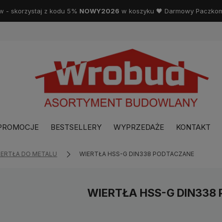
w - skorzystaj z kodu 5%
NOWY2026
w koszyku 🖤 Darmowy Paczkoma
PROMOCJE
BESTSELLERY
WYPRZEDAŻE
KONTAKT
IERTŁA DO METALU
WIERTŁA HSS-G DIN338 PODTACZANE
WIERTŁA HSS-G DIN338