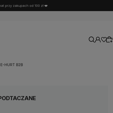
t przy zakupach od 100 zł ❤️
E-HURT B2B
Wybierz coś dla siebie z naszej aktualnej
oferty lub zaloguj się, aby przywrócić dodane
produkty do listy z poprzedniej sesji.
 PODTACZANE