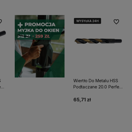
WYSYŁKA 24H
WYSYŁKA 24H
WYSYŁKA 24H
 ulubionych
Do ulubio
S
Wiertło Do Metalu HSS
ect
Podtaczane 20.0 Perfect
S-71851
65,71 zł
Do koszyka