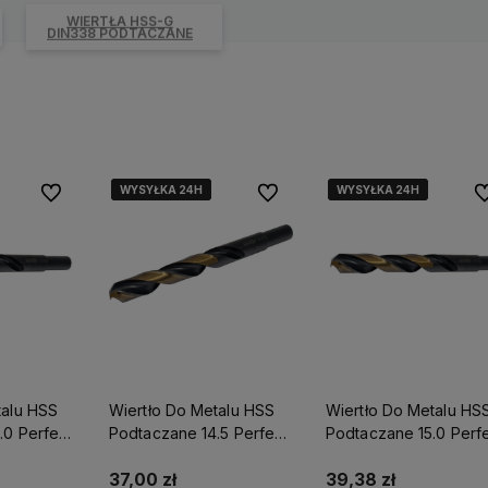
WIERTŁA HSS-G
DIN338 PODTACZANE
WYSYŁKA 24H
WYSYŁKA 24H
WYSYŁKA 24H
WYSYŁKA 24H
WYSYŁKA 24H
WYSYŁKA 24H
Do ulubionych
Do ulubionych
Do
talu HSS
Wiertło Do Metalu HSS
Wiertło Do Metalu HS
.0 Perfect
Podtaczane 14.5 Perfect
Podtaczane 15.0 Perf
S-71838
S-71845
37,00 zł
39,38 zł