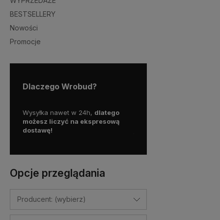
WYPRZEDAŻE
BESTSELLERY
Nowości
Promocje
Dlaczego Wrobud?
y więc
Wysyłka nawet w 24h,
dlatego
Skorzystaj z darmowej d
a
możesz liczyć na ekspresową
Paczkomatem
dostawę!
już od
100 zł!
Opcje przeglądania
Producent: (wybierz)