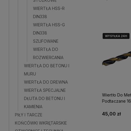
STOŻKOWE
WIERTŁA HSS-R
Do kosz
DIN338
WIERTŁA HSS-G
DIN338
WYSYŁKA 24H
WYSYŁKA 24H
WYSYŁKA 24H
SZLIFOWANE
WIERTŁA DO
ROZWIERCANIA
WIERTŁA DO BETONU I
MURU
WIERTŁA DO DREWNA
WIERTŁA SPECJALNE
Wiertło Do Me
DŁUTA DO BETONU I
Podtaczane 16
KAMIENIA
S-71842
45,00 zł
PIŁY I TARCZE
KOŃCÓWKI WKRĘTARSKIE
Do kosz