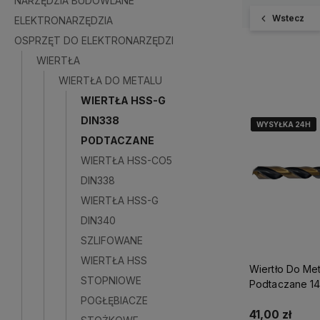
NARZĘDZIA BUDOWLANE
Wstecz
ELEKTRONARZĘDZIA
OSPRZĘT DO ELEKTRONARZĘDZI
WIERTŁA
WIERTŁA DO METALU
WIERTŁA HSS-G
DIN338
WYSYŁKA 24H
WYSYŁKA 24H
WYSYŁKA 24H
PODTACZANE
WIERTŁA HSS-CO5
DIN338
WIERTŁA HSS-G
DIN340
SZLIFOWANE
WIERTŁA HSS
Wiertło Do Me
STOPNIOWE
Podtaczane 14
S-71843
POGŁĘBIACZE
41,00 zł