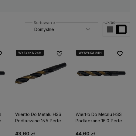
Układ
WYSYŁKA 24H
WYSYŁKA 24H
WYSYŁKA 24H
WYSYŁKA 24H
WYSYŁKA 24H
WYSYŁKA 24H
 ulubionych
Do ulubionych
Do ulubio
S
Wiertło Do Metalu HSS
Wiertło Do Metalu HSS
ect
Podtaczane 15.5 Perfect
Podtaczane 16.0 Perfect
S-71840
S-71847
43,60 zł
44,60 zł