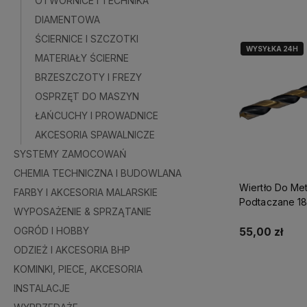
OTWORNICE I TECHNIKA
DIAMENTOWA
ŚCIERNICE I SZCZOTKI
WYSYŁKA 24H
MATERIAŁY ŚCIERNE
BRZESZCZOTY I FREZY
OSPRZĘT DO MASZYN
ŁAŃCUCHY I PROWADNICE
AKCESORIA SPAWALNICZE
SYSTEMY ZAMOCOWAŃ
CHEMIA TECHNICZNA I BUDOWLANA
Wiertło Do Me
FARBY I AKCESORIA MALARSKIE
Podtaczane 18
WYPOSAŻENIE & SPRZĄTANIE
S-71848
OGRÓD I HOBBY
55,00 zł
ODZIEŻ I AKCESORIA BHP
KOMINKI, PIECE, AKCESORIA
Do kosz
INSTALACJE