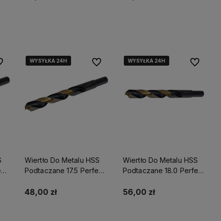
Do koszyka
Do koszyka
WYSYŁKA 24H
WYSYŁKA 24H
WYSYŁKA 24H
WYSYŁKA 24H
WYSYŁKA 24H
WYSYŁKA 24H
 ulubionych
Do ulubionych
Do ulubio
S
Wiertło Do Metalu HSS
Wiertło Do Metalu HSS
ect
Podtaczane 17.5 Perfect
Podtaczane 18.0 Perfect
S-71846
S-71849
48,00 zł
56,00 zł
Do koszyka
Do koszyka