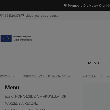
🖤 Promocja Dla Nowy Klientó
661120378
sklep@wrobud.com.pl
MENU
WROBUD
OSPRZĘT DO ELEKTRONARZĘDZI
WIERTŁA
W
Menu
ELEKTRONARZĘDZIA + AKUMULATOR
NARZĘDZIA RĘCZNE