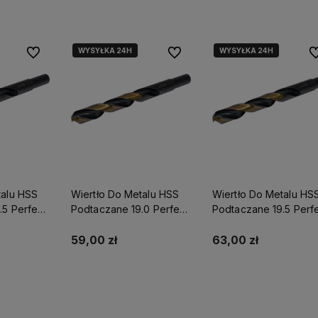
WYSYŁKA 24H
WYSYŁKA 24H
Do ulubionych
Do ulubionych
Do
talu HSS
Wiertło Do Metalu HSS
Wiertło Do Metalu HS
.5 Perfect
Podtaczane 19.0 Perfect
Podtaczane 19.5 Perf
S-71850
S-71852
59,00 zł
63,00 zł
yka
Do koszyka
Do koszyka