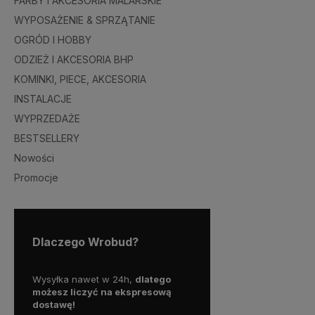
FARBY I AKCESORIA MALARSKIE
WYPOSAŻENIE & SPRZĄTANIE
OGRÓD I HOBBY
ODZIEŻ I AKCESORIA BHP
KOMINKI, PIECE, AKCESORIA
INSTALACJE
WYPRZEDAŻE
BESTSELLERY
Nowości
Promocje
Dlaczego Wrobud?
y więc
Wysyłka nawet w 24h,
dlatego
Skorzystaj z darmowej d
a
możesz liczyć na ekspresową
Paczkomatem
dostawę!
już od
100 zł!