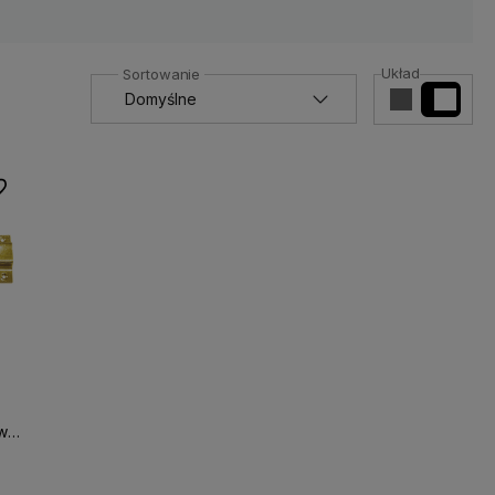
Układ
 ulubionych
w.)