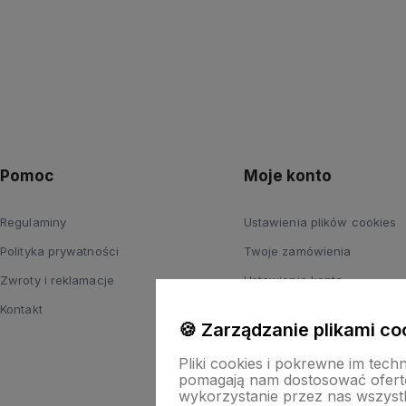
Pomoc
Moje konto
Regulaminy
Ustawienia plików cookies
Polityka prywatności
Twoje zamówienia
Zwroty i reklamacje
Ustawienia konta
Kontakt
Przechowalnia
🍪 Zarządzanie plikami co
Pliki cookies i pokrewne im tech
pomagają nam dostosować ofert
wykorzystanie przez nas wszystki