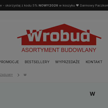
w - skorzystaj z kodu 5%
NOWY2026
w koszyku 🖤 Darmowy Paczkoma
PROMOCJE
BESTSELLERY
WYPRZEDAŻE
KONTAKT
ZASUWY
W
W