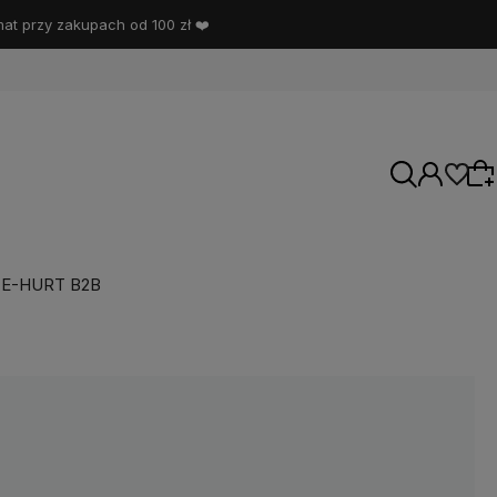
t przy zakupach od 100 zł ❤️
E-HURT B2B
Wybierz coś dla siebie z naszej aktualnej
oferty lub zaloguj się, aby przywrócić dodane
produkty do listy z poprzedniej sesji.