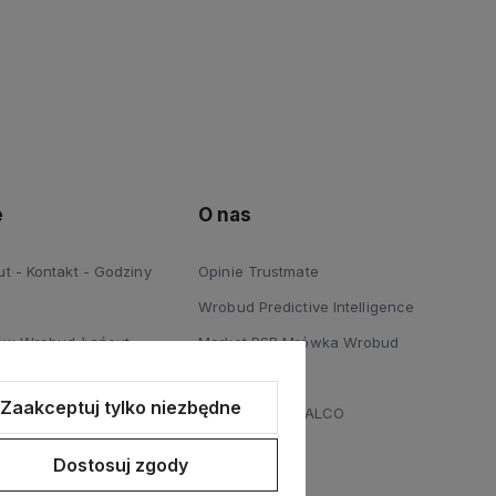
e
O nas
 - Kontakt - Godziny
Opinie Trustmate
Wrobud Predictive Intelligence
ów Wrobud Łańcut
Market PSB Mrówka Wrobud
 Podłóg Wrobud Łańcut
Blog
Zaakceptuj tylko niezbędne
a sprzętów budowlanych i
Dystrybucja STALCO
Dostosuj zgody