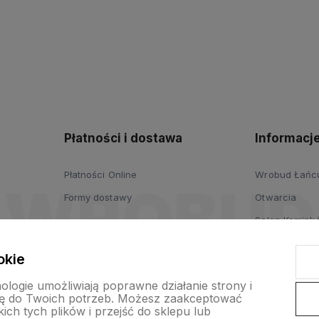
polityce
prywatności
Płatności i dostawa
Informacj
Płatności Online
Wrobud Łańcut
Formy dostawy
Otwarcia
Salon Komink
Salon Drzwi i
okie
Wypożyczalni
nologie umożliwiają poprawne działanie strony i
ogrodniczych
ę do Twoich potrzeb. Możesz zaakceptować
ch tych plików i przejść do sklepu lub
Platforma B2B