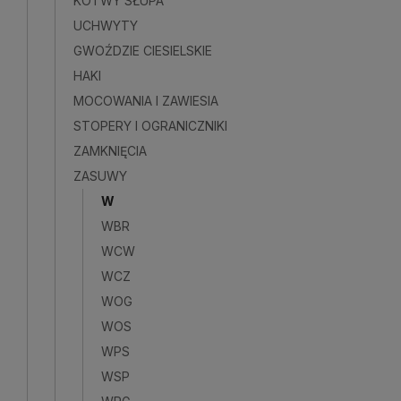
KOTWY SŁUPA
UCHWYTY
Do kosz
GWOŹDZIE CIESIELSKIE
HAKI
MOCOWANIA I ZAWIESIA
STOPERY I OGRANICZNIKI
ZAMKNIĘCIA
ZASUWY
W
WBR
WCW
WCZ
WOG
WOS
WPS
WSP