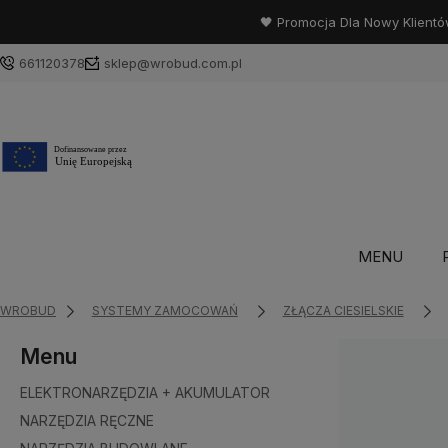
🖤 Promocja Dla Nowy Klientó
661120378
sklep@wrobud.com.pl
MENU
WROBUD
SYSTEMY ZAMOCOWAŃ
ZŁĄCZA CIESIELSKIE
Menu
ELEKTRONARZĘDZIA + AKUMULATOR
NARZĘDZIA RĘCZNE