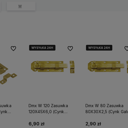
W
WYSYŁKA 24H
WYSYŁKA 24H
WYSYŁKA 24H
WYSYŁKA 24H
Do ulubionych
Do ulubionych
Do
suwka
Dmx W 120 Zasuwka
Dmx W 80 Zasuwka
Cynk
120X45X6,0 (Cynk
80X30X2,5 (Cynk Gal
Galw.) Domax
Domax
6,90 zł
2,90 zł