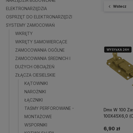
NARZĘDZIA BUDOWLANE
Wstecz
ELEKTRONARZĘDZIA
OSPRZĘT DO ELEKTRONARZĘDZI
SYSTEMY ZAMOCOWAŃ
WKRĘTY
WKRĘTY SAMOWIERCĄCE
ZAMOCOWANIA OGÓLNE
WYSYŁKA 24H
WYSYŁKA 24H
ZAMOCOWANIA ŚREDNICH I
DUŻYCH OBCIĄŻEŃ
ZŁĄCZA CIESIELSKIE
KĄTOWNIKI
NAROŻNIKI
ŁĄCZNIKI
TAŚMY PERFOROWANE -
Dmx W 100 Za
100X45X6,0 (
MONTAŻOWE
Galw.) Domax
WSPORNIKI
6,90 zł