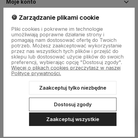
Moje konto
🍪 Zarządzanie plikami cookie
Płatności i dostawa
Pliki cookies i pokrewne im technologie
umożliwiają poprawne działanie strony i
pomagają nam dostosować ofertę do Twoich
Informacje
potrzeb. Możesz zaakceptować wykorzystanie
przez nas wszystkich tych plików i przejść do
sklepu lub dostosować użycie plików do swoich
preferencji, wybierając opcję "Dostosuj zgody".
O nas
Więcej o plikach cookies przeczytasz w naszej
Polityce prywatności.
Zaakceptuj tylko niezbędne
Sklep internetowy Shoper.pl
Szablon Shoper Modern 3.0™
od
GrowCommerce
Dostosuj zgody
Pokaż filtry
Zaakceptuj wszystkie