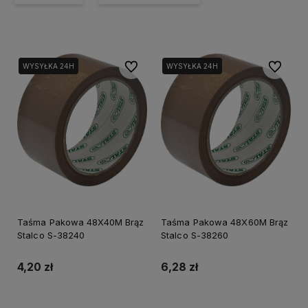
Do ulubionych
Do ulubi
WYSYŁKA 24H
WYSYŁKA 24H
Taśma Pakowa 48X40M Brąz
Taśma Pakowa 48X60M Brąz
Stalco S-38240
Stalco S-38260
4,20 zł
6,28 zł
Do koszyka
Do koszyka