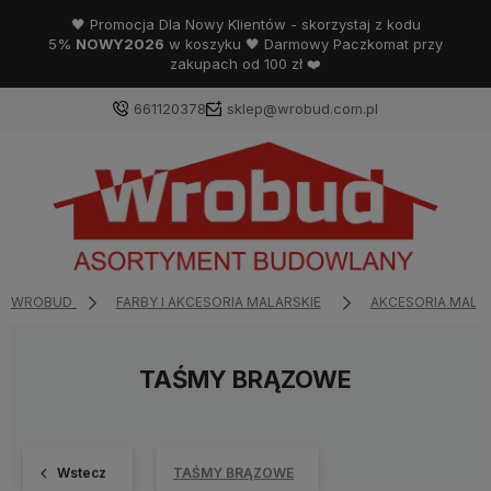
🖤 Promocja Dla Nowy Klientów - skorzystaj z kodu
5%
NOWY2026
w koszyku 🖤 Darmowy Paczkomat przy
zakupach od 100 zł ❤️
661120378
sklep@wrobud.com.pl
WROBUD
FARBY I AKCESORIA MALARSKIE
AKCESORIA MALA
TAŚMY BRĄZOWE
Wstecz
TAŚMY BRĄZOWE