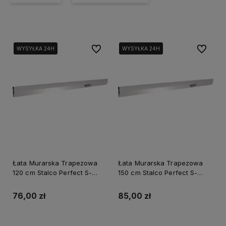
Do ulubionych
Do ulubi
WYSYŁKA 24H
WYSYŁKA 24H
WYSYŁKA 24H
WYSYŁKA 24H
Łata Murarska Trapezowa
Łata Murarska Trapezowa
120 cm Stalco Perfect S-
150 cm Stalco Perfect S-
65012
65015
76,00 zł
85,00 zł
Do koszyka
Do koszyka