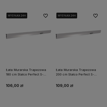
Do ulubionych
Do ulubi
WYSYŁKA 24H
WYSYŁKA 24H
WYSYŁKA 24H
WYSYŁKA 24H
Łata Murarska Trapezowa
Łata Murarska Trapezowa
180 cm Stalco Perfect S-
200 cm Stalco Perfect S-
65018
65020
106,00 zł
109,00 zł
Do koszyka
Do koszyka