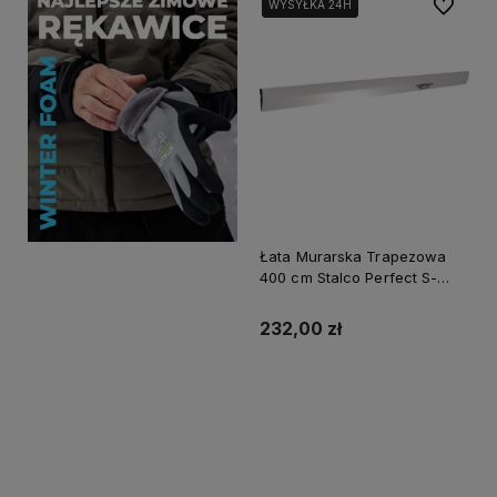
Do ulubi
WYSYŁKA 24H
WYSYŁKA 24H
Łata Murarska Trapezowa
400 cm Stalco Perfect S-
65039
232,00 zł
Do koszyka