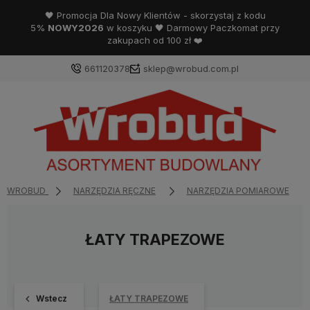
🖤 Promocja Dla Nowy Klientów - skorzystaj z kodu
5%
NOWY2026
w koszyku 🖤 Darmowy Paczkomat przy
zakupach od 100 zł ❤️
661120378
sklep@wrobud.com.pl
WROBUD
NARZĘDZIA RĘCZNE
NARZĘDZIA POMIAROWE
ŁATY TRAPEZOWE
Wstecz
ŁATY TRAPEZOWE