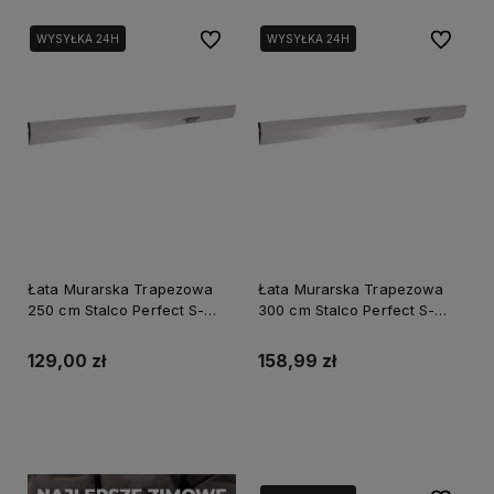
Do ulubionych
Do ulubi
WYSYŁKA 24H
WYSYŁKA 24H
Łata Murarska Trapezowa
Łata Murarska Trapezowa
250 cm Stalco Perfect S-
300 cm Stalco Perfect S-
65025
65030
129,00 zł
158,99 zł
Do koszyka
Do koszyka