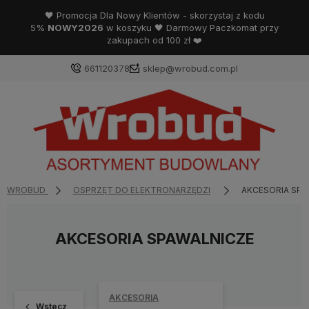
🖤 Promocja Dla Nowy Klientów - skorzystaj z kodu
5%
NOWY2026
w koszyku 🖤 Darmowy Paczkomat przy
zakupach od 100 zł ❤️
661120378
sklep@wrobud.com.pl
WROBUD
OSPRZĘT DO ELEKTRONARZĘDZI
AKCESORIA SPA
AKCESORIA SPAWALNICZE
AKCESORIA
Wstecz