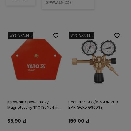
SPAWALNICZE
Do ulubionych
Do ulubi
WYSYŁKA 24H
WYSYŁKA 24H
Kątownik Spawalniczy
Reduktor CO2/ARGON 200
Magnetyczny 111X136X24 mm
BAR Geko G80033
Yato Yt-0867
35,90 zł
159,00 zł