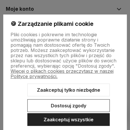
Moje konto
🍪 Zarządzanie plikami cookie
Płatności i dostawa
Pliki cookies i pokrewne im technologie
umożliwiają poprawne działanie strony i
pomagają nam dostosować ofertę do Twoich
Informacje
potrzeb. Możesz zaakceptować wykorzystanie
przez nas wszystkich tych plików i przejść do
sklepu lub dostosować użycie plików do swoich
preferencji, wybierając opcję "Dostosuj zgody".
O nas
Więcej o plikach cookies przeczytasz w naszej
Polityce prywatności.
Zaakceptuj tylko niezbędne
Sklep internetowy Shoper.pl
Szablon Shoper Modern 3.0™
od
GrowCommerce
Dostosuj zgody
Pokaż filtry
Zaakceptuj wszystkie