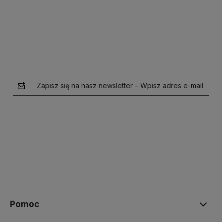
Do koszyka
Do koszyka
Zapisz się na nasz newsletter – Wpisz adres e-mail
polityce prywatności
Pomoc