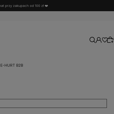
t przy zakupach od 100 zł ❤️
E-HURT B2B
Wybierz coś dla siebie z naszej aktualnej
oferty lub zaloguj się, aby przywrócić dodane
produkty do listy z poprzedniej sesji.