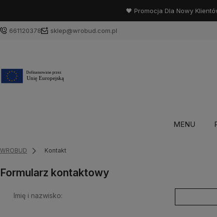
🖤 Promocja Dla Nowy Klientó
661120378
sklep@wrobud.com.pl
MENU
WROBUD
Kontakt
Formularz kontaktowy
Imię i nazwisko: