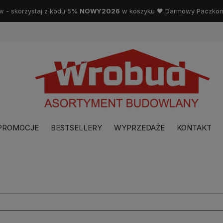
w - skorzystaj z kodu 5%
NOWY2026
w koszyku 🖤 Darmowy Paczkoma
PROMOCJE
BESTSELLERY
WYPRZEDAŻE
KONTAKT