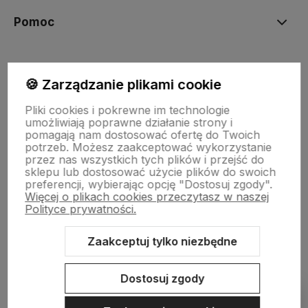
Pomoc
Moje konto
🍪 Zarządzanie plikami cookie
Pliki cookies i pokrewne im technologie
Płatności i dostawa
umożliwiają poprawne działanie strony i
pomagają nam dostosować ofertę do Twoich
potrzeb. Możesz zaakceptować wykorzystanie
przez nas wszystkich tych plików i przejść do
Informacje
sklepu lub dostosować użycie plików do swoich
preferencji, wybierając opcję "Dostosuj zgody".
Więcej o plikach cookies przeczytasz w naszej
O nas
Polityce prywatności.
Zaakceptuj tylko niezbędne
Sklep internetowy Shoper.pl
Szablon Shoper Modern 3.0™
od
Dostosuj zgody
GrowCommerce
Pokaż filtry