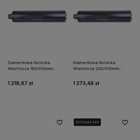
Diamentowa Koronka
Diamentowa Koronka
Wiertnicza 182/450mm
Wiertnicza 200/450mm
Powermax S-70688
Powermax S-70690
1 218,67 zł
1 273,48 zł
Powiadom o dostępności
Do koszyka
Do ulubionych
Do ulubi
WYSYŁKA 24H