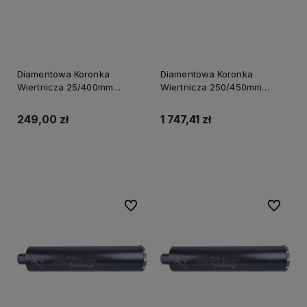
Diamentowa Koronka
Diamentowa Koronka
Wiertnicza 25/400mm
Wiertnicza 250/450mm
Powermax S-70650
Powermax S-70694
249,00 zł
1 747,41 zł
Powiadom o dostępności
Powiadom o dostępności
Do ulubionych
Do ulubi