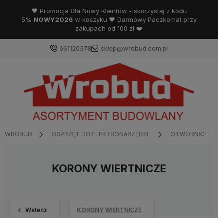
🖤 Promocja Dla Nowy Klientów - skorzystaj z kodu
5%
NOWY2026
w koszyku 🖤 Darmowy Paczkomat przy
zakupach od 100 zł ❤️
661120378
sklep@wrobud.com.pl
WROBUD
OSPRZĘT DO ELEKTRONARZĘDZI
OTWORNICE I 
KORONY WIERTNICZE
Wstecz
KORONY WIERTNICZE