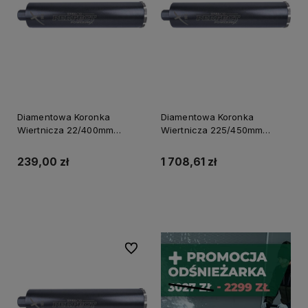
Diamentowa Koronka
Diamentowa Koronka
Wiertnicza 22/400mm
Wiertnicza 225/450mm
Powermax S-70646
Powermax S-70692
239,00 zł
1 708,61 zł
Powiadom o dostępności
Powiadom o dostępności
Do ulubionych