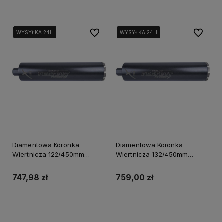
Do ulubionych
Do ulubi
WYSYŁKA 24H
WYSYŁKA 24H
WYSYŁKA 24H
WYSYŁKA 24H
WYSYŁKA 24H
Diamentowa Koronka
Diamentowa Koronka
Wiertnicza 122/450mm
Wiertnicza 132/450mm
Powermax S-70678
Powermax S-70680
747,98 zł
759,00 zł
Powiadom o dostępności
Powiadom o dostępności