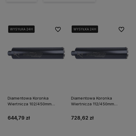
Do ulubionych
Do ulubi
WYSYŁKA 24H
WYSYŁKA 24H
WYSYŁKA 24H
WYSYŁKA 24H
WYSYŁKA 24H
WYSYŁKA 24H
Diamentowa Koronka
Diamentowa Koronka
Wiertnicza 102/450mm
Wiertnicza 112/450mm
Powermax S-70674
Powermax S-70676
644,79 zł
728,62 zł
Powiadom o dostępności
Powiadom o dostępności