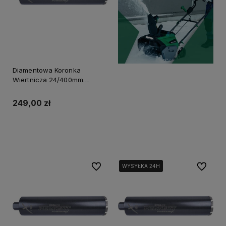
Diamentowa Koronka
Wiertnicza 24/400mm
Powermax S-70648
249,00 zł
Powiadom o dostępności
Do ulubionych
Do ulubi
WYSYŁKA 24H
WYSYŁKA 24H