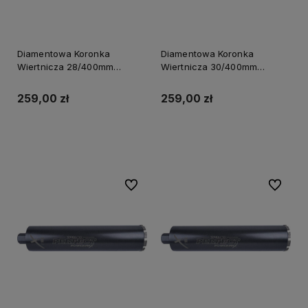
Diamentowa Koronka
Diamentowa Koronka
Wiertnicza 28/400mm
Wiertnicza 30/400mm
Powermax S-70654
Powermax S-70656
259,00 zł
259,00 zł
Powiadom o dostępności
Do koszyka
Do ulubionych
Do ulubi