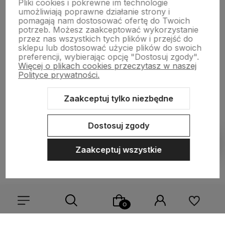
Pliki cookies i pokrewne im technologie
Płatności i dostawa
umożliwiają poprawne działanie strony i
pomagają nam dostosować ofertę do Twoich
potrzeb. Możesz zaakceptować wykorzystanie
przez nas wszystkich tych plików i przejść do
Informacje
sklepu lub dostosować użycie plików do swoich
preferencji, wybierając opcję "Dostosuj zgody".
Więcej o plikach cookies przeczytasz w naszej
O nas
Polityce prywatności.
Zaakceptuj tylko niezbędne
Sklep internetowy Shoper.pl
Szablon Shoper Modern 3.0™
od
Dostosuj zgody
GrowCommerce
Pokaż filtry
Zaakceptuj wszystkie