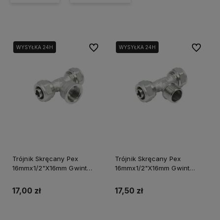
Do ulubionych
Do ulubi
WYSYŁKA 24H
WYSYŁKA 24H
Trójnik Skręcany Pex
Trójnik Skręcany Pex
16mmx1/2"X16mm Gwint
16mmx1/2"X16mm Gwint
Wewnętrzny Tycner
Zewnętrzny Tycner
17,00 zł
17,50 zł
Do koszyka
Do koszyka