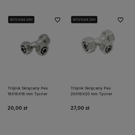
Do ulubionych
Do ulubi
WYSYŁKA 24H
WYSYŁKA 24H
Trójnik Skręcany Pex
Trójnik Skręcany Pex
16X16X16 mm Tycner
20X16X20 mm Tycner
20,00 zł
27,00 zł
Do koszyka
Do koszyka