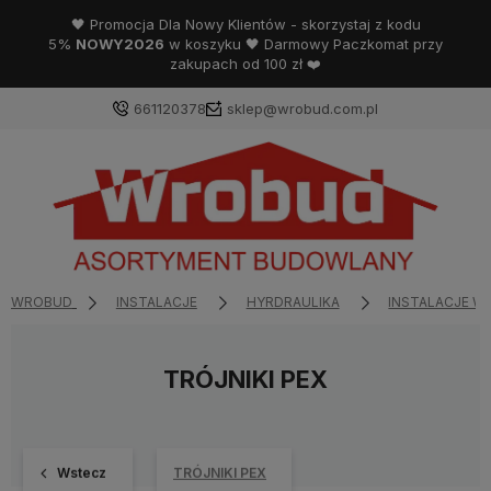
🖤 Promocja Dla Nowy Klientów - skorzystaj z kodu
5%
NOWY2026
w koszyku 🖤 Darmowy Paczkomat przy
zakupach od 100 zł ❤️
661120378
sklep@wrobud.com.pl
WROBUD
INSTALACJE
HYRDRAULIKA
INSTALACJE 
TRÓJNIKI PEX
Wstecz
TRÓJNIKI PEX