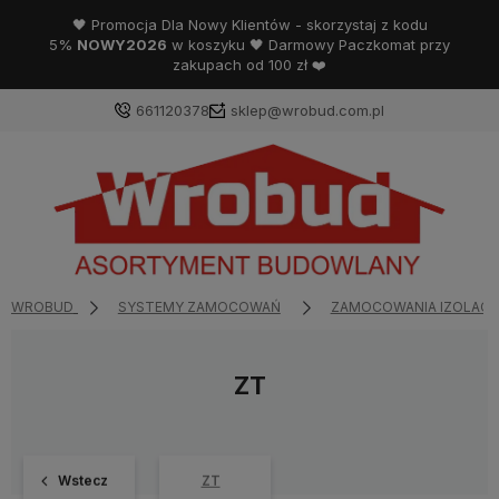
🖤 Promocja Dla Nowy Klientów - skorzystaj z kodu
5%
NOWY2026
w koszyku 🖤 Darmowy Paczkomat przy
zakupach od 100 zł ❤️
661120378
sklep@wrobud.com.pl
WROBUD
SYSTEMY ZAMOCOWAŃ
ZAMOCOWANIA IZOLACJ
ZT
Wstecz
ZT