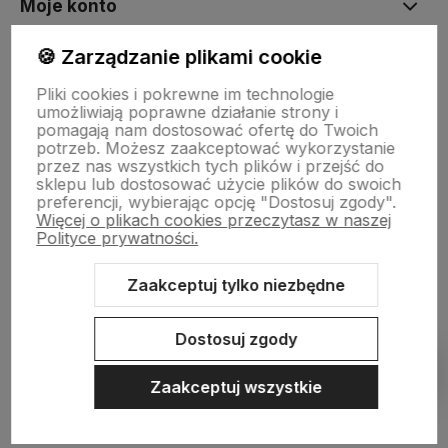
Moje konto
🍪 Zarządzanie plikami cookie
Płatności i dostawa
Pliki cookies i pokrewne im technologie
umożliwiają poprawne działanie strony i
pomagają nam dostosować ofertę do Twoich
Informacje
potrzeb. Możesz zaakceptować wykorzystanie
przez nas wszystkich tych plików i przejść do
sklepu lub dostosować użycie plików do swoich
preferencji, wybierając opcję "Dostosuj zgody".
O nas
Więcej o plikach cookies przeczytasz w naszej
Polityce prywatności.
Zaakceptuj tylko niezbędne
Sklep internetowy Shoper.pl
Szablon Shoper Modern 3.0™
od
GrowCommerce
Dostosuj zgody
Pokaż filtry
Zaakceptuj wszystkie