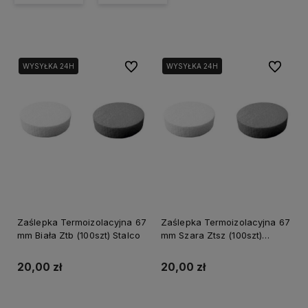
Do ulubionych
Do ulubi
WYSYŁKA 24H
WYSYŁKA 24H
Zaślepka Termoizolacyjna 67
Zaślepka Termoizolacyjna 67
mm Biała Ztb (100szt) Stalco
mm Szara Ztsz (100szt)
Stalco
20,00 zł
20,00 zł
Do koszyka
Do koszyka