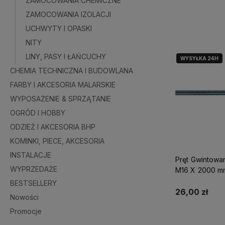
ZAMOCOWANIA CHEMICZNE
ZAMOCOWANIA IZOLACJI
Do kosz
UCHWYTY I OPASKI
NITY
LINY, PASY I ŁAŃCUCHY
WYSYŁKA 24H
CHEMIA TECHNICZNA I BUDOWLANA
FARBY I AKCESORIA MALARSKIE
WYPOSAŻENIE & SPRZĄTANIE
OGRÓD I HOBBY
ODZIEŻ I AKCESORIA BHP
KOMINKI, PIECE, AKCESORIA
INSTALACJE
Pręt Gwintowa
WYPRZEDAŻE
M16 X 2000 m
BESTSELLERY
26,00 zł
Nowości
Promocje
Do kosz