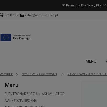
🖤 Promocja Dla Nowy Klientó
661120378
sklep@wrobud.com.pl
MENU
WROBUD
SYSTEMY ZAMOCOWAŃ
ZAMOCOWANIA ŚREDNICH 
Menu
ELEKTRONARZĘDZIA + AKUMULATOR
NARZĘDZIA RĘCZNE