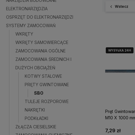
NARZĘDZIA BUDOWLANE
Wstecz
ELEKTRONARZĘDZIA
OSPRZĘT DO ELEKTRONARZĘDZI
SYSTEMY ZAMOCOWAŃ
WKRĘTY
WKRĘTY SAMOWIERCĄCE
ZAMOCOWANIA OGÓLNE
WYSYŁKA 24H
WYSYŁKA 24H
ZAMOCOWANIA ŚREDNICH I
DUŻYCH OBCIĄŻEŃ
KOTWY STALOWE
PRĘTY GWINTOWANE
SBO
TULEJE ROZPOROWE
NAKRĘTKI
Pręt Gwintowa
M10 X 1000 m
PODKŁADKI
ZŁĄCZA CIESIELSKIE
7,29 zł