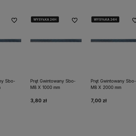
WYSYŁKA 24H
WYSYŁKA 24H
WYSYŁKA 24H
WYSYŁKA 24H
Do ulubionych
Do ulubionych
Do
ostawy
Działamy od 1998 roku, mamy więc
Wysyłka nawet w 24h,
dla
już
26 lat doświadczenia na
możesz liczyć na ekspre
polskim rynku.
dostawę!
ny Sbo-
Pręt Gwintowany Sbo-
Pręt Gwintowany Sbo-
m
M8 X 1000 mm
M8 X 2000 mm
3,80 zł
7,00 zł
yka
Do koszyka
Powiadom o dostępnoś