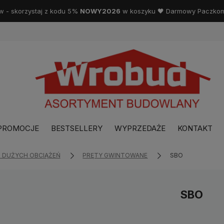
w - skorzystaj z kodu 5%
NOWY2026
w koszyku 🖤 Darmowy Paczkoma
PROMOCJE
BESTSELLERY
WYPRZEDAŻE
KONTAKT
I DUŻYCH OBCIĄŻEŃ
PRĘTY GWINTOWANE
SBO
SBO