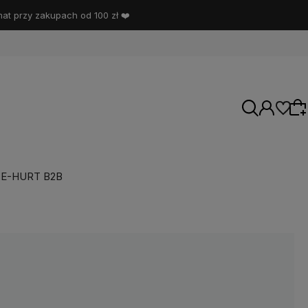
t przy zakupach od 100 zł ❤️
E-HURT B2B
Wybierz coś dla siebie z naszej aktualnej
oferty lub zaloguj się, aby przywrócić dodane
produkty do listy z poprzedniej sesji.