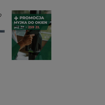
 ulubionych
tego
sową
ci