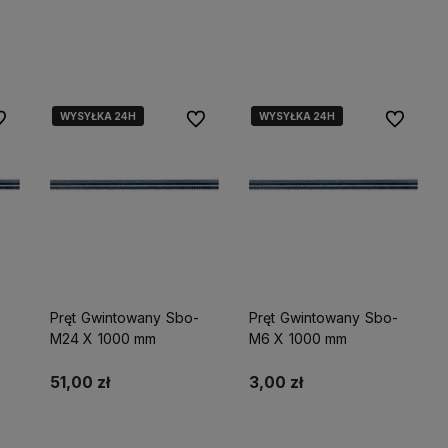
Do koszyka
Do koszyka
WYSYŁKA 24H
WYSYŁKA 24H
WYSYŁKA 24H
WYSYŁKA 24H
 ulubionych
Do ulubionych
Do ulubio
Pręt Gwintowany Sbo-
Pręt Gwintowany Sbo-
M24 X 1000 mm
M6 X 1000 mm
51,00 zł
3,00 zł
Powiadom o dostępności
Do koszyka