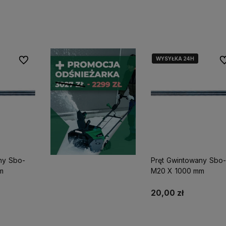
yka
Do koszyka
Do koszyka
WYSYŁKA 24H
WYSYŁKA 24H
Do ulubionych
Do
ny Sbo-
Pręt Gwintowany Sbo-
m
M20 X 1000 mm
20,00 zł
yka
Do koszyka