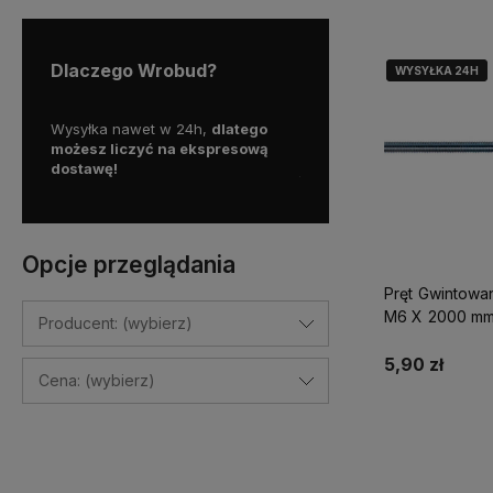
Dlaczego Wrobud?
WYSYŁKA 24H
WYSYŁKA 24H
y więc
Wysyłka nawet w 24h,
dlatego
Skorzystaj z darmowej d
a
możesz liczyć na ekspresową
Paczkomatem
dostawę!
już od
100 zł!
Opcje przeglądania
Pręt Gwintowa
M6 X 2000 m
Producent: (wybierz)
5,90 zł
Cena: (wybierz)
Do kosz