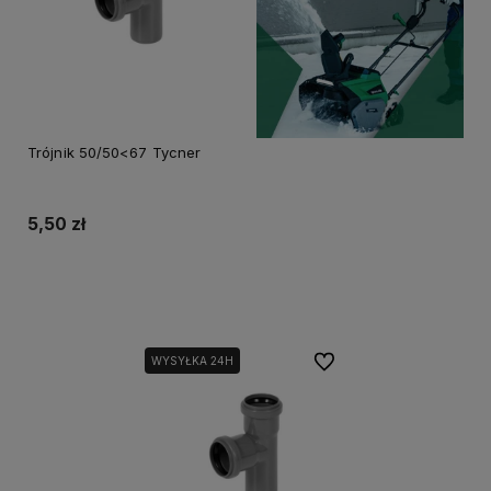
Trójnik 50/50<67 Tycner
5,50 zł
Do koszyka
Do ulubionych
WYSYŁKA 24H