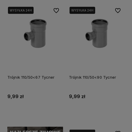
Do ulubionych
Do ulubi
WYSYŁKA 24H
WYSYŁKA 24H
Trójnik 110/50<67 Tycner
Trójnik 110/50<90 Tycner
9,99 zł
9,99 zł
Do koszyka
Do koszyka