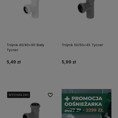
Trójnik 40/40<90 Biały
Trójnik 50/50<45 Tycner
Tycner
5,49 zł
5,99 zł
Do koszyka
Do koszyka
Do ulubionych
WYSYŁKA 24H
WYSYŁKA 24H