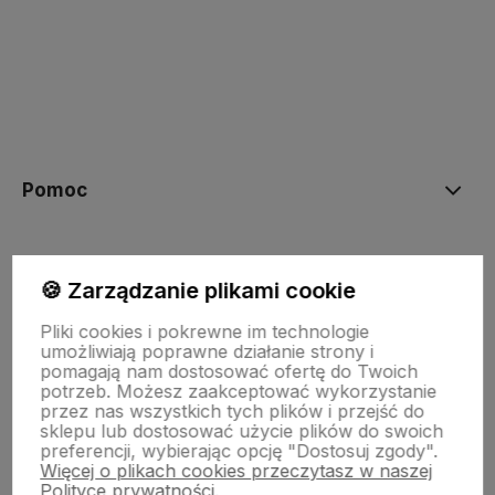
polityce prywatności
Pomoc
Moje konto
🍪 Zarządzanie plikami cookie
Pliki cookies i pokrewne im technologie
Płatności i dostawa
umożliwiają poprawne działanie strony i
pomagają nam dostosować ofertę do Twoich
potrzeb. Możesz zaakceptować wykorzystanie
przez nas wszystkich tych plików i przejść do
Informacje
sklepu lub dostosować użycie plików do swoich
preferencji, wybierając opcję "Dostosuj zgody".
Więcej o plikach cookies przeczytasz w naszej
O nas
Polityce prywatności.