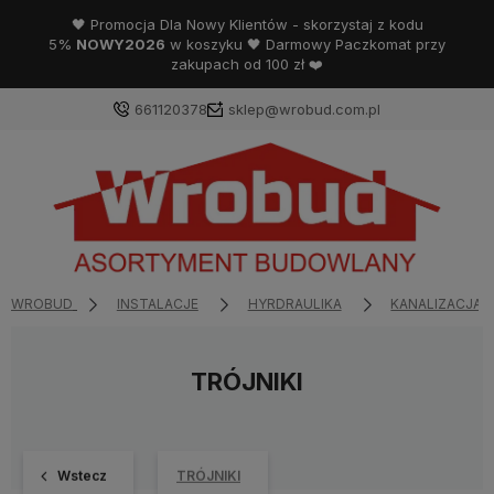
🖤 Promocja Dla Nowy Klientów - skorzystaj z kodu
5%
NOWY2026
w koszyku 🖤 Darmowy Paczkomat przy
zakupach od 100 zł ❤️
661120378
sklep@wrobud.com.pl
WROBUD
INSTALACJE
HYRDRAULIKA
KANALIZACJA 
TRÓJNIKI
Wstecz
TRÓJNIKI