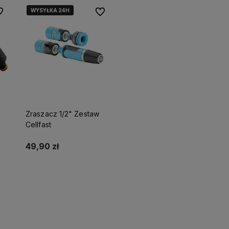
WYSYŁKA 24H
WYSYŁKA 24H
 ulubionych
Do ulubionych
tego
sową
Zraszacz 1/2" Zestaw
Cellfast
49,90 zł
ci
Do koszyka