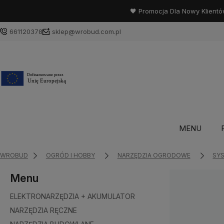
🖤 Promocja Dla Nowy Klientó
661120378
sklep@wrobud.com.pl
MENU
WROBUD
OGRÓD I HOBBY
NARZĘDZIA OGRODOWE
SY
Menu
ELEKTRONARZĘDZIA + AKUMULATOR
NARZĘDZIA RĘCZNE