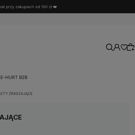
t przy zakupach od 100 zł ❤️
E-HURT B2B
Wybierz coś dla siebie z naszej aktualnej
LETY ZRASZAJĄCE
oferty lub zaloguj się, aby przywrócić dodane
produkty do listy z poprzedniej sesji.
ZAJĄCE