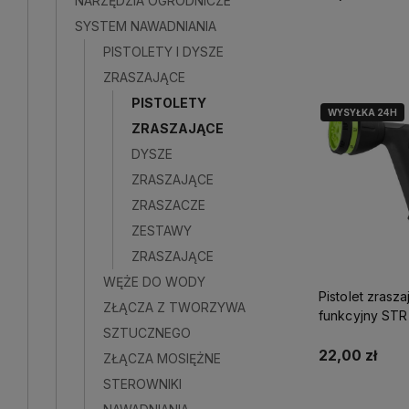
NARZĘDZIA OGRODNICZE
SYSTEM NAWADNIANIA
Powiadom o do
PISTOLETY I DYSZE
ZRASZAJĄCE
PISTOLETY
WYSYŁKA 24H
ZRASZAJĄCE
DYSZE
ZRASZAJĄCE
ZRASZACZE
ZESTAWY
ZRASZAJĄCE
WĘŻE DO WODY
Pistolet zrasza
ZŁĄCZA Z TWORZYWA
funkcyjny ST
SZTUCZNEGO
GARDEN S1012
22,00 zł
ZŁĄCZA MOSIĘŻNE
STEROWNIKI
Do kosz