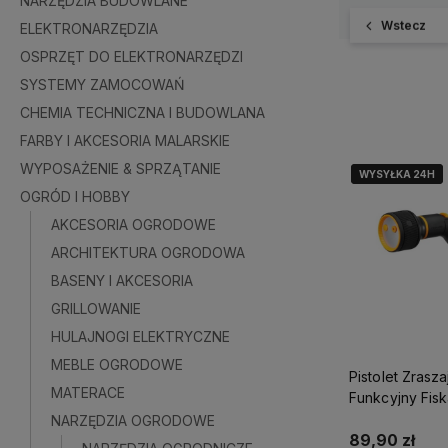
NARZĘDZIA BUDOWLANE
Wstecz
ELEKTRONARZĘDZIA
OSPRZĘT DO ELEKTRONARZĘDZI
SYSTEMY ZAMOCOWAŃ
CHEMIA TECHNICZNA I BUDOWLANA
FARBY I AKCESORIA MALARSKIE
WYPOSAŻENIE & SPRZĄTANIE
WYSYŁKA 24H
WYSYŁKA 24H
OGRÓD I HOBBY
AKCESORIA OGRODOWE
ARCHITEKTURA OGRODOWA
BASENY I AKCESORIA
GRILLOWANIE
HULAJNOGI ELEKTRYCZNE
MEBLE OGRODOWE
Pistolet Zrasza
MATERACE
Funkcyjny Fisk
NARZĘDZIA OGRODOWE
89,90 zł