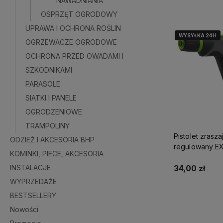
NAWADNIANIA
OSPRZĘT OGRODOWY
UPRAWA I OCHRONA ROŚLIN
WYSYŁKA 24H
WYSYŁKA 24H
OGRZEWACZE OGRODOWE
OCHRONA PRZED OWADAMI I
SZKODNIKAMI
PARASOLE
SIATKI I PANELE
OGRODZENIOWE
TRAMPOLINY
Pistolet zrasza
ODZIEŻ I AKCESORIA BHP
regulowany E
KOMINKI, PIECE, AKCESORIA
STALCO GARD
INSTALACJE
S101210230
34,00 zł
WYPRZEDAŻE
BESTSELLERY
Do kosz
Nowości