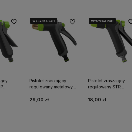
WYSYŁKA 24H
WYSYŁKA 24H
WYSYŁKA 24H
Do ulubionych
Do ulubionych
Do
jący
Pistolet zraszający
Pistolet zraszający
XP
regulowany metalowy
regulowany STR
EN
EXP STALCO GARDEN
STALCO GARDEN
S101210251
S101210430
29,00 zł
18,00 zł
yka
Do koszyka
Do koszyka