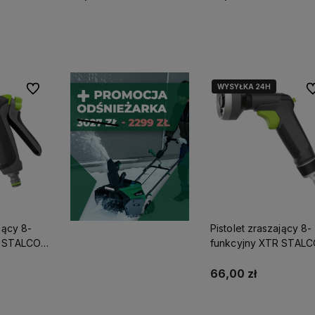
stępności
Do koszyka
Do koszyka
WYSYŁKA 24H
Do ulubionych
Do
jący 8-
Pistolet zraszający 8-
R STALCO
funkcyjny XTR STAL
10433
GARDEN S101210033
66,00 zł
yka
Do koszyka