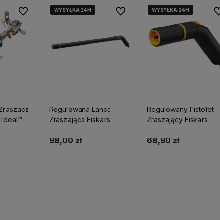
WYSYŁKA 24H
WYSYŁKA 24H
WYSYŁKA 24H
WYSYŁKA 24H
Do ulubionych
Do ulubionych
Do
ostawy
Działamy od 1998 roku, mamy więc
Wysyłka nawet w 24h,
dla
już
26 lat doświadczenia na
możesz liczyć na ekspre
polskim rynku.
dostawę!
 Zraszacz
Regulowana Lanca
Regulowany Pistolet
 Ideal™
Zraszająca Fiskars
Zraszający Fiskars
98,00 zł
68,90 zł
yka
Powiadom o dostępności
Powiadom o dostępnoś