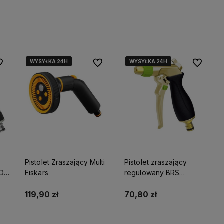
Do koszyka
Powiadom o dostępności
WYSYŁKA 24H
WYSYŁKA 24H
WYSYŁKA 24H
WYSYŁKA 24H
 ulubionych
Do ulubionych
Do ulubio
Pistolet Zraszający Multi
Pistolet zraszający
CO
Fiskars
regulowany BRS
STALCO GARDEN
S101210612
119,90 zł
70,80 zł
Powiadom o dostępności
Do koszyka