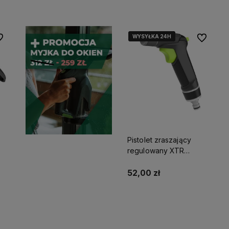
WYSYŁKA 24H
WYSYŁKA 24H
 ulubionych
Do ulubio
Pistolet zraszający
regulowany XTR
STALCO GARDEN
S101210030
52,00 zł
Do koszyka