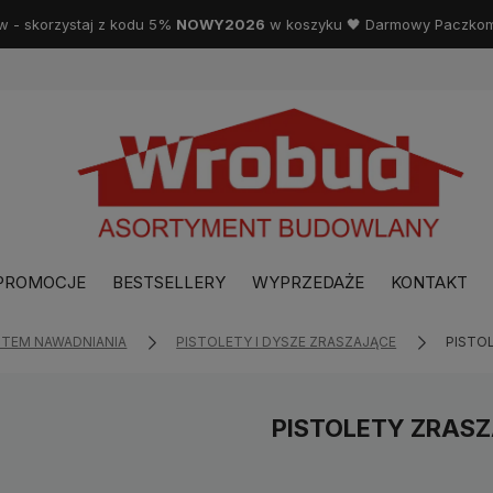
w - skorzystaj z kodu 5%
NOWY2026
w koszyku 🖤 Darmowy Paczkoma
PROMOCJE
BESTSELLERY
WYPRZEDAŻE
KONTAKT
STEM NAWADNIANIA
PISTOLETY I DYSZE ZRASZAJĄCE
PISTO
PISTOLETY ZRAS