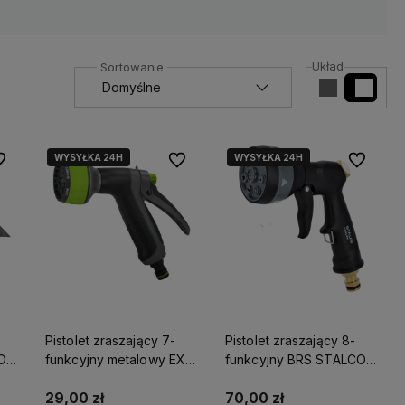
Układ
WYSYŁKA 24H
WYSYŁKA 24H
 ulubionych
Do ulubionych
Do ulubio
Pistolet zraszający 7-
Pistolet zraszający 8-
O
funkcyjny metalowy EXP
funkcyjny BRS STALCO
STALCO GARDEN
GARDEN S101210615
S101210254
29,00 zł
70,00 zł