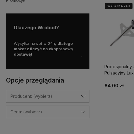
Promocje
WYSYŁKA 24H
WYSYŁKA 24H
Dlaczego Wrobud?
y więc
Wysyłka nawet w 24h,
dlatego
Skorzystaj z darmowej d
a
możesz liczyć na ekspresową
Paczkomatem
dostawę!
już od
100 zł!
Profesjonalny
Pulsacyjny Lux
Opcje przeglądania
Cellfast
84,00 zł
Producent: (wybierz)
Do kosz
Cena: (wybierz)