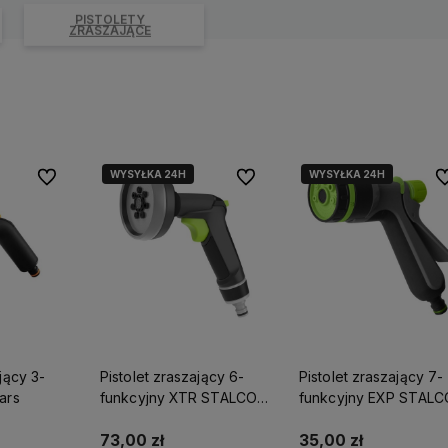
PISTOLETY
ZRASZAJĄCE
WYSYŁKA 24H
WYSYŁKA 24H
Do ulubionych
Do ulubionych
Do
jący 3-
Pistolet zraszający 6-
Pistolet zraszający 7-
ars
funkcyjny XTR STALCO
funkcyjny EXP STALC
GARDEN S101210039
GARDEN S101210233
73,00 zł
35,00 zł