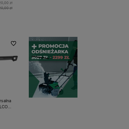
20,00 zł
20,00 zł
Do koszyka
Do koszyka
yka
Do ulubionych
rsalna
ALCO
210206