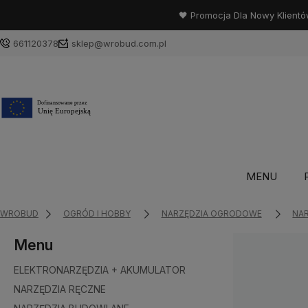
🖤 Promocja Dla Nowy Klientó
661120378
sklep@wrobud.com.pl
MENU
WROBUD
OGRÓD I HOBBY
NARZĘDZIA OGRODOWE
NA
Menu
ELEKTRONARZĘDZIA + AKUMULATOR
NARZĘDZIA RĘCZNE