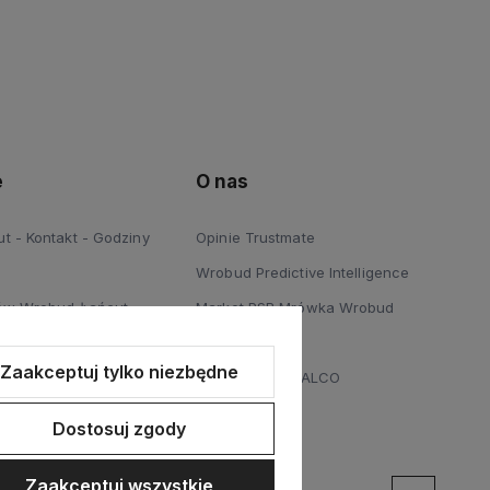
e
O nas
 - Kontakt - Godziny
Opinie Trustmate
Wrobud Predictive Intelligence
ów Wrobud Łańcut
Market PSB Mrówka Wrobud
 Podłóg Wrobud Łańcut
Blog
Zaakceptuj tylko niezbędne
a sprzętów budowlanych i
Dystrybucja STALCO
Dostosuj zgody
Zaakceptuj wszystkie