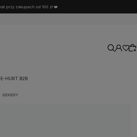
t przy zakupach od 100 zł ❤️
E-HURT B2B
Wybierz coś dla siebie z naszej aktualnej
SIEKIERY
oferty lub zaloguj się, aby przywrócić dodane
produkty do listy z poprzedniej sesji.