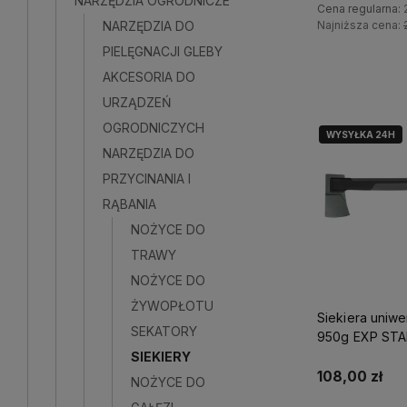
NARZĘDZIA OGRODNICZE
Cena regularna:
Najniższa cena:
NARZĘDZIA DO
PIELĘGNACJI GLEBY
Do kosz
AKCESORIA DO
URZĄDZEŃ
OGRODNICZYCH
WYSYŁKA 24H
NARZĘDZIA DO
PRZYCINANIA I
RĄBANIA
NOŻYCE DO
TRAWY
NOŻYCE DO
ŻYWOPŁOTU
Siekiera uniwe
SEKATORY
950g EXP ST
GARDEN S104
SIEKIERY
108,00 zł
NOŻYCE DO