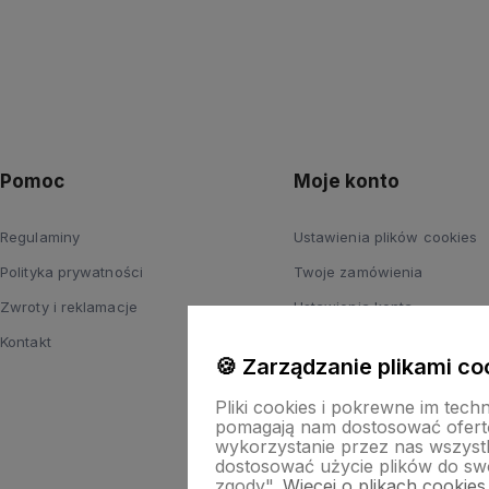
Pomoc
Moje konto
Regulaminy
Ustawienia plików cookies
Polityka prywatności
Twoje zamówienia
Zwroty i reklamacje
Ustawienia konta
Kontakt
Przechowalnia
🍪 Zarządzanie plikami co
Pliki cookies i pokrewne im tech
pomagają nam dostosować ofert
wykorzystanie przez nas wszystki
dostosować użycie plików do swo
zgody".
Więcej o plikach cookies