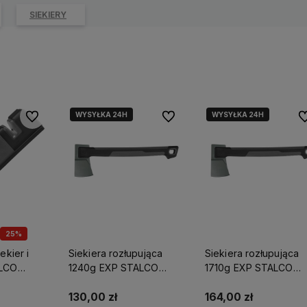
SIEKIERY
WYSYŁKA 24H
WYSYŁKA 24H
Do ulubionych
Do ulubionych
Do
25%
JA
ekier i
Siekiera rozłupująca
Siekiera rozłupująca
ALCO
1240g EXP STALCO
1710g EXP STALCO
10251
GARDEN S104210209
GARDEN S104210212
130,00 zł
164,00 zł