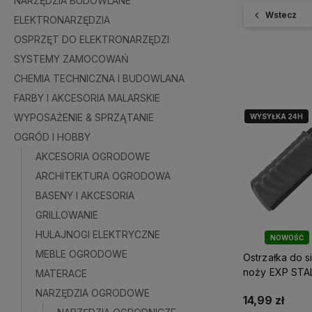
NARZĘDZIA BUDOWLANE
Wstecz
ELEKTRONARZĘDZIA
OSPRZĘT DO ELEKTRONARZĘDZI
SYSTEMY ZAMOCOWAŃ
CHEMIA TECHNICZNA I BUDOWLANA
FARBY I AKCESORIA MALARSKIE
WYPOSAŻENIE & SPRZĄTANIE
WYSYŁKA 24H
OGRÓD I HOBBY
AKCESORIA OGRODOWE
ARCHITEKTURA OGRODOWA
BASENY I AKCESORIA
GRILLOWANIE
HULAJNOGI ELEKTRYCZNE
NOWOŚĆ
OKAZ
MEBLE OGRODOWE
Ostrzałka do si
noży EXP ST
MATERACE
GARDEN S1042
NARZĘDZIA OGRODOWE
14,99 zł