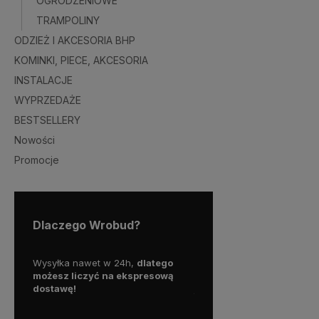
OGRODZENIOWE
TRAMPOLINY
ODZIEŻ I AKCESORIA BHP
KOMINKI, PIECE, AKCESORIA
INSTALACJE
WYPRZEDAŻE
BESTSELLERY
Nowości
Promocje
Dlaczego Wrobud?
y więc
Wysyłka nawet w 24h,
dlatego
Skorzystaj z darmowej d
a
możesz liczyć na ekspresową
Paczkomatem
dostawę!
już od
100 zł!