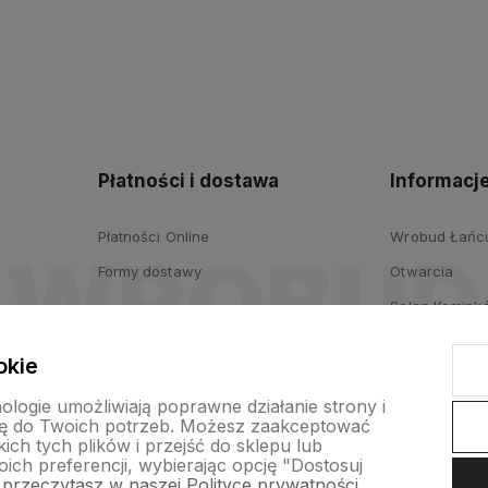
polityce
prywatności
Płatności i dostawa
Informacj
Płatności Online
Wrobud Łańcut
Formy dostawy
Otwarcia
Salon Komink
Salon Drzwi i
okie
Wypożyczalni
nologie umożliwiają poprawne działanie strony i
ogrodniczych
ę do Twoich potrzeb. Możesz zaakceptować
ch tych plików i przejść do sklepu lub
Platforma B2B
ich preferencji, wybierając opcję "Dostosuj
 przeczytasz w naszej Polityce prywatności.