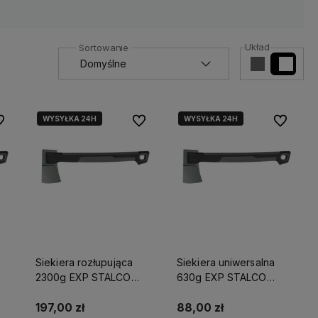
Układ
WYSYŁKA 24H
WYSYŁKA 24H
 ulubionych
Do ulubionych
Do ulubio
Siekiera rozłupująca
Siekiera uniwersalna
2300g EXP STALCO
630g EXP STALCO
GARDEN S104210215
GARDEN S104210203
197,00 zł
88,00 zł