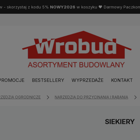
w - skorzystaj z kodu 5%
NOWY2026
w koszyku 🖤 Darmowy Paczkoma
PROMOCJE
BESTSELLERY
WYPRZEDAŻE
KONTAKT
RZĘDZIA OGRODNICZE
NARZĘDZIA DO PRZYCINANIA I RĄBANIA
SIEKIERY