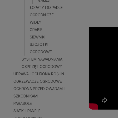
GAŁĘZI
Do kosz
ŁOPATY I SZPADLE
OGRODNICZE
WIDŁY
GRABIE
SIEWNIKI
SZCZOTKI
OGRODOWE
SYSTEM NAWADNIANIA
OSPRZĘT OGRODOWY
UPRAWA I OCHRONA ROŚLIN
OGRZEWACZE OGRODOWE
OCHRONA PRZED OWADAMI I
SZKODNIKAMI
PARASOLE
SIATKI I PANELE