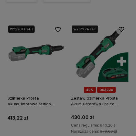
Do ulubionych
Do ulubi
WYSYŁKA 24H
WYSYŁKA 24H
49%
OKAZJA
Szlifierka Prosta
Zestaw Szlifierka Prosta
Akumulatorowa Stalco
Akumulatorowa Stalco
SGS20-26BLVS body 20V S-
SGS20-26BLVS + Akumulator
Volt S-97307
4Ah
430,00 zł
413,22 zł
Cena regularna:
843,26 zł
Najniższa cena:
379,00 zł
Do koszyka