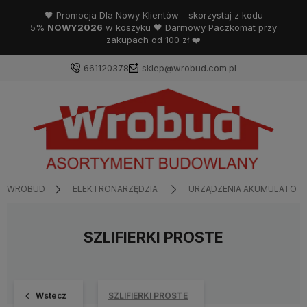
🖤 Promocja Dla Nowy Klientów - skorzystaj z kodu
5%
NOWY2026
w koszyku 🖤 Darmowy Paczkomat przy
zakupach od 100 zł ❤️
661120378
sklep@wrobud.com.pl
WROBUD
ELEKTRONARZĘDZIA
URZĄDZENIA AKUMULATOR
SZLIFIERKI PROSTE
Wstecz
SZLIFIERKI PROSTE