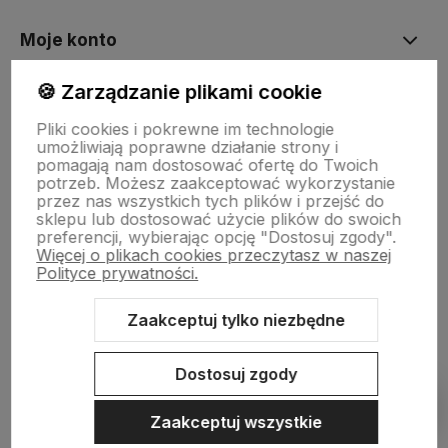
Moje konto
🍪 Zarządzanie plikami cookie
Płatności i dostawa
Pliki cookies i pokrewne im technologie
umożliwiają poprawne działanie strony i
pomagają nam dostosować ofertę do Twoich
Informacje
potrzeb. Możesz zaakceptować wykorzystanie
przez nas wszystkich tych plików i przejść do
sklepu lub dostosować użycie plików do swoich
preferencji, wybierając opcję "Dostosuj zgody".
O nas
Więcej o plikach cookies przeczytasz w naszej
Polityce prywatności.
Zaakceptuj tylko niezbędne
Sklep internetowy Shoper.pl
Szablon Shoper Modern 3.0™
od
GrowCommerce
Dostosuj zgody
Pokaż filtry
Zaakceptuj wszystkie