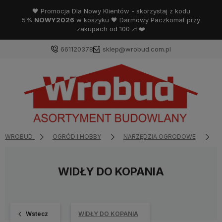
🖤 Promocja Dla Nowy Klientów - skorzystaj z kodu
5%
NOWY2026
w koszyku 🖤 Darmowy Paczkomat przy
zakupach od 100 zł ❤️
661120378
sklep@wrobud.com.pl
WROBUD
OGRÓD I HOBBY
NARZĘDZIA OGRODOWE
N
WIDŁY DO KOPANIA
Wstecz
WIDŁY DO KOPANIA