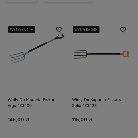
Do ulubionych
Do ulubi
WYSYŁKA 24H
WYSYŁKA 24H
Widły Do Kopania Fiskars
Widły Do Kopania Fiskars
Ergo 133400
Solid 133423
145,00 zł
115,00 zł
Powiadom o dostępności
Powiadom o dostępności