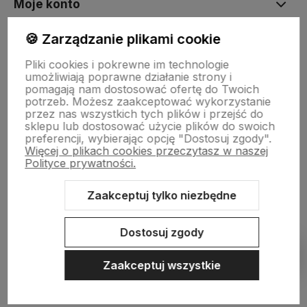
Moje konto
🍪 Zarządzanie plikami cookie
Płatności i dostawa
Pliki cookies i pokrewne im technologie
umożliwiają poprawne działanie strony i
pomagają nam dostosować ofertę do Twoich
Informacje
potrzeb. Możesz zaakceptować wykorzystanie
przez nas wszystkich tych plików i przejść do
sklepu lub dostosować użycie plików do swoich
preferencji, wybierając opcję "Dostosuj zgody".
O nas
Więcej o plikach cookies przeczytasz w naszej
Polityce prywatności.
Zaakceptuj tylko niezbędne
Sklep internetowy Shoper.pl
Szablon Shoper Modern 3.0™
od
GrowCommerce
Dostosuj zgody
Pokaż filtry
Zaakceptuj wszystkie