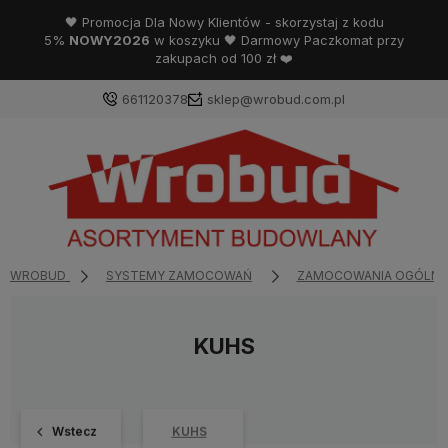
🖤 Promocja Dla Nowy Klientów - skorzystaj z kodu
5%
NOWY2026
w koszyku 🖤 Darmowy Paczkomat przy
zakupach od 100 zł ❤️
661120378
sklep@wrobud.com.pl
WROBUD
SYSTEMY ZAMOCOWAŃ
ZAMOCOWANIA OGÓLNE
KUHS
Wstecz
KUHS