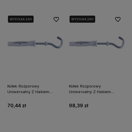
Do ulubionych
Do ulubi
WYSYŁKA 24H
WYSYŁKA 24H
Kołek Rozporowy
Kołek Rozporowy
Uniwersalny Z Hakiem
Uniwersalny Z Hakiem
Sufitowym Kuhs-6X65 N (50)
Sufitowym Kuhs-8X83 N (25)
70,44 zł
98,39 zł
Powiadom o dostępności
Powiadom o dostępności