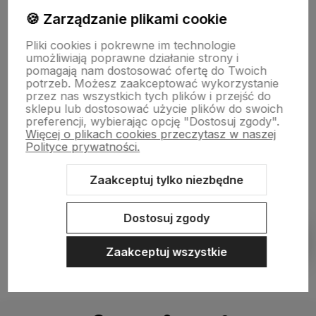
🍪 Zarządzanie plikami cookie
Płatności i dostawa
Pliki cookies i pokrewne im technologie
umożliwiają poprawne działanie strony i
pomagają nam dostosować ofertę do Twoich
Informacje
potrzeb. Możesz zaakceptować wykorzystanie
przez nas wszystkich tych plików i przejść do
sklepu lub dostosować użycie plików do swoich
preferencji, wybierając opcję "Dostosuj zgody".
O nas
Więcej o plikach cookies przeczytasz w naszej
Polityce prywatności.
Zaakceptuj tylko niezbędne
Sklep internetowy Shoper.pl
Szablon Shoper Modern 3.0™
od
GrowCommerce
Dostosuj zgody
Pokaż filtry
Zaakceptuj wszystkie