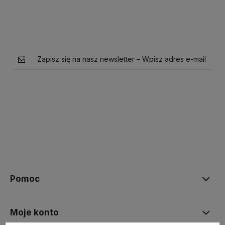
Zapisz się na nasz newsletter – Wpisz adres e-mail
polityce prywatności
Pomoc
Moje konto