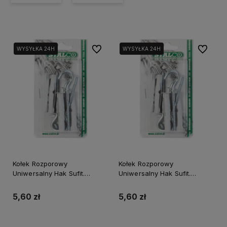
Do ulubionych
Do ulubi
WYSYŁKA 24H
WYSYŁKA 24H
Kołek Rozporowy
Kołek Rozporowy
Uniwersalny Hak Sufit.
Uniwersalny Hak Sufit.
Bkuhs-6*65 N Blister
Bkuhs-8*83 N Blister
(4)/12/72
(4)/12/72
5,60 zł
5,60 zł
Do koszyka
Do koszyka