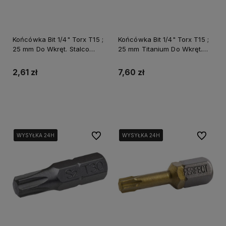
Końcówka Bit 1/4" Torx T15 ;
Końcówka Bit 1/4" Torx T15 ;
25 mm Do Wkręt. Stalco
25 mm Titanium Do Wkręt.
Perfect S-66131
Stalco Powermax S-66317
2,61 zł
7,60 zł
Do koszyka
Do koszyka
Do ulubionych
Do ulubi
WYSYŁKA 24H
WYSYŁKA 24H
WYSYŁKA 24H
WYSYŁKA 24H
WYSYŁKA 24H
WYSYŁKA 24H