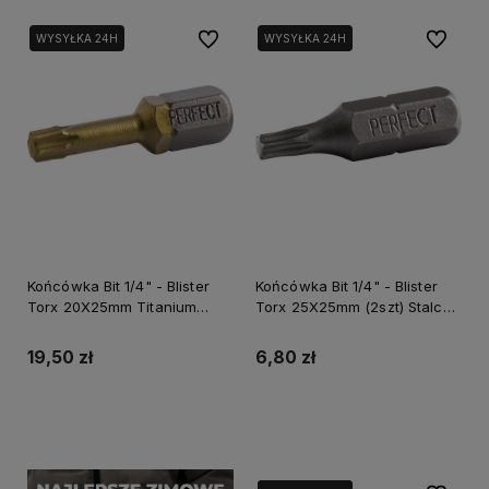
Do ulubionych
Do ulubi
WYSYŁKA 24H
WYSYŁKA 24H
Końcówka Bit 1/4" - Blister
Końcówka Bit 1/4" - Blister
Torx 20X25mm Titanium
Torx 25X25mm (2szt) Stalco
(2szt) Stalco Powermax S-
Perfect S-66375
66407
19,50 zł
6,80 zł
Do koszyka
Do koszyka