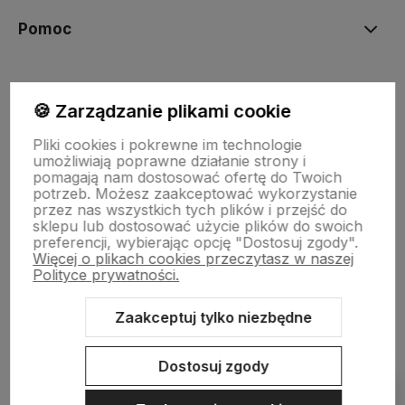
Pomoc
Moje konto
🍪 Zarządzanie plikami cookie
Pliki cookies i pokrewne im technologie
Płatności i dostawa
umożliwiają poprawne działanie strony i
pomagają nam dostosować ofertę do Twoich
potrzeb. Możesz zaakceptować wykorzystanie
przez nas wszystkich tych plików i przejść do
Informacje
sklepu lub dostosować użycie plików do swoich
preferencji, wybierając opcję "Dostosuj zgody".
Więcej o plikach cookies przeczytasz w naszej
O nas
Polityce prywatności.
Zaakceptuj tylko niezbędne
Sklep internetowy Shoper.pl
Szablon Shoper Modern 3.0™
od
Dostosuj zgody
GrowCommerce
Pokaż filtry