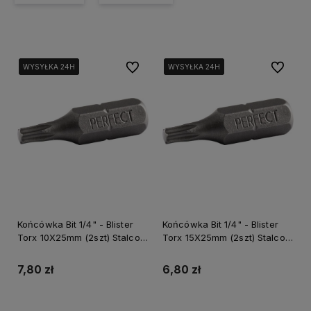
Do ulubionych
Do ulubi
WYSYŁKA 24H
WYSYŁKA 24H
WYSYŁKA 24H
WYSYŁKA 24H
WYSYŁKA 24H
WYSYŁKA 24H
Końcówka Bit 1/4" - Blister
Końcówka Bit 1/4" - Blister
Torx 10X25mm (2szt) Stalco
Torx 15X25mm (2szt) Stalco
Perfect S-66369
Perfect S-66371
7,80 zł
6,80 zł
Do koszyka
Do koszyka