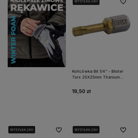
Do ulubi
WYSYŁKA 24H
WYSYŁKA 24H
Końcówka Bit 1/4" - Blister
Torx 25X25mm Titanium
(2szt) Stalco Powermax S-
66409
19,50 zł
Do koszyka
Do ulubionych
Do ulubi
WYSYŁKA 24H
WYSYŁKA 24H
WYSYŁKA 24H