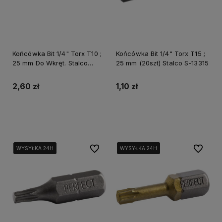
Końcówka Bit 1/4" Torx T10 ;
Końcówka Bit 1/4" Torx T15 ;
25 mm Do Wkręt. Stalco
25 mm (20szt) Stalco S-13315
Perfect S-66129
2,60 zł
1,10 zł
Do koszyka
Do koszyka
Do ulubionych
Do ulubi
WYSYŁKA 24H
WYSYŁKA 24H
WYSYŁKA 24H
WYSYŁKA 24H
WYSYŁKA 24H
WYSYŁKA 24H