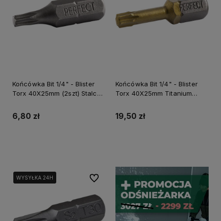
Końcówka Bit 1/4" - Blister
Końcówka Bit 1/4" - Blister
Torx 40X25mm (2szt) Stalco
Torx 40X25mm Titanium
Perfect S-66379
(2szt) Stalco Powermax S-
66413
6,80 zł
19,50 zł
Do koszyka
Do koszyka
Do ulubionych
WYSYŁKA 24H
WYSYŁKA 24H