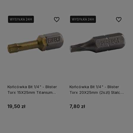
Do ulubionych
Do ulubi
WYSYŁKA 24H
WYSYŁKA 24H
WYSYŁKA 24H
WYSYŁKA 24H
WYSYŁKA 24H
Końcówka Bit 1/4" - Blister
Końcówka Bit 1/4" - Blister
Torx 15X25mm Titanium
Torx 20X25mm (2szt) Stalco
(2szt) Stalco Powermax S-
Perfect S-66373
66405
19,50 zł
7,80 zł
Do koszyka
Do koszyka