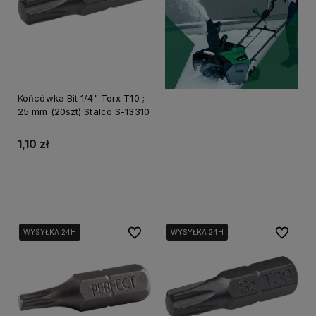
Końcówka Bit 1/4" Torx T10 ;
25 mm (20szt) Stalco S-13310
1,10 zł
Do koszyka
Do ulubionych
Do ulubi
WYSYŁKA 24H
WYSYŁKA 24H
WYSYŁKA 24H
WYSYŁKA 24H