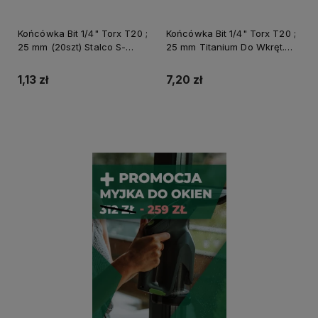
Końcówka Bit 1/4" Torx T20 ;
Końcówka Bit 1/4" Torx T20 ;
25 mm (20szt) Stalco S-
25 mm Titanium Do Wkręt.
13320
Stalco Powermax S-66319
1,13 zł
7,20 zł
Do koszyka
Do koszyka