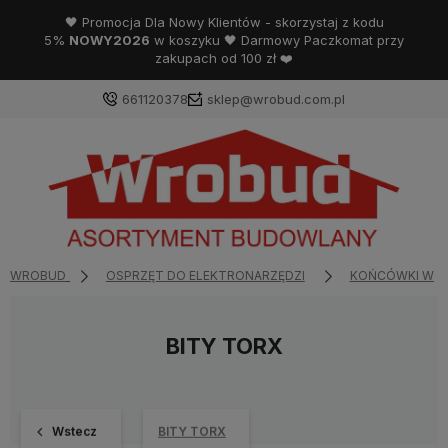
🖤 Promocja Dla Nowy Klientów - skorzystaj z kodu
5%
NOWY2026
w koszyku 🖤 Darmowy Paczkomat przy
zakupach od 100 zł ❤️
661120378
sklep@wrobud.com.pl
WROBUD
OSPRZĘT DO ELEKTRONARZĘDZI
KOŃCÓWKI WKR
BITY TORX
Wstecz
BITY TORX