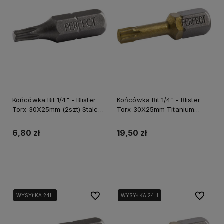
Końcówka Bit 1/4" - Blister
Końcówka Bit 1/4" - Blister
Torx 30X25mm (2szt) Stalco
Torx 30X25mm Titanium
Perfect S-66377
(2szt) Stalco Powermax S-
66411
6,80 zł
19,50 zł
Do koszyka
Do koszyka
Do ulubionych
Do ulubi
WYSYŁKA 24H
WYSYŁKA 24H
WYSYŁKA 24H