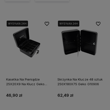
Do ulubionych
Do ulubi
WYSYŁKA 24H
WYSYŁKA 24H
Kasetka Na Pieniądze
Skrzynka Na Klucze 48 sztuk
25X20X9 Na Klucz Geko
250X180X75 Geko G10906
G10902
46,90 zł
62,49 zł
Powiadom o dostępności
Powiadom o dostępności