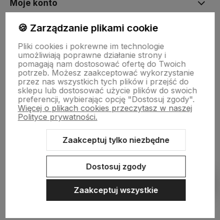
Moje konto
🍪 Zarządzanie plikami cookie
Płatności i dostawa
Pliki cookies i pokrewne im technologie
umożliwiają poprawne działanie strony i
pomagają nam dostosować ofertę do Twoich
Informacje
potrzeb. Możesz zaakceptować wykorzystanie
przez nas wszystkich tych plików i przejść do
sklepu lub dostosować użycie plików do swoich
preferencji, wybierając opcję "Dostosuj zgody".
O nas
Więcej o plikach cookies przeczytasz w naszej
Polityce prywatności.
Zaakceptuj tylko niezbędne
Sklep internetowy Shoper.pl
Szablon Shoper Modern 3.0™
od
GrowCommerce
Dostosuj zgody
Pokaż filtry
Zaakceptuj wszystkie