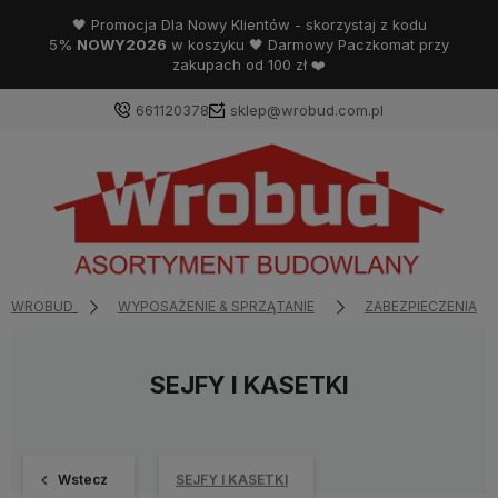
🖤 Promocja Dla Nowy Klientów - skorzystaj z kodu
5%
NOWY2026
w koszyku 🖤 Darmowy Paczkomat przy
zakupach od 100 zł ❤️
661120378
sklep@wrobud.com.pl
WROBUD
WYPOSAŻENIE & SPRZĄTANIE
ZABEZPIECZENIA
SEJFY I KASETKI
Wstecz
SEJFY I KASETKI