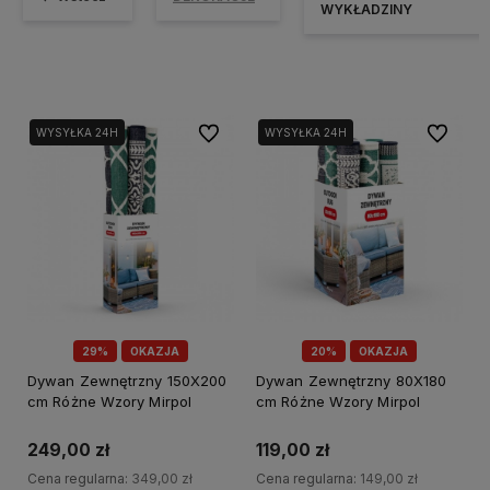
WYKŁADZINY
Do ulubionych
Do ulubi
WYSYŁKA 24H
WYSYŁKA 24H
29%
OKAZJA
20%
OKAZJA
Dywan Zewnętrzny 150X200
Dywan Zewnętrzny 80X180
cm Różne Wzory Mirpol
cm Różne Wzory Mirpol
249,00 zł
119,00 zł
Cena regularna:
349,00 zł
Cena regularna:
149,00 zł