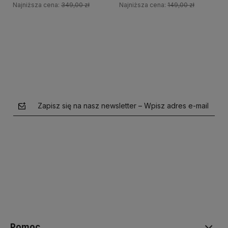
Najniższa cena:
349,00 zł
Najniższa cena:
149,00 zł
Do koszyka
Do koszyka
Zapisz się na nasz newsletter – Wpisz adres e-mail
polityce prywatności
Pomoc