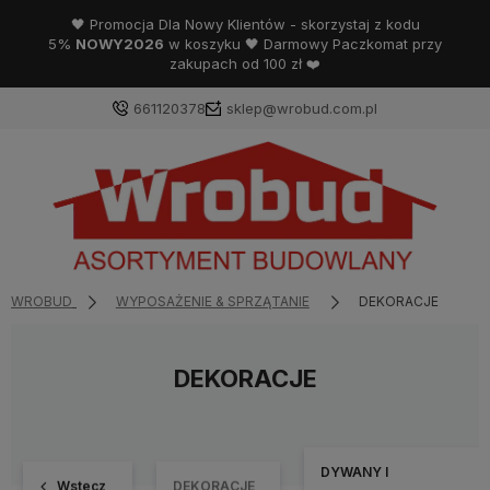
🖤 Promocja Dla Nowy Klientów - skorzystaj z kodu
5%
NOWY2026
w koszyku 🖤 Darmowy Paczkomat przy
zakupach od 100 zł ❤️
661120378
sklep@wrobud.com.pl
WROBUD
WYPOSAŻENIE & SPRZĄTANIE
DEKORACJE
DEKORACJE
DYWANY I
Wstecz
DEKORACJE