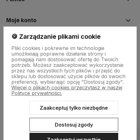
Moje konto
🍪 Zarządzanie plikami cookie
Płatności i dostawa
Pliki cookies i pokrewne im technologie
umożliwiają poprawne działanie strony i
pomagają nam dostosować ofertę do Twoich
Informacje
potrzeb. Możesz zaakceptować wykorzystanie
przez nas wszystkich tych plików i przejść do
sklepu lub dostosować użycie plików do swoich
preferencji, wybierając opcję "Dostosuj zgody".
O nas
Więcej o plikach cookies przeczytasz w naszej
Polityce prywatności.
Zaakceptuj tylko niezbędne
Sklep internetowy Shoper.pl
Szablon Shoper Modern 3.0™
od
GrowCommerce
Dostosuj zgody
Pokaż filtry
Zaakceptuj wszystkie