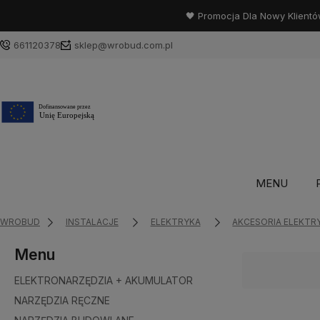
🖤 Promocja Dla Nowy Klientó
661120378
sklep@wrobud.com.pl
MENU
WROBUD
INSTALACJE
ELEKTRYKA
AKCESORIA ELEKTR
Menu
ELEKTRONARZĘDZIA + AKUMULATOR
NARZĘDZIA RĘCZNE