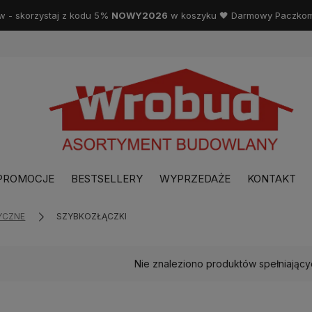
w - skorzystaj z kodu 5%
NOWY2026
w koszyku 🖤 Darmowy Paczkoma
PROMOCJE
BESTSELLERY
WYPRZEDAŻE
KONTAKT
YCZNE
SZYBKOZŁĄCZKI
Nie znaleziono produktów spełniający