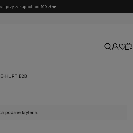
t przy zakupach od 100 zł ❤️
E-HURT B2B
Wybierz coś dla siebie z naszej aktualnej
oferty lub zaloguj się, aby przywrócić dodane
produkty do listy z poprzedniej sesji.
ch podane kryteria.