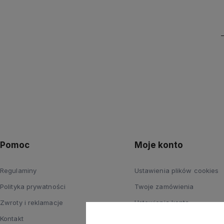
Pomoc
Moje konto
Regulaminy
Ustawienia plików cookies
Polityka prywatności
Twoje zamówienia
Zwroty i reklamacje
Ustawienia konta
Kontakt
Przechowalnia