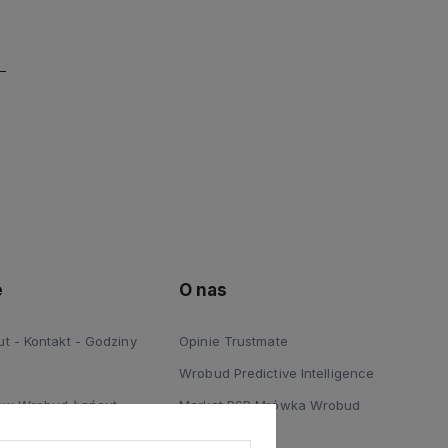
e
O nas
 - Kontakt - Godziny
Opinie Trustmate
Wrobud Predictive Intelligence
ów Wrobud Łańcut
Market PSB Mrówka Wrobud
 Podłóg Wrobud Łańcut
Blog