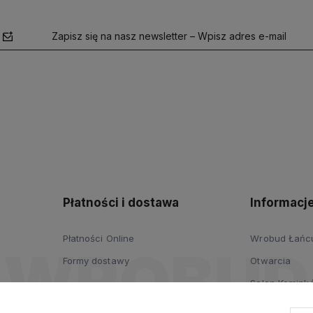
Zapisz się na nasz newsletter – Wpisz adres e-mail
polityce
prywatności
Płatności i dostawa
Informacj
Płatności Online
Wrobud Łańcut
Formy dostawy
Otwarcia
Salon Komink
Salon Drzwi i