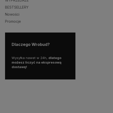
WYPRZEDAŻE
BESTSELLERY
Nowości
Promocje
Dlaczego Wrobud?
y więc
Wysyłka nawet w 24h,
dlatego
Skorzystaj z darmowej d
a
możesz liczyć na ekspresową
Paczkomatem
dostawę!
już od
100 zł!