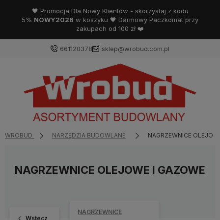
🖤 Promocja Dla Nowy Klientów - skorzystaj z kodu
5%
NOWY2026
w koszyku 🖤 Darmowy Paczkomat przy
zakupach od 100 zł ❤️
661120378
sklep@wrobud.com.pl
WROBUD
NARZĘDZIA BUDOWLANE
NAGRZEWNICE OLEJOWE
NAGRZEWNICE OLEJOWE I GAZOWE
NAGRZEWNICE
Wstecz