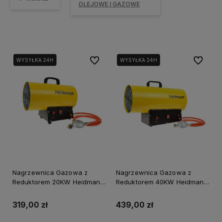
OLEJOWE I GAZOWE
Do ulubionych
Do ulubi
WYSYŁKA 24H
WYSYŁKA 24H
Nagrzewnica Gazowa z
Nagrzewnica Gazowa z
Reduktorem 20KW Heidmann
Reduktorem 40KW Heidmann
Geko
Geko
319,00 zł
439,00 zł