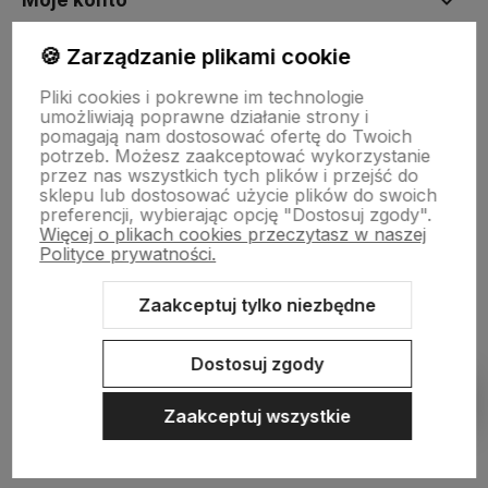
Moje konto
🍪 Zarządzanie plikami cookie
Płatności i dostawa
Pliki cookies i pokrewne im technologie
umożliwiają poprawne działanie strony i
pomagają nam dostosować ofertę do Twoich
Informacje
potrzeb. Możesz zaakceptować wykorzystanie
przez nas wszystkich tych plików i przejść do
sklepu lub dostosować użycie plików do swoich
preferencji, wybierając opcję "Dostosuj zgody".
O nas
Więcej o plikach cookies przeczytasz w naszej
Polityce prywatności.
Zaakceptuj tylko niezbędne
Sklep internetowy Shoper.pl
Szablon Shoper Modern 3.0™
od
GrowCommerce
Dostosuj zgody
Pokaż filtry
Zaakceptuj wszystkie