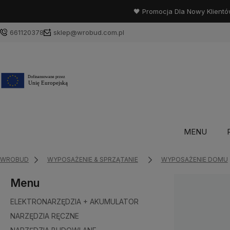
🖤 Promocja Dla Nowy Klientó
661120378
sklep@wrobud.com.pl
MENU
WROBUD
WYPOSAŻENIE & SPRZĄTANIE
WYPOSAŻENIE DOMU
Menu
ELEKTRONARZĘDZIA + AKUMULATOR
NARZĘDZIA RĘCZNE