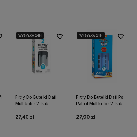
Do koszyka
Do koszyka
WYSYŁKA 24H
WYSYŁKA 24H
WYSYŁKA 24H
WYSYŁKA 24H
 ulubionych
Do ulubionych
Do ulubio
i
Filtry Do Butelki Dafi
Filtry Do Butelki Dafi Psi
Multikolor 2-Pak
Patrol Multikolor 2-Pak
27,40 zł
27,90 zł
Do koszyka
Do koszyka