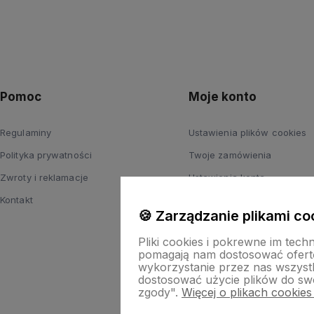
Pomoc
Moje konto
Regulaminy
Ustawienia plików cookies
Polityka prywatności
Twoje zamówienia
Zwroty i reklamacje
Ustawienia konta
Kontakt
Przechowalnia
🍪 Zarządzanie plikami co
Pliki cookies i pokrewne im tech
pomagają nam dostosować ofert
wykorzystanie przez nas wszystki
dostosować użycie plików do swo
zgody".
Więcej o plikach cookies