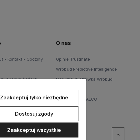
e
O nas
 - Kontakt - Godziny
Opinie Trustmate
Wrobud Predictive Intelligence
ów Wrobud Łańcut
Market PSB Mrówka Wrobud
 Podłóg Wrobud Łańcut
Blog
Zaakceptuj tylko niezbędne
a sprzętów budowlanych i
Dystrybucja STALCO
Dostosuj zgody
Zaakceptuj wszystkie