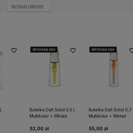
BUTELKI I BIDONY
WYSYŁKA 24H
WYSYŁKA 24H
WYSYŁKA 24H
WYSYŁKA 24H
Do ulubionych
Do ulubionych
Do
 L
Butelka Dafi Solid 0,5 L
Butelka Dafi Solid 0,7 
Multikolor + Wkład
Multikolor + Wkład
52,00 zł
55,00 zł