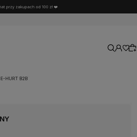
t przy zakupach od 100 zł ❤️
E-HURT B2B
Wybierz coś dla siebie z naszej aktualnej
oferty lub zaloguj się, aby przywrócić dodane
produkty do listy z poprzedniej sesji.
ONY