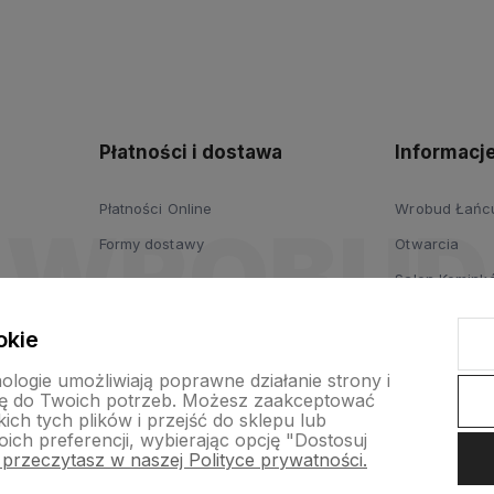
polityce
prywatności
Płatności i dostawa
Informacj
Płatności Online
Wrobud Łańcut
Formy dostawy
Otwarcia
Salon Komink
Salon Drzwi i
okie
Wypożyczalni
nologie umożliwiają poprawne działanie strony i
ogrodniczych
ę do Twoich potrzeb. Możesz zaakceptować
ch tych plików i przejść do sklepu lub
Platforma B2B
ich preferencji, wybierając opcję "Dostosuj
 przeczytasz w naszej Polityce prywatności.