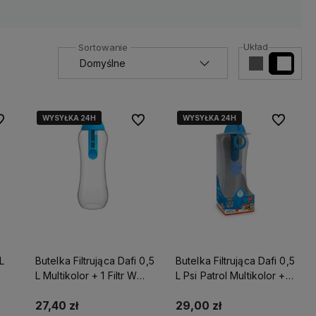
Układ
WYSYŁKA 24H
WYSYŁKA 24H
WYSYŁKA 24H
WYSYŁKA 24H
 ulubionych
Do ulubionych
Do ulubio
L
Butelka Filtrująca Dafi 0,5
Butelka Filtrująca Dafi 0,5
L Multikolor + 1 Filtr W
L Psi Patrol Multikolor + 1
Zestawie
Filtr W Zestawie
27,40 zł
29,00 zł