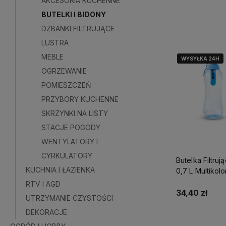
AKCESORIA KUCHENNE
BUTELKI I BIDONY
Powiadom o do
DZBANKI FILTRUJĄCE
LUSTRA
MEBLE
WYSYŁKA 24H
WYSYŁKA 24H
OGRZEWANIE
POMIESZCZEŃ
PRZYBORY KUCHENNE
SKRZYNKI NA LISTY
STACJE POGODY
WENTYLATORY I
CYRKULATORY
Butelka Filtruj
KUCHNIA I ŁAZIENKA
0,7 L Multikolor
W Zestawie
RTV I AGD
34,40 zł
UTRZYMANIE CZYSTOŚCI
DEKORACJE
Powiadom o do