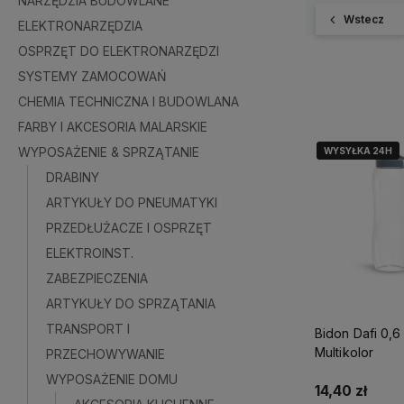
NARZĘDZIA BUDOWLANE
Wstecz
ELEKTRONARZĘDZIA
OSPRZĘT DO ELEKTRONARZĘDZI
SYSTEMY ZAMOCOWAŃ
CHEMIA TECHNICZNA I BUDOWLANA
FARBY I AKCESORIA MALARSKIE
WYPOSAŻENIE & SPRZĄTANIE
WYSYŁKA 24H
WYSYŁKA 24H
DRABINY
ARTYKUŁY DO PNEUMATYKI
PRZEDŁUŻACZE I OSPRZĘT
ELEKTROINST.
ZABEZPIECZENIA
ARTYKUŁY DO SPRZĄTANIA
TRANSPORT I
Bidon Dafi 0,6
Multikolor
PRZECHOWYWANIE
WYPOSAŻENIE DOMU
14,40 zł