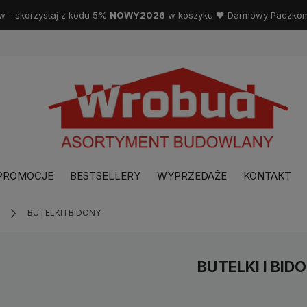
w - skorzystaj z kodu 5%
NOWY2026
w koszyku 🖤 Darmowy Paczkoma
PROMOCJE
BESTSELLERY
WYPRZEDAŻE
KONTAKT
BUTELKI I BIDONY
BUTELKI I BID