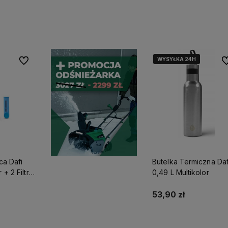
stępności
Powiadom o dostępności
Do koszyka
WYSYŁKA 24H
WYSYŁKA 24H
Do ulubionych
Do
ąca Dafi
Butelka Termiczna Daf
 + 2 Filtry
0,49 L Multikolor
53,90 zł
stępności
Do koszyka