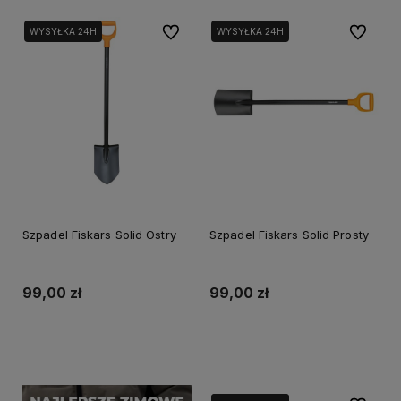
Do ulubionych
Do ulubi
WYSYŁKA 24H
WYSYŁKA 24H
Szpadel Fiskars Solid Ostry
Szpadel Fiskars Solid Prosty
99,00 zł
99,00 zł
Do koszyka
Powiadom o dostępności