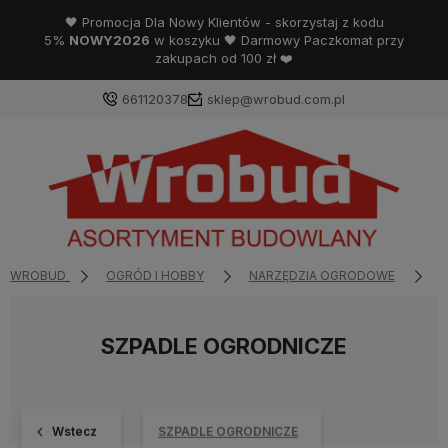
🖤 Promocja Dla Nowy Klientów - skorzystaj z kodu
5%
NOWY2026
w koszyku 🖤 Darmowy Paczkomat przy
zakupach od 100 zł ❤️
661120378
sklep@wrobud.com.pl
WROBUD
OGRÓD I HOBBY
NARZĘDZIA OGRODOWE
N
SZPADLE OGRODNICZE
Wstecz
SZPADLE OGRODNICZE