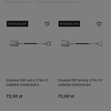
Do ulubionych
Do ulubi
WYSYŁKA 24H
WYSYŁKA 24H
WYSYŁKA 24H
WYSYŁKA 24H
Szpadel EXP ostry STALCO
Szpadel EXP prosty STALCO
GARDEN S105010203
GARDEN S105010200
72,00 zł
72,00 zł
Do koszyka
Do koszyka