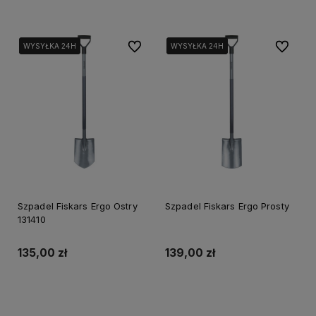
Do ulubionych
Do ulubi
WYSYŁKA 24H
WYSYŁKA 24H
WYSYŁKA 24H
WYSYŁKA 24H
Szpadel Fiskars Ergo Ostry
Szpadel Fiskars Ergo Prosty
131410
135,00 zł
139,00 zł
Powiadom o dostępności
Powiadom o dostępności