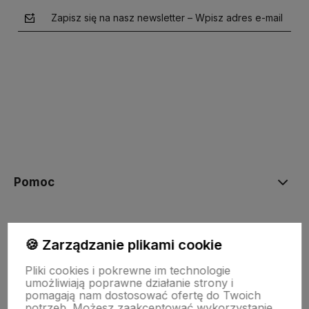
Zapisz się na nasz newsletter – Wpisz adres e-mail
polityce prywatności
Pomoc
Moje konto
🍪 Zarządzanie plikami cookie
Pliki cookies i pokrewne im technologie
Płatności i dostawa
umożliwiają poprawne działanie strony i
pomagają nam dostosować ofertę do Twoich
potrzeb. Możesz zaakceptować wykorzystanie