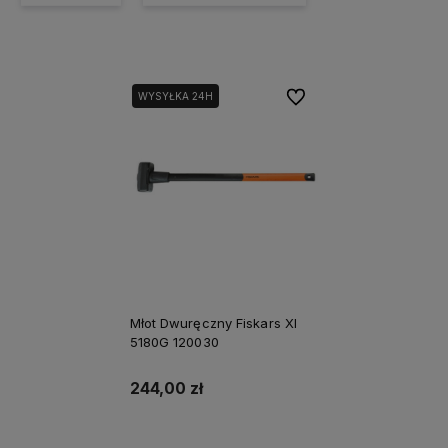
Do ulubionych
WYSYŁKA 24H
Młot Dwuręczny Fiskars Xl
5180G 120030
244,00 zł
Powiadom o dostępności