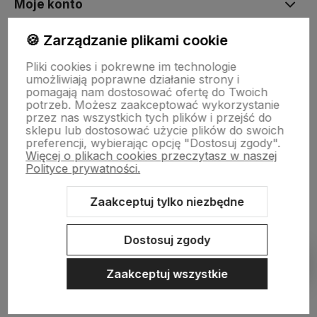
Moje konto
🍪 Zarządzanie plikami cookie
Płatności i dostawa
Pliki cookies i pokrewne im technologie
umożliwiają poprawne działanie strony i
pomagają nam dostosować ofertę do Twoich
Informacje
potrzeb. Możesz zaakceptować wykorzystanie
przez nas wszystkich tych plików i przejść do
sklepu lub dostosować użycie plików do swoich
preferencji, wybierając opcję "Dostosuj zgody".
O nas
Więcej o plikach cookies przeczytasz w naszej
Polityce prywatności.
Zaakceptuj tylko niezbędne
Sklep internetowy Shoper.pl
Szablon Shoper Modern 3.0™
od
GrowCommerce
Dostosuj zgody
Pokaż filtry
Zaakceptuj wszystkie