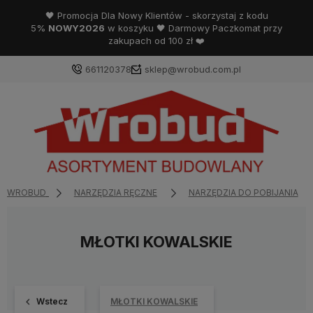
🖤 Promocja Dla Nowy Klientów - skorzystaj z kodu
5%
NOWY2026
w koszyku 🖤 Darmowy Paczkomat przy
zakupach od 100 zł ❤️
661120378
sklep@wrobud.com.pl
WROBUD
NARZĘDZIA RĘCZNE
NARZĘDZIA DO POBIJANIA
MŁOTKI KOWALSKIE
Wstecz
MŁOTKI KOWALSKIE