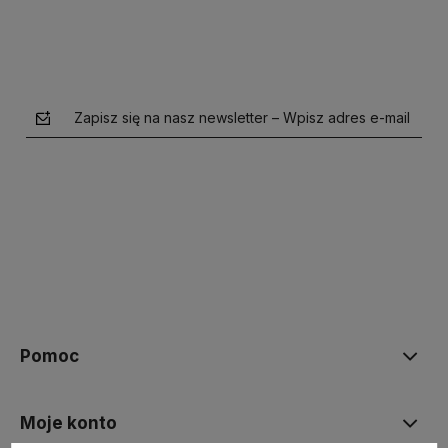
Zapisz się na nasz newsletter – Wpisz adres e-mail
polityce prywatności
Pomoc
Moje konto