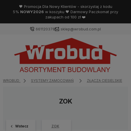
🖤 Promocja Dla Nowy Klientów - skorzystaj z kodu
5%
NOWY2026
w koszyku 🖤 Darmowy Paczkomat przy
zakupach od 100 zł ❤️
661120378
sklep@wrobud.com.pl
WROBUD
SYSTEMY ZAMOCOWAŃ
ZŁĄCZA CIESIELSKIE
ZOK
Wstecz
ZOK