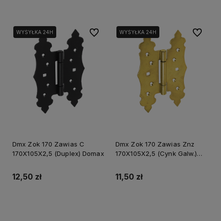
Do ulubionych
Do ulubi
WYSYŁKA 24H
WYSYŁKA 24H
Dmx Zok 170 Zawias C
Dmx Zok 170 Zawias Znz
170X105X2,5 (Duplex) Domax
170X105X2,5 (Cynk Galw.)
Domax
12,50 zł
11,50 zł
Do koszyka
Do koszyka