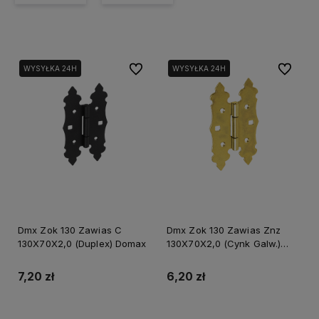
Do ulubionych
Do ulubi
WYSYŁKA 24H
WYSYŁKA 24H
Dmx Zok 130 Zawias C
Dmx Zok 130 Zawias Znz
130X70X2,0 (Duplex) Domax
130X70X2,0 (Cynk Galw.)
Domax
7,20 zł
6,20 zł
Do koszyka
Do koszyka