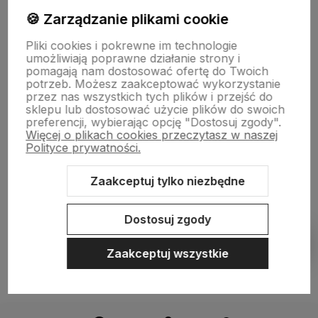
🍪 Zarządzanie plikami cookie
Płatności i dostawa
Pliki cookies i pokrewne im technologie
umożliwiają poprawne działanie strony i
pomagają nam dostosować ofertę do Twoich
Informacje
potrzeb. Możesz zaakceptować wykorzystanie
przez nas wszystkich tych plików i przejść do
sklepu lub dostosować użycie plików do swoich
preferencji, wybierając opcję "Dostosuj zgody".
O nas
Więcej o plikach cookies przeczytasz w naszej
Polityce prywatności.
Zaakceptuj tylko niezbędne
Sklep internetowy Shoper.pl
Szablon Shoper Modern 3.0™
od
GrowCommerce
Dostosuj zgody
Pokaż filtry
Zaakceptuj wszystkie