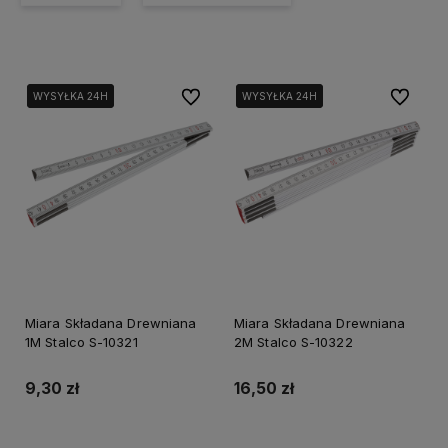
Do ulubionych
Do ulubi
WYSYŁKA 24H
WYSYŁKA 24H
WYSYŁKA 24H
WYSYŁKA 24H
Miara Składana Drewniana
Miara Składana Drewniana
1M Stalco S-10321
2M Stalco S-10322
9,30 zł
16,50 zł
Do koszyka
Do koszyka