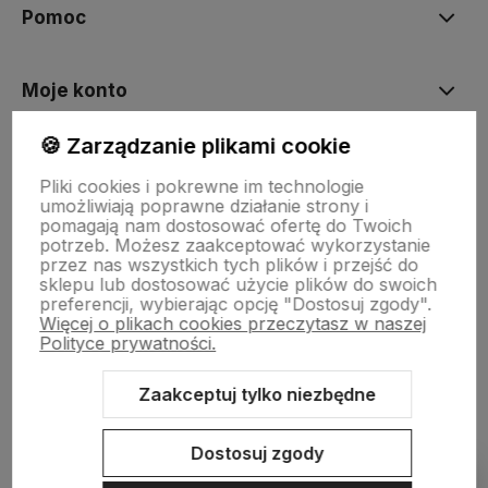
Pomoc
Moje konto
🍪 Zarządzanie plikami cookie
Płatności i dostawa
Pliki cookies i pokrewne im technologie
umożliwiają poprawne działanie strony i
pomagają nam dostosować ofertę do Twoich
Informacje
potrzeb. Możesz zaakceptować wykorzystanie
przez nas wszystkich tych plików i przejść do
sklepu lub dostosować użycie plików do swoich
preferencji, wybierając opcję "Dostosuj zgody".
O nas
Więcej o plikach cookies przeczytasz w naszej
Polityce prywatności.
Zaakceptuj tylko niezbędne
Sklep internetowy Shoper.pl
Szablon Shoper Modern 3.0™
od
GrowCommerce
Dostosuj zgody