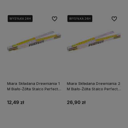
Do ulubionych
Do ulubi
WYSYŁKA 24H
WYSYŁKA 24H
WYSYŁKA 24H
WYSYŁKA 24H
Miara Składana Drewniania 1
Miara Składana Drewniania 2
M Biało-Żółta Stalco Perfect
M Biało-Żółta Stalco Perfect
S-65401
S-65402
12,49 zł
26,90 zł
Do koszyka
Do koszyka