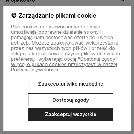
Moje konto
🍪 Zarządzanie plikami cookie
Płatności i dostawa
Pliki cookies i pokrewne im technologie
umożliwiają poprawne działanie strony i
pomagają nam dostosować ofertę do Twoich
Informacje
potrzeb. Możesz zaakceptować wykorzystanie
przez nas wszystkich tych plików i przejść do
sklepu lub dostosować użycie plików do swoich
preferencji, wybierając opcję "Dostosuj zgody".
O nas
Więcej o plikach cookies przeczytasz w naszej
Polityce prywatności.
Zaakceptuj tylko niezbędne
Sklep internetowy Shoper.pl
Szablon Shoper Modern 3.0™
od
GrowCommerce
Dostosuj zgody
Pokaż filtry
Zaakceptuj wszystkie