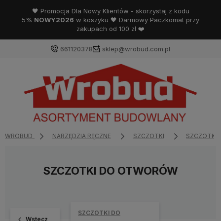
🖤 Promocja Dla Nowy Klientów - skorzystaj z kodu
5%
NOWY2026
w koszyku 🖤 Darmowy Paczkomat przy
zakupach od 100 zł ❤️
661120378
sklep@wrobud.com.pl
WROBUD
NARZĘDZIA RĘCZNE
SZCZOTKI
SZCZOTKI 
SZCZOTKI DO OTWORÓW
SZCZOTKI DO
Wstecz