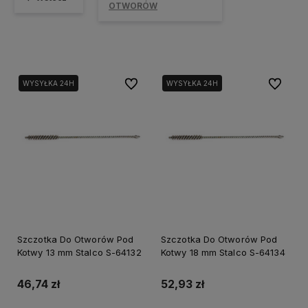
OTWORÓW
Do ulubionych
Do ulubi
WYSYŁKA 24H
WYSYŁKA 24H
Szczotka Do Otworów Pod
Szczotka Do Otworów Pod
Kotwy 13 mm Stalco S-64132
Kotwy 18 mm Stalco S-64134
46,74 zł
52,93 zł