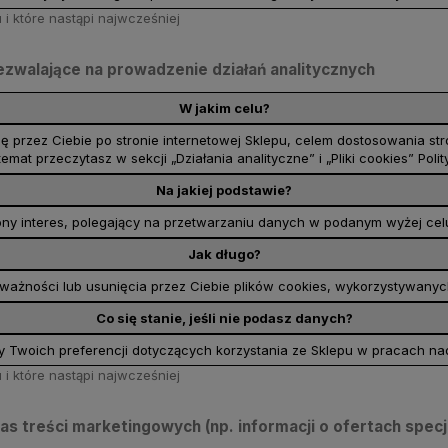
i które nastąpi najwcześniej
 zezwalające na prowadzenie działań analitycznych
W jakim celu?
się przez Ciebie po stronie internetowej Sklepu, celem dostosowania s
temat przeczytasz w sekcji „Działania analityczne” i „Pliki cookies” Polit
Na jakiej podstawie?
y interes, polegający na przetwarzaniu danych w podanym wyżej celu (ar
Jak długo?
ażności lub usunięcia przez Ciebie plików cookies, wykorzystywanyc
Co się stanie, jeśli nie podasz danych?
y Twoich preferencji dotyczących korzystania ze Sklepu w pracach na
i które nastąpi najwcześniej
s treści marketingowych (np. informacji o ofertach specj