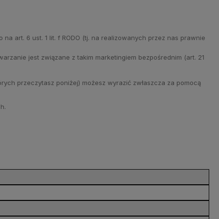
art. 6 ust. 1 lit. f RODO (tj. na realizowanych przez nas prawnie
arzanie jest związane z takim marketingiem bezpośrednim (art. 21
których przeczytasz poniżej) możesz wyrazić zwłaszcza za pomocą
h.