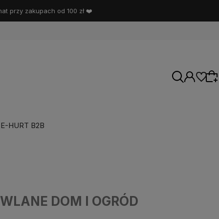
t przy zakupach od 100 zł ❤️
E-HURT B2B
Wybierz coś dla siebie z naszej aktualnej
oferty lub zaloguj się, aby przywrócić dodane
produkty do listy z poprzedniej sesji.
DOWLANE DOM I OGRÓD