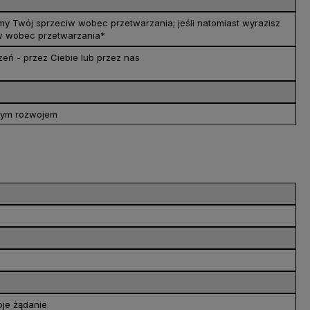
my Twój sprzeciw wobec przetwarzania; jeśli natomiast wyrazisz
iw wobec przetwarzania*
eń - przez Ciebie lub przez nas
szym rozwojem
oje żądanie