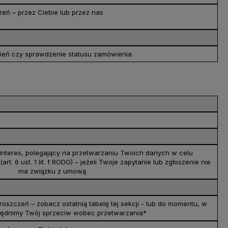
eń – przez Ciebie lub przez nas
mówień czy sprawdzenie statusu zamówienia
interes, polegający na przetwarzaniu Twoich danych w celu
t. 6 ust. 1 lit. f RODO) – jeżeli Twoje zapytanie lub zgłoszenie nie
ma związku z umową
oszczeń – zobacz ostatnią tabelę tej sekcji - lub do momentu, w
lędnimy Twój sprzeciw wobec przetwarzania*