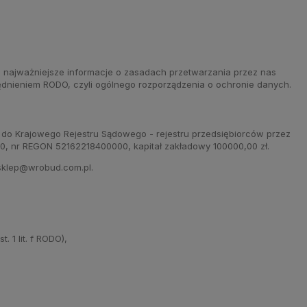
i najważniejsze informacje o zasadach przetwarzania przez nas
ędnieniem RODO, czyli ogólnego rozporządzenia o ochronie danych.
 Krajowego Rejestru Sądowego - rejestru przedsiębiorców przez
 REGON 52162218400000, kapitał zakładowy 100000,00 zł.
 sklep@wrobud.com.pl.
 1 lit. f RODO),