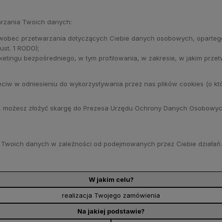
rzania Twoich danych:
obec przetwarzania dotyczących Ciebie danych osobowych, opartego na 
ust. 1 RODO);
tingu bezpośredniego, w tym profilowania, w zakresie, w jakim przetw
rzeciw w odniesieniu do wykorzystywania przez nas plików cookies (o 
m, możesz złożyć skargę do Prezesa Urzędu Ochrony Danych Osobowyc
a Twoich danych w zależności od podejmowanych przez Ciebie działań.
W jakim celu?
realizacja Twojego zamówienia
Na jakiej podstawie?