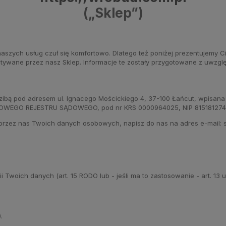
(„Sklep”)
aszych usług czuł się komfortowo. Dlatego też poniżej prezentujemy C
tywane przez nasz Sklep. Informacje te zostały przygotowane z uwzgl
pod adresem ul. Ignacego Mościckiego 4, 37-100 Łańcut, wpisana do
O REJESTRU SĄDOWEGO, pod nr KRS 0000964025, NIP 8151812740, nr
 przez nas Twoich danych osobowych, napisz do nas na adres e-mail:
ich danych (art. 15 RODO lub - jeśli ma to zastosowanie - art. 13 ust.
.