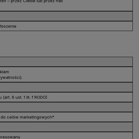
eń – przez Ciebie lub przez nas
głoszenie
eklam
rywatności).
t. 6 ust. 1 lit. f RODO)
h do celów marketingowych*
teresowany