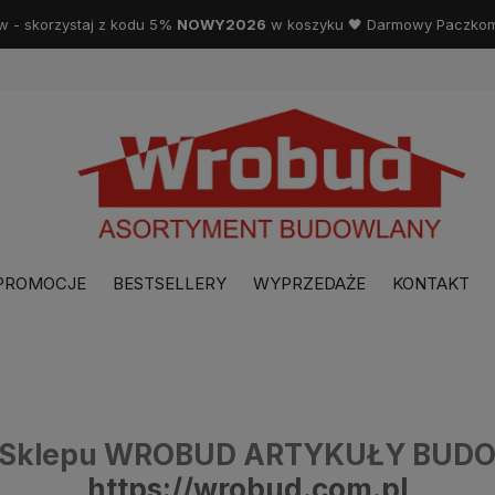
w - skorzystaj z kodu 5%
NOWY2026
w koszyku 🖤 Darmowy Paczkoma
PROMOCJE
BESTSELLERY
WYPRZEDAŻE
KONTAKT
ci Sklepu WROBUD ARTYKUŁY BU
https://wrobud.com.pl