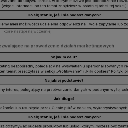
warzane do upływu okresu, w którym możliwe jest dochodzenie roszcz
(więcej informacji na ten temat znajdziesz w ostatniej tabeli tej sekcji)
Co się stanie, jeśli nie podasz danych?
iemy mieli możliwości udzielenia odpowiedzi na Twoje zapytanie lub z
i które nastąpi najwcześniej
e zezwalające na prowadzenie działań marketingowych
W jakim celu?
eting bezpośredni, polegający na wyświetlaniu spersonalizowanych r
ten temat przeczytasz w sekcji „Profilowanie” i „Pliki cookies” Polityki p
Na jakiej podstawie?
y interes, polegający na przetwarzaniu danych w podanym wyżej celu (ar
Jak długo?
żności lub usunięcia przez Ciebie plików cookies, wykorzystywanyc
Co się stanie, jeśli nie podasz danych?
esz otrzymywać sugestii produktów lub usług, którymi możesz być zain