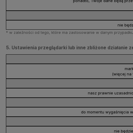
ponadto, Twoje dane będą przet
nie będz
* w zależności od tego, które ma zastosowanie w danym przypadku 
5. Ustawienia przeglądarki lub inne zbliżone działani
mark
(więcej na 
nasz prawnie uzasadnion
do momentu wygaśnięcia wa
nie będzi