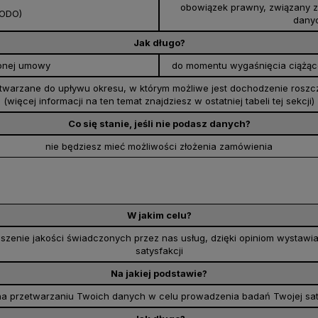
obowiązek prawny, związany z
RODO)
danyc
Jak długo?
ionej umowy
do momentu wygaśnięcia ciążąc
warzane do upływu okresu, w którym możliwe jest dochodzenie roszcz
(więcej informacji na ten temat znajdziesz w ostatniej tabeli tej sekcji)
Co się stanie, jeśli nie podasz danych?
nie będziesz mieć możliwości złożenia zamówienia
W jakim celu?
pszenie jakości świadczonych przez nas usług, dzięki opiniom wystaw
satysfakcji
Na jakiej podstawie?
a przetwarzaniu Twoich danych w celu prowadzenia badań Twojej satysfak