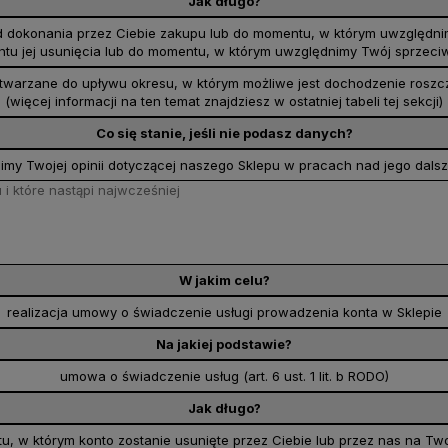
Jak długo?
i od dokonania przez Ciebie zakupu lub do momentu, w którym uwzględni
ntu jej usunięcia lub do momentu, w którym uwzględnimy Twój sprzec
warzane do upływu okresu, w którym możliwe jest dochodzenie roszcz
(więcej informacji na ten temat znajdziesz w ostatniej tabeli tej sekcji)
Co się stanie, jeśli nie podasz danych?
imy Twojej opinii dotyczącej naszego Sklepu w pracach nad jego dal
i które nastąpi najwcześniej
W jakim celu?
realizacja umowy o świadczenie usługi prowadzenia konta w Sklepie
Na jakiej podstawie?
umowa o świadczenie usług (art. 6 ust. 1 lit. b RODO)
Jak długo?
, w którym konto zostanie usunięte przez Ciebie lub przez nas na Tw