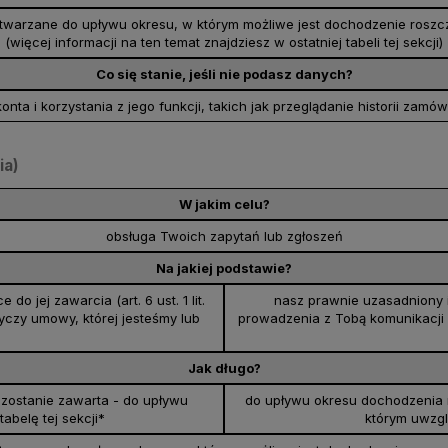
warzane do upływu okresu, w którym możliwe jest dochodzenie roszcz
(więcej informacji na ten temat znajdziesz w ostatniej tabeli tej sekcji)
Co się stanie, jeśli nie podasz danych?
onta i korzystania z jego funkcji, takich jak przeglądanie historii za
ia)
W jakim celu?
obsługa Twoich zapytań lub zgłoszeń
Na jakiej podstawie?
 jej zawarcia (art. 6 ust. 1 lit.
nasz prawnie uzasadniony 
yczy umowy, której jesteśmy lub
prowadzenia z Tobą komunikacji (ar
Jak długo?
 zostanie zawarta - do upływu
do upływu okresu dochodzenia r
abelę tej sekcji*
którym uwzg