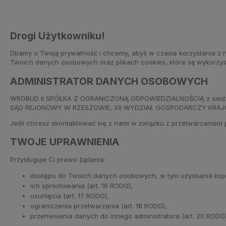
Drogi Użytkowniku!
Dbamy o Twoją prywatność i chcemy, abyś w czasie korzystania z n
Twoich danych osobowych oraz plikach cookies, które są wykorzys
ADMINISTRATOR DANYCH OSOBOWYCH
WROBUD II SPÓŁKA Z OGRANICZONĄ ODPOWIEDZIALNOŚCIĄ z siedzibą 
SĄD REJONOWY W RZESZOWIE, XII WYDZIAŁ GOSPODARCZY KRAJOWEG
Jeśli chcesz skontaktować się z nami w związku z przetwarzaniem
TWOJE UPRAWNIENIA
Przysługuje Ci prawo żądania:
dostępu do Twoich danych osobowych, w tym uzyskania kopii Two
ich sprostowania (art. 16 RODO),
usunięcia (art. 17 RODO),
ograniczenia przetwarzania (art. 18 RODO),
przeniesienia danych do innego administratora (art. 20 RODO)