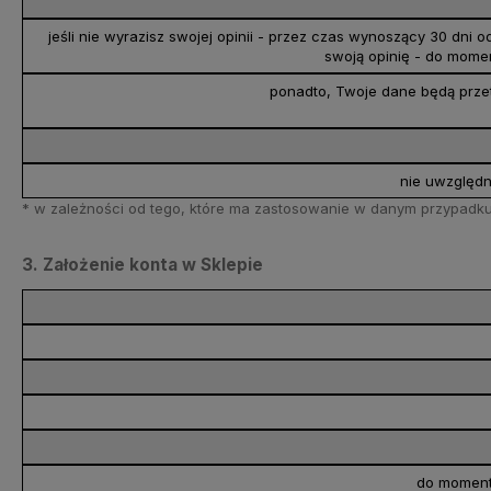
jeśli nie wyrazisz swojej opinii - przez czas wynoszący 30 dn
swoją opinię - do mome
ponadto, Twoje dane będą przet
nie uwzględn
* w zależności od tego, które ma zastosowanie w danym przypadku 
3. Założenie konta w Sklepie
do momentu