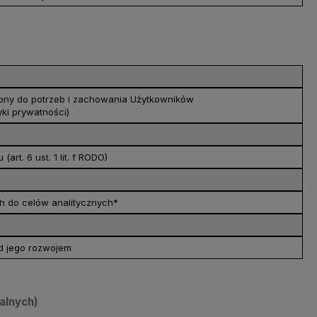
trony do potrzeb i zachowania Użytkowników
yki prywatności)
t. 6 ust. 1 lit. f RODO)
h do celów analitycznych*
d jego rozwojem
alnych)