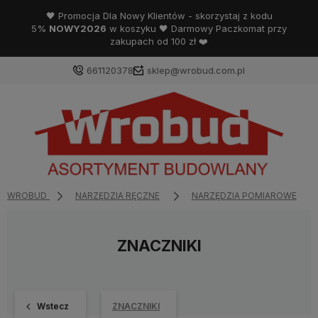
🖤 Promocja Dla Nowy Klientów - skorzystaj z kodu
5%
NOWY2026
w koszyku 🖤 Darmowy Paczkomat przy
zakupach od 100 zł ❤️
661120378
sklep@wrobud.com.pl
WROBUD
NARZĘDZIA RĘCZNE
NARZĘDZIA POMIAROWE
ZNACZNIKI
Wstecz
ZNACZNIKI