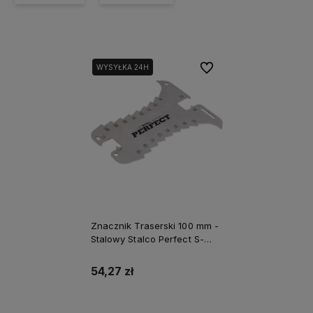
Do ulubionych
WYSYŁKA 24H
Znacznik Traserski 100 mm -
Stalowy Stalco Perfect S-
65337
54,27 zł
Powiadom o dostępności