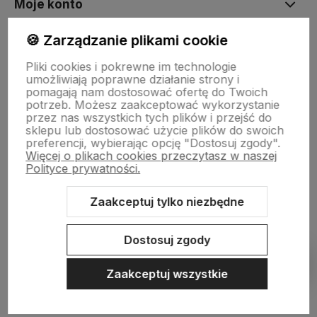
Moje konto
🍪 Zarządzanie plikami cookie
Płatności i dostawa
Pliki cookies i pokrewne im technologie
umożliwiają poprawne działanie strony i
pomagają nam dostosować ofertę do Twoich
Informacje
potrzeb. Możesz zaakceptować wykorzystanie
przez nas wszystkich tych plików i przejść do
sklepu lub dostosować użycie plików do swoich
preferencji, wybierając opcję "Dostosuj zgody".
O nas
Więcej o plikach cookies przeczytasz w naszej
Polityce prywatności.
Zaakceptuj tylko niezbędne
Sklep internetowy Shoper.pl
Szablon Shoper Modern 3.0™
od
GrowCommerce
Dostosuj zgody
Pokaż filtry
Zaakceptuj wszystkie