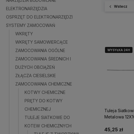
NARZĘDZIA BUDOWLANE
Wstecz
ELEKTRONARZĘDZIA
OSPRZĘT DO ELEKTRONARZĘDZI
SYSTEMY ZAMOCOWAŃ
WKRĘTY
WKRĘTY SAMOWIERCĄCE
ZAMOCOWANIA OGÓLNE
WYSYŁKA 24H
WYSYŁKA 24H
ZAMOCOWANIA ŚREDNICH I
DUŻYCH OBCIĄŻEŃ
ZŁĄCZA CIESIELSKIE
ZAMOCOWANIA CHEMICZNE
KOTWY CHEMICZNE
PRĘTY DO KOTWY
CHEMICZNEJ
Tuleja Siatkow
Metalowa 12X
TULEJE SIATKOWE DO
64126
KOTEW CHEMICZNYCH
45,25 zł