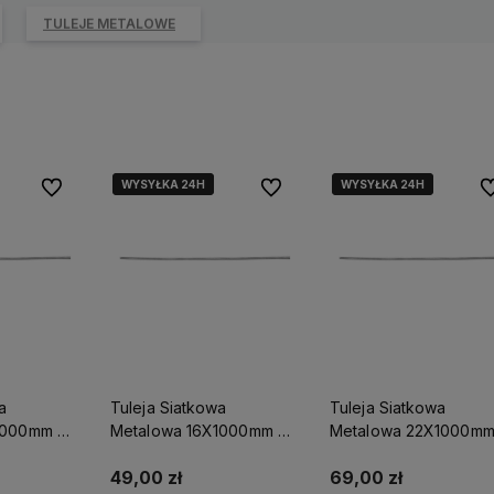
TULEJE METALOWE
WYSYŁKA 24H
WYSYŁKA 24H
WYSYŁKA 24H
WYSYŁKA 24H
Do ulubionych
Do ulubionych
Do
a
Tuleja Siatkowa
Tuleja Siatkowa
1000mm S-
Metalowa 16X1000mm S-
Metalowa 22X1000m
64127
S-64128
49,00 zł
69,00 zł