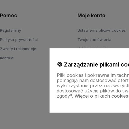
Pomoc
Moje konto
Regulaminy
Ustawienia plików cookies
Polityka prywatności
Twoje zamówienia
Zwroty i reklamacje
Ustawienia konta
Kontakt
Przechowalnia
🍪 Zarządzanie plikami co
Pliki cookies i pokrewne im tech
pomagają nam dostosować ofert
wykorzystanie przez nas wszystki
dostosować użycie plików do swo
zgody".
Więcej o plikach cookies
Skle