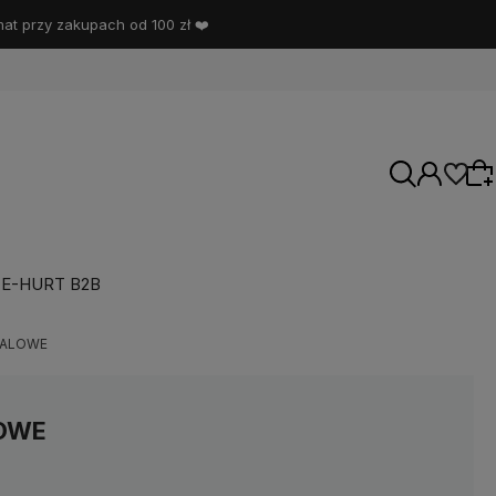
t przy zakupach od 100 zł ❤️
E-HURT B2B
Wybierz coś dla siebie z naszej aktualnej
TALOWE
oferty lub zaloguj się, aby przywrócić dodane
produkty do listy z poprzedniej sesji.
OWE