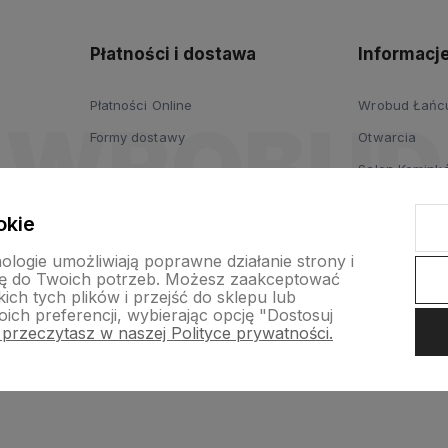
Płatności i dostawa
Informacj
Płatności Online
Wrobud Łańcut
Formy dostawy
Otwarcia
Salon Komink
Salon Drzwi i
okie
Wypożyczalni
nologie umożliwiają poprawne działanie strony i
ogrodniczych
ę do Twoich potrzeb. Możesz zaakceptować
ch tych plików i przejść do sklepu lub
Platforma B2B
ich preferencji, wybierając opcję "Dostosuj
 przeczytasz w naszej Polityce prywatności.
p internetowy Shoper.pl
Szablon Shoper Modern 3.0™
od GrowComm