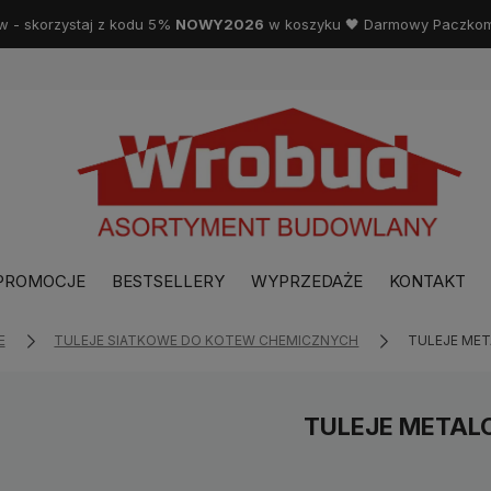
w - skorzystaj z kodu 5%
NOWY2026
w koszyku 🖤 Darmowy Paczkoma
PROMOCJE
BESTSELLERY
WYPRZEDAŻE
KONTAKT
E
TULEJE SIATKOWE DO KOTEW CHEMICZNYCH
TULEJE ME
TULEJE METAL