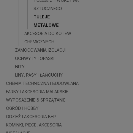
TULEJE Z TWORZYWA
SZTUCZNEGO
Do kosz
TULEJE
METALOWE
AKCESORIA DO KOTEW
CHEMICZNYCH
ZAMOCOWANIA IZOLACJI
UCHWYTY I OPASKI
NITY
LINY, PASY I ŁAŃCUCHY
CHEMIA TECHNICZNA I BUDOWLANA
FARBY I AKCESORIA MALARSKIE
WYPOSAŻENIE & SPRZĄTANIE
OGRÓD I HOBBY
ODZIEŻ I AKCESORIA BHP
KOMINKI, PIECE, AKCESORIA