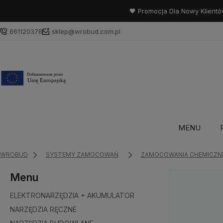
🖤 Promocja Dla Nowy Klientó
661120378
sklep@wrobud.com.pl
MENU
WROBUD
SYSTEMY ZAMOCOWAŃ
ZAMOCOWANIA CHEMICZN
Menu
ELEKTRONARZĘDZIA + AKUMULATOR
NARZĘDZIA RĘCZNE