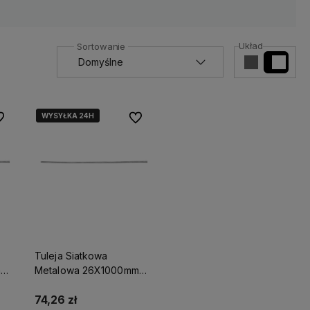
Układ
WYSYŁKA 24H
WYSYŁKA 24H
 ulubionych
Do ulubionych
Tuleja Siatkowa
m
Metalowa 26X1000mm
S-64129
74,26 zł