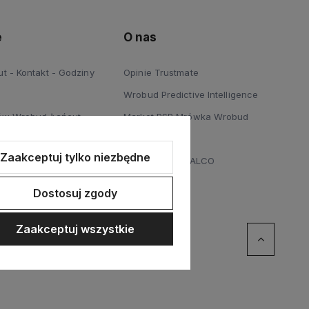
e
O nas
 - Kontakt - Godziny
Opinie Trustmate
Wrobud Predictive Intelligence
ów Wrobud Łańcut
Market PSB Mrówka Wrobud
 Podłóg Wrobud Łańcut
Blog
Zaakceptuj tylko niezbędne
a sprzętów budowlanych i
Dystrybucja STALCO
Dostosuj zgody
Zaakceptuj wszystkie
erce