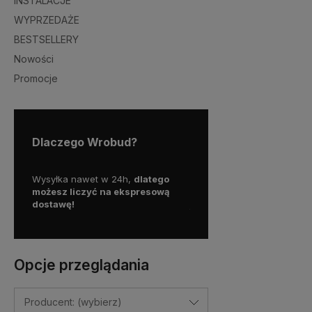
INSTALACJE
WYPRZEDAŻE
BESTSELLERY
Nowości
Promocje
Dlaczego Wrobud?
y więc
Wysyłka nawet w 24h,
dlatego
Skorzystaj z darmowej d
a
możesz liczyć na ekspresową
Paczkomatem
dostawę!
już od
100 zł!
Opcje przeglądania
Producent: (wybierz)