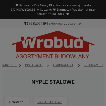
🖤 Promocja Dla Nowy Klientów - skorzystaj z kodu
5%
NOWY2026
w koszyku 🖤 Darmowy Paczkomat przy
zakupach od 100 zł ❤️
661120378
sklep@wrobud.com.pl
WROBUD
INSTALACJE
HYRDRAULIKA
INSTALACJE H
NYPLE STALOWE
Wstecz
NYPLE STALOWE