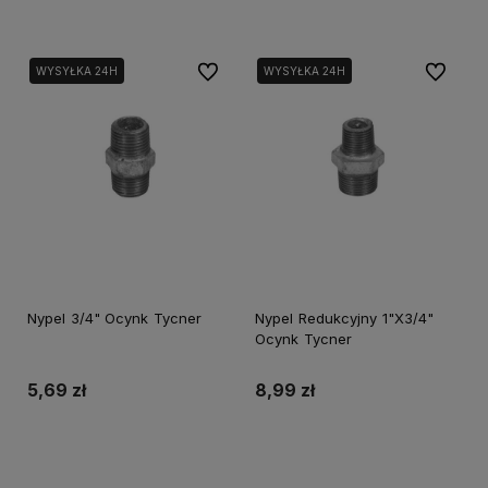
Do ulubionych
Do ulubi
WYSYŁKA 24H
WYSYŁKA 24H
Nypel 3/4" Ocynk Tycner
Nypel Redukcyjny 1"X3/4"
Ocynk Tycner
5,69 zł
8,99 zł
Do koszyka
Do koszyka