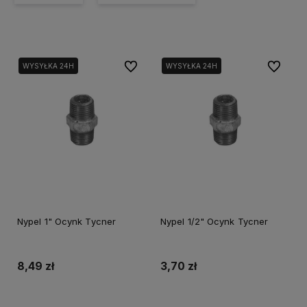
Do ulubionych
Do ulubi
WYSYŁKA 24H
WYSYŁKA 24H
Nypel 1" Ocynk Tycner
Nypel 1/2" Ocynk Tycner
8,49 zł
3,70 zł
Do koszyka
Do koszyka