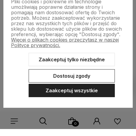
Pliki cookies i pokrewne im technologie
Płatności i dostawa
umożliwiają poprawne działanie strony i
pomagają nam dostosować ofertę do Twoich
potrzeb. Możesz zaakceptować wykorzystanie
przez nas wszystkich tych plików i przejść do
Informacje
sklepu lub dostosować użycie plików do swoich
preferencji, wybierając opcję "Dostosuj zgody".
Więcej o plikach cookies przeczytasz w naszej
O nas
Polityce prywatności.
Zaakceptuj tylko niezbędne
Sklep internetowy Shoper.pl
Szablon Shoper Modern 3.0™
od
Dostosuj zgody
GrowCommerce
Pokaż filtry
Zaakceptuj wszystkie