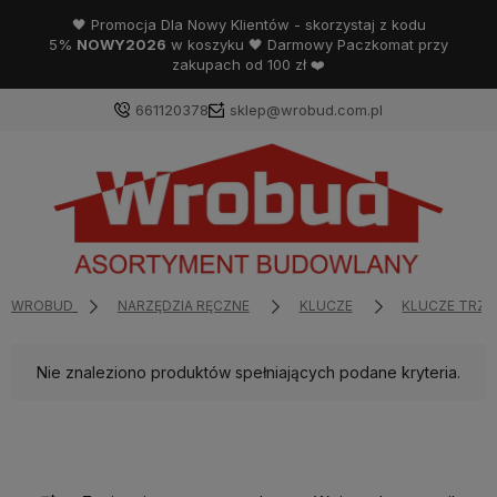
🖤 Promocja Dla Nowy Klientów - skorzystaj z kodu
5%
NOWY2026
w koszyku 🖤 Darmowy Paczkomat przy
zakupach od 100 zł ❤️
661120378
sklep@wrobud.com.pl
WROBUD
NARZĘDZIA RĘCZNE
KLUCZE
KLUCZE TRZP
Nie znaleziono produktów spełniających podane kryteria.