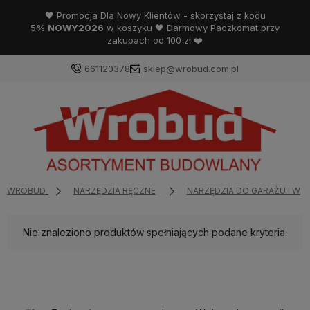
🖤 Promocja Dla Nowy Klientów - skorzystaj z kodu
5%
NOWY2026
w koszyku 🖤 Darmowy Paczkomat przy
zakupach od 100 zł ❤️
661120378
sklep@wrobud.com.pl
WROBUD
NARZĘDZIA RĘCZNE
NARZĘDZIA DO GARAŻU I WA
Nie znaleziono produktów spełniających podane kryteria.