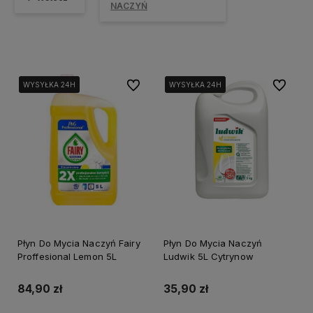
NACZYŃ
Do ulubionych
Do ulubi
WYSYŁKA 24H
WYSYŁKA 24H
WYSYŁKA 24H
WYSYŁKA 24H
WYSYŁKA 24H
WYSYŁKA 24H
Płyn Do Mycia Naczyń Fairy
Płyn Do Mycia Naczyń
Proffesional Lemon 5L
Ludwik 5L Cytrynow
84,90 zł
35,90 zł