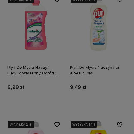
Płyn Do Mycia Naczyń
Płyn Do Mycia Naczyń Pur
Ludwik Wiosenny Ogród 1L
Aloes 750Ml
9,99 zł
9,49 zł
Do koszyka
Powiadom o dostępności
Do ulubionych
Do ulubi
WYSYŁKA 24H
WYSYŁKA 24H
WYSYŁKA 24H
WYSYŁKA 24H
WYSYŁKA 24H
WYSYŁKA 24H