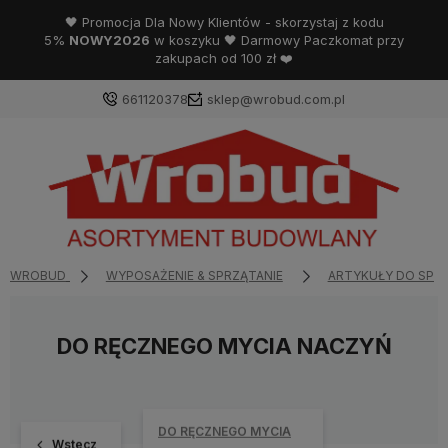
🖤 Promocja Dla Nowy Klientów - skorzystaj z kodu
5%
NOWY2026
w koszyku 🖤 Darmowy Paczkomat przy
zakupach od 100 zł ❤️
661120378
sklep@wrobud.com.pl
WROBUD
WYPOSAŻENIE & SPRZĄTANIE
ARTYKUŁY DO SPR
DO RĘCZNEGO MYCIA NACZYŃ
DO RĘCZNEGO MYCIA
Wstecz