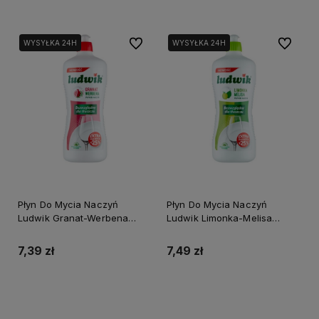
Do ulubionych
Do ulubi
WYSYŁKA 24H
WYSYŁKA 24H
Płyn Do Mycia Naczyń
Płyn Do Mycia Naczyń
Ludwik Granat-Werbena
Ludwik Limonka-Melisa
900Ml
900Ml
7,39 zł
7,49 zł
Do koszyka
Powiadom o dostępności