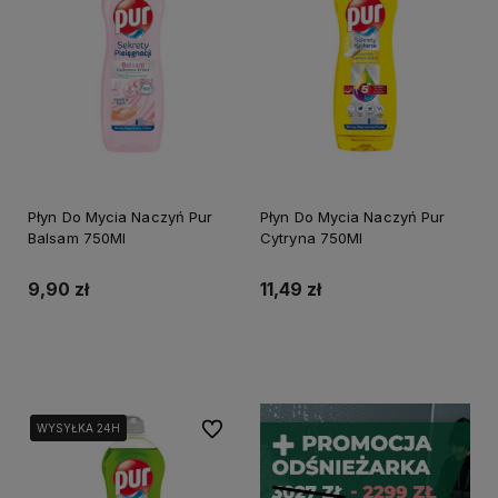
Płyn Do Mycia Naczyń Pur
Płyn Do Mycia Naczyń Pur
Balsam 750Ml
Cytryna 750Ml
9,90 zł
11,49 zł
Do koszyka
Do koszyka
Do ulubionych
WYSYŁKA 24H
WYSYŁKA 24H