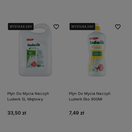
Do koszyka
Do koszyka
Do ulubionych
Do ulubi
WYSYŁKA 24H
WYSYŁKA 24H
WYSYŁKA 24H
WYSYŁKA 24H
WYSYŁKA 24H
WYSYŁKA 24H
Płyn Do Mycia Naczyń
Płyn Do Mycia Naczyń
Ludwik 5L Miętowy
Ludwik Eko 900Ml
33,50 zł
7,49 zł
Do koszyka
Do koszyka