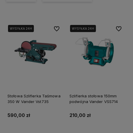
Do ulubionych
Do ulubi
WYSYŁKA 24H
WYSYŁKA 24H
Stołowa Szlifierka Taśmowa
Szlifierka stołowa 150mm
350 W Vander Vst735
podwójna Vander VSS714
590,00 zł
210,00 zł
Do koszyka
Do koszyka