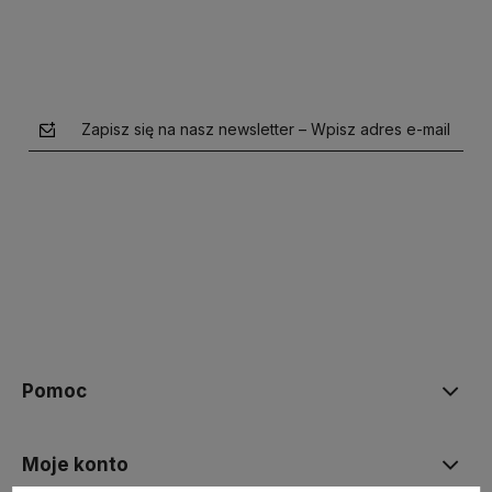
Zapisz się na nasz newsletter – Wpisz adres e-mail
polityce prywatności
Pomoc
Moje konto