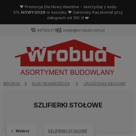
🖤 Promocja Dla Nowy Klientów - skorzystaj z kodu
5%
NOWY2026
w koszyku 🖤 Darmowy Paczkomat przy
zakupach od 100 zł ❤️
661120378
sklep@wrobud.com.pl
WROBUD
ELEKTRONARZĘDZIA
URZĄDZENIA SIECIOWE
SZLIFIERKI STOŁOWE
Wstecz
SZLIFIERKI STOŁOWE