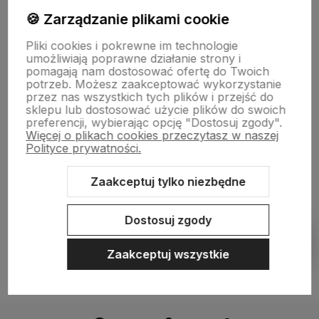
🍪 Zarządzanie plikami cookie
Płatności i dostawa
Pliki cookies i pokrewne im technologie
umożliwiają poprawne działanie strony i
pomagają nam dostosować ofertę do Twoich
Informacje
potrzeb. Możesz zaakceptować wykorzystanie
przez nas wszystkich tych plików i przejść do
sklepu lub dostosować użycie plików do swoich
preferencji, wybierając opcję "Dostosuj zgody".
O nas
Więcej o plikach cookies przeczytasz w naszej
Polityce prywatności.
Zaakceptuj tylko niezbędne
Sklep internetowy Shoper.pl
Szablon Shoper Modern 3.0™
od
GrowCommerce
Dostosuj zgody
Pokaż filtry
Zaakceptuj wszystkie