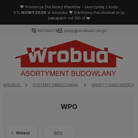
🖤 Promocja Dla Nowy Klientów - skorzystaj z kodu
5%
NOWY2026
w koszyku 🖤 Darmowy Paczkomat przy
zakupach od 100 zł ❤️
661120378
sklep@wrobud.com.pl
WROBUD
SYSTEMY ZAMOCOWAŃ
WKRĘTY SAMOWIERCĄC
WPO
Wstecz
WPO