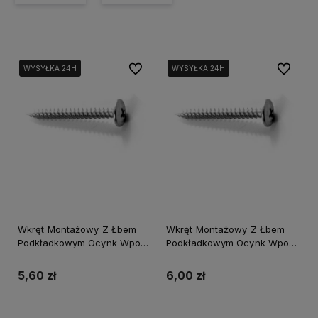
Do ulubionych
Do ulubi
WYSYŁKA 24H
WYSYŁKA 24H
WYSYŁKA 24H
WYSYŁKA 24H
Wkręt Montażowy Z Łbem
Wkręt Montażowy Z Łbem
Podkładkowym Ocynk Wpo-
Podkładkowym Ocynk Wpo-
4,2X13
4,2X16
5,60 zł
6,00 zł
Do koszyka
Do koszyka