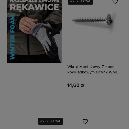
Do ulubi
WYSYŁKA 24H
WYSYŁKA 24H
Wkręt Montażowy Z Łbem
Podkładkowym Ocynk Wpo-
4,2X50
14,60 zł
Do koszyka
Do ulubionych
WYSYŁKA 24H
WYSYŁKA 24H