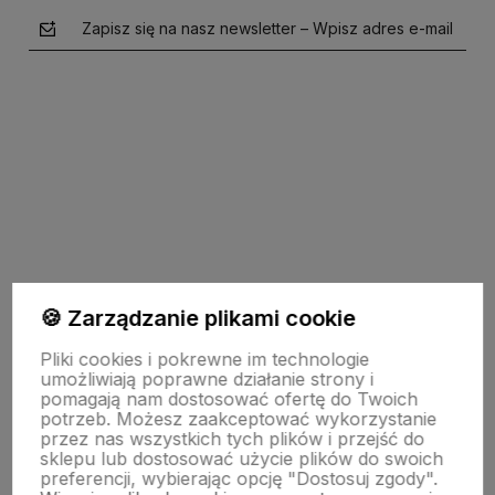
Zapisz się na nasz newsletter – Wpisz adres e-mail
polityce prywatności
Pomoc
🍪 Zarządzanie plikami cookie
Pliki cookies i pokrewne im technologie
Moje konto
umożliwiają poprawne działanie strony i
pomagają nam dostosować ofertę do Twoich
potrzeb. Możesz zaakceptować wykorzystanie
przez nas wszystkich tych plików i przejść do
Informacje
sklepu lub dostosować użycie plików do swoich
preferencji, wybierając opcję "Dostosuj zgody".