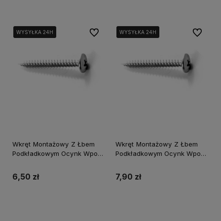
Do ulubionych
Do ulubi
WYSYŁKA 24H
WYSYŁKA 24H
WYSYŁKA 24H
WYSYŁKA 24H
Wkręt Montażowy Z Łbem
Wkręt Montażowy Z Łbem
Podkładkowym Ocynk Wpo-
Podkładkowym Ocynk Wpo-
4,2X19
4,2X25
6,50 zł
7,90 zł
Do koszyka
Do koszyka