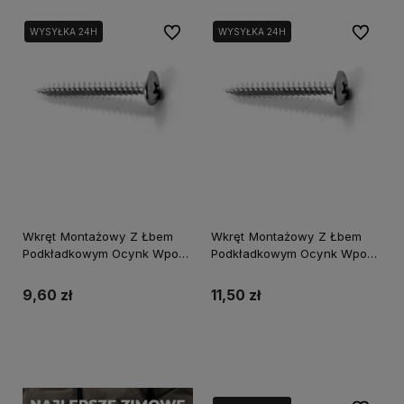
Do ulubionych
Do ulubi
WYSYŁKA 24H
WYSYŁKA 24H
Wkręt Montażowy Z Łbem
Wkręt Montażowy Z Łbem
Podkładkowym Ocynk Wpo-
Podkładkowym Ocynk Wpo-
4,2X32
4,2X40
9,60 zł
11,50 zł
Do koszyka
Do koszyka