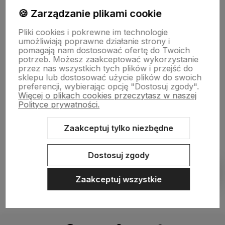
🍪 Zarządzanie plikami cookie
Płatności i dostawa
Pliki cookies i pokrewne im technologie
umożliwiają poprawne działanie strony i
pomagają nam dostosować ofertę do Twoich
Informacje
potrzeb. Możesz zaakceptować wykorzystanie
przez nas wszystkich tych plików i przejść do
sklepu lub dostosować użycie plików do swoich
preferencji, wybierając opcję "Dostosuj zgody".
O nas
Więcej o plikach cookies przeczytasz w naszej
Polityce prywatności.
Zaakceptuj tylko niezbędne
Sklep internetowy Shoper.pl
Szablon Shoper Modern 3.0™
od
GrowCommerce
Dostosuj zgody
Pokaż filtry
Zaakceptuj wszystkie