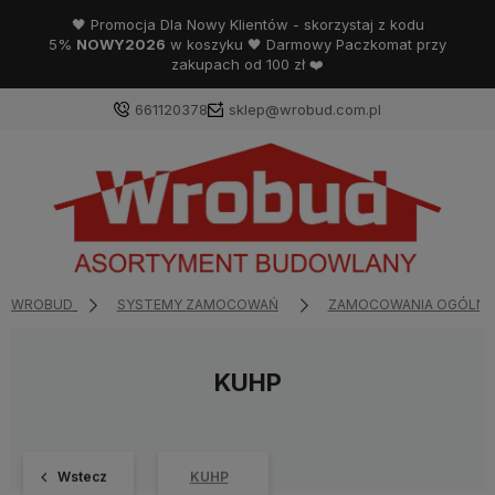
🖤 Promocja Dla Nowy Klientów - skorzystaj z kodu
5%
NOWY2026
w koszyku 🖤 Darmowy Paczkomat przy
zakupach od 100 zł ❤️
661120378
sklep@wrobud.com.pl
WROBUD
SYSTEMY ZAMOCOWAŃ
ZAMOCOWANIA OGÓLNE
KUHP
Wstecz
KUHP