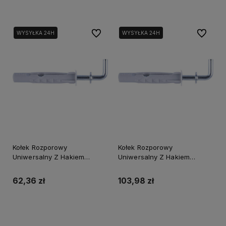
Do ulubionych
Do ulubi
WYSYŁKA 24H
WYSYŁKA 24H
Kołek Rozporowy
Kołek Rozporowy
Uniwersalny Z Hakiem
Uniwersalny Z Hakiem
Prostym Kuhp-6X48 N (50)
Prostym Kuhp-8X65 N (25)
62,36 zł
103,98 zł
Powiadom o dostępności
Powiadom o dostępności