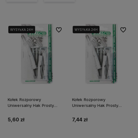
Do ulubionych
Do ulubi
WYSYŁKA 24H
WYSYŁKA 24H
Kołek Rozporowy
Kołek Rozporowy
Uniwersalny Hak Prosty
Uniwersalny Hak Prosty
Bkuhp-6*48 N Blister
Bkuhp-8*65 N Blister
(4)/12/72
(4)/12/72
5,60 zł
7,44 zł
Powiadom o dostępności
Do koszyka