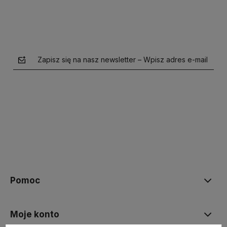
Zapisz się na nasz newsletter – Wpisz adres e-mail
polityce prywatności
Pomoc
Moje konto