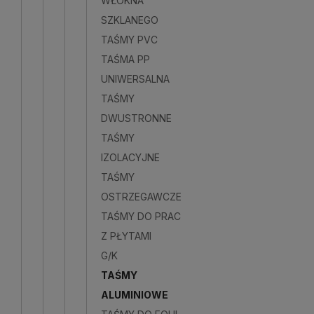
WŁÓKNA
SZKLANEGO
Do kosz
TAŚMY PVC
TAŚMA PP
UNIWERSALNA
TAŚMY
DWUSTRONNE
TAŚMY
IZOLACYJNE
TAŚMY
OSTRZEGAWCZE
TAŚMY DO PRAC
Z PŁYTAMI
G/K
TAŚMY
ALUMINIOWE