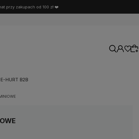
t przy zakupach od 100 zł ❤️
E-HURT B2B
Wybierz coś dla siebie z naszej aktualnej
MINIOWE
oferty lub zaloguj się, aby przywrócić dodane
produkty do listy z poprzedniej sesji.
IOWE