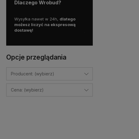
Dlaczego Wrobud?
y więc
Wysyłka nawet w 24h,
dlatego
Skorzystaj z darmowej d
a
możesz liczyć na ekspresową
Paczkomatem
dostawę!
już od
100 zł!
Opcje przeglądania
Producent: (wybierz)
Cena: (wybierz)