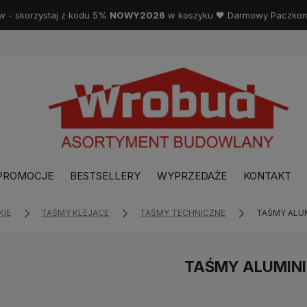
w - skorzystaj z kodu 5%
NOWY2026
w koszyku 🖤 Darmowy Paczkoma
PROMOCJE
BESTSELLERY
WYPRZEDAŻE
KONTAKT
KIE
TAŚMY KLEJĄCE
TAŚMY TECHNICZNE
TAŚMY ALU
TAŚMY ALUMIN