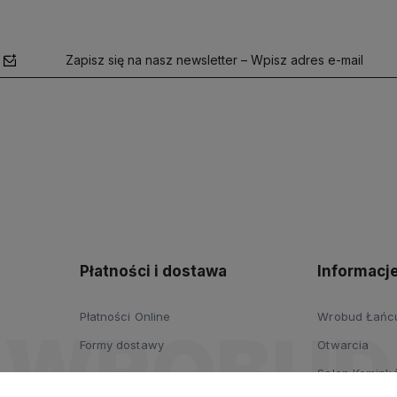
Zapisz się na nasz newsletter – Wpisz adres e-mail
polityce
prywatności
Płatności i dostawa
Informacj
Płatności Online
Wrobud Łańcut
Formy dostawy
Otwarcia
Salon Komink