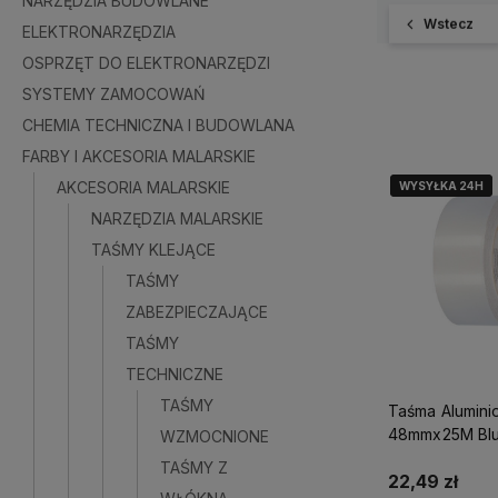
NARZĘDZIA BUDOWLANE
Wstecz
ELEKTRONARZĘDZIA
OSPRZĘT DO ELEKTRONARZĘDZI
SYSTEMY ZAMOCOWAŃ
CHEMIA TECHNICZNA I BUDOWLANA
FARBY I AKCESORIA MALARSKIE
AKCESORIA MALARSKIE
WYSYŁKA 24H
WYSYŁKA 24H
NARZĘDZIA MALARSKIE
TAŚMY KLEJĄCE
TAŚMY
ZABEZPIECZAJĄCE
TAŚMY
TECHNICZNE
TAŚMY
Taśma Alumin
48mmx25M Blu
WZMOCNIONE
TAŚMY Z
22,49 zł