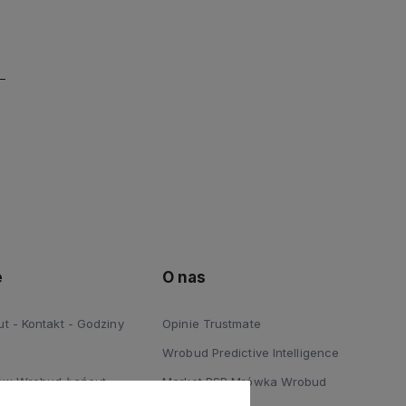
e
O nas
 - Kontakt - Godziny
Opinie Trustmate
Wrobud Predictive Intelligence
ów Wrobud Łańcut
Market PSB Mrówka Wrobud