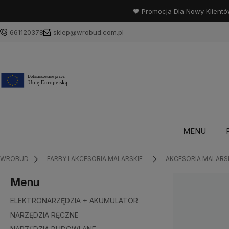
🖤 Promocja Dla Nowy Klientó
661120378
sklep@wrobud.com.pl
MENU
WROBUD
FARBY I AKCESORIA MALARSKIE
AKCESORIA MALARS
Menu
ELEKTRONARZĘDZIA + AKUMULATOR
NARZĘDZIA RĘCZNE