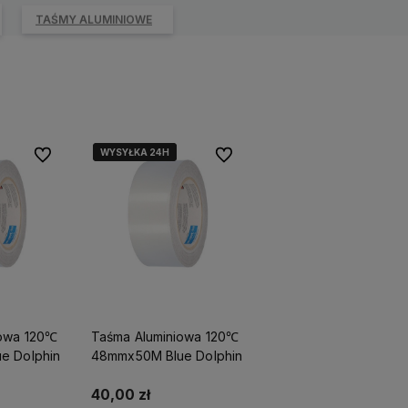
TAŚMY ALUMINIOWE
WYSYŁKA 24H
WYSYŁKA 24H
Do ulubionych
Do ulubionych
iowa 120℃
Taśma Aluminiowa 120℃
e Dolphin
48mmx50M Blue Dolphin
40,00 zł