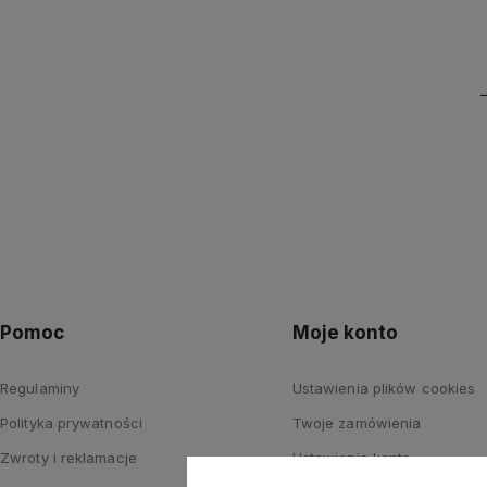
Pomoc
Moje konto
Regulaminy
Ustawienia plików cookies
Polityka prywatności
Twoje zamówienia
Zwroty i reklamacje
Ustawienia konta