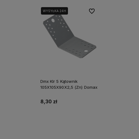
Do ulubionych
WYSYŁKA 24H
Dmx Klr 5 Kątownik
105X105X90X2,5 (Zn) Domax
8,30 zł
Do koszyka