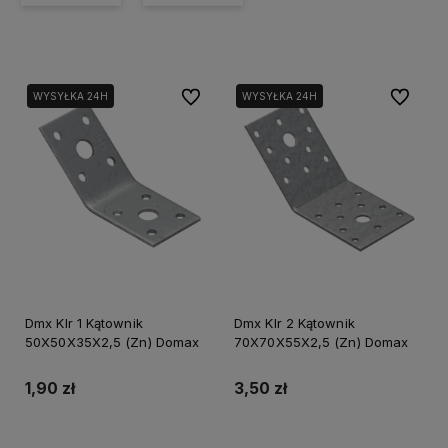
Do ulubionych
Do ulubi
WYSYŁKA 24H
WYSYŁKA 24H
Dmx Klr 1 Kątownik
Dmx Klr 2 Kątownik
50X50X35X2,5 (Zn) Domax
70X70X55X2,5 (Zn) Domax
1,90 zł
3,50 zł
Do koszyka
Do koszyka