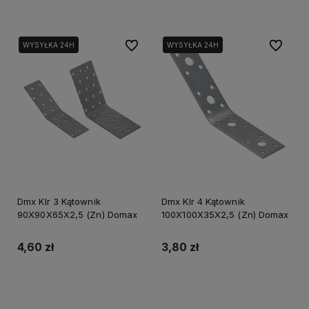
Do ulubionych
Do ulubi
WYSYŁKA 24H
WYSYŁKA 24H
Dmx Klr 3 Kątownik
Dmx Klr 4 Kątownik
90X90X65X2,5 (Zn) Domax
100X100X35X2,5 (Zn) Domax
4,60 zł
3,80 zł
Do koszyka
Do koszyka