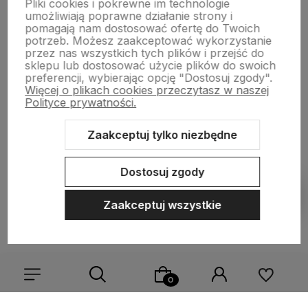
Pliki cookies i pokrewne im technologie
Płatności i dostawa
umożliwiają poprawne działanie strony i
pomagają nam dostosować ofertę do Twoich
potrzeb. Możesz zaakceptować wykorzystanie
przez nas wszystkich tych plików i przejść do
Informacje
sklepu lub dostosować użycie plików do swoich
preferencji, wybierając opcję "Dostosuj zgody".
Więcej o plikach cookies przeczytasz w naszej
O nas
Polityce prywatności.
Zaakceptuj tylko niezbędne
Sklep internetowy Shoper.pl
Szablon Shoper Modern 3.0™
od
Dostosuj zgody
GrowCommerce
Pokaż filtry
Zaakceptuj wszystkie