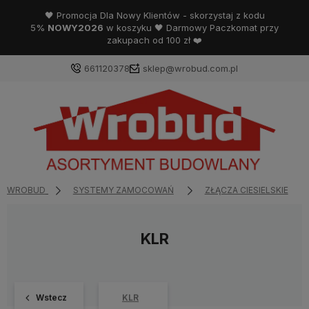
🖤 Promocja Dla Nowy Klientów - skorzystaj z kodu
5%
NOWY2026
w koszyku 🖤 Darmowy Paczkomat przy
zakupach od 100 zł ❤️
661120378
sklep@wrobud.com.pl
WROBUD
SYSTEMY ZAMOCOWAŃ
ZŁĄCZA CIESIELSKIE
KLR
Wstecz
KLR